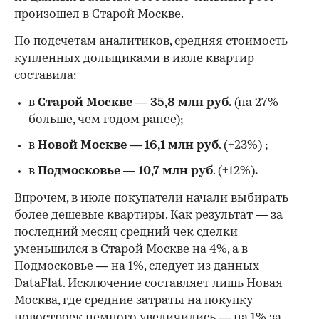
произошел в Старой Москве.
По подсчетам аналитиков, средняя стоимость
купленных дольщиками в июле квартир
составила:
в
Старой Москве
—
35,8 млн руб.
(на 27%
больше, чем годом ранее);
в
Новой Москве
—
16,1 млн руб
. (+23%)
;
в
Подмосковье
—
10,7 млн руб
. (+12%)
.
Впрочем, в июле покупатели начали выбирать
более дешевые квартиры. Как результат — за
последний месяц средний чек сделки
уменьшился в Старой Москве на 4%, а в
Подмосковье — на 1%, следует из данных
DataFlat. Исключение составляет лишь Новая
Москва, где средние затраты на покупку
новостроек немного увеличились — на 1% за