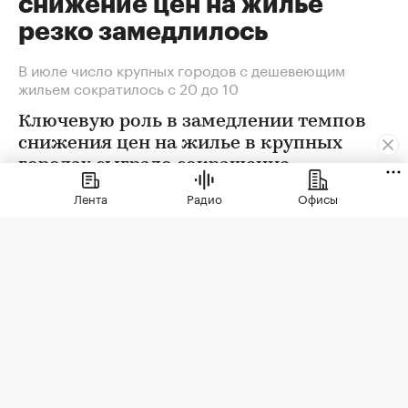
снижение цен на жилье
резко замедлилось
В июле число крупных городов с дешевеющим
жильем сократилось с 20 до 10
Ключевую роль в замедлении темпов
снижения цен на жилье в крупных
городах сыграло сокращение
предложения. В условиях
Лента
Радио
Офисы
сохраняющейся неопределенности
собственники отложили сделки. Еще
одна причина тренда — оживление
спроса