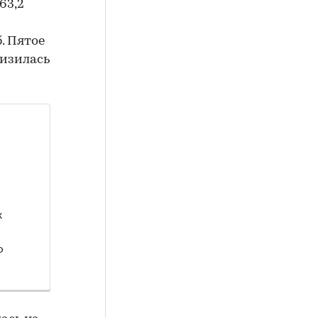
163,2
. Пятое
низилась
х
о