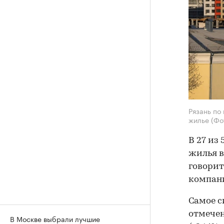
Рязань по
жилье
(Фо
В 27 из
жилья в
говорит
компан
Самое си
отмечен
В Москве выбрали лучшие