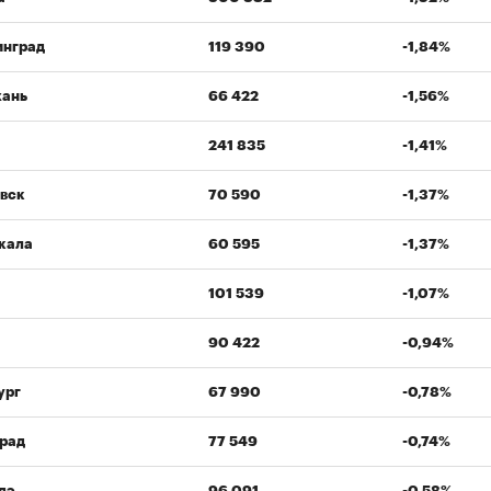
инград
119 390
-1,84%
хань
66 422
-1,56%
241 835
-1,41%
вск
70 590
-1,37%
кала
60 595
-1,37%
101 539
-1,07%
90 422
-0,94%
ург
67 990
-0,78%
рад
77 549
-0,74%
дэ
96 091
-0,58%