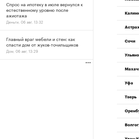
Спрос на ипотеку в июле вернулся к
естественному уровню после
Калин
ажиотажа
Деньги, 06 авг, 13:32
Астра
Главный враг мебели и стен: как
Сочи
спасти дом от жуков-точильщиков
Дом, 06 авг, 13:29
Ульяно
Махач
Уфа
Тверь
Оренб
Волгог
Улан-У