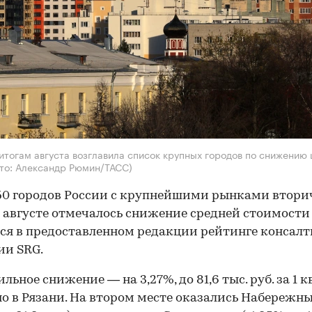
 итогам августа возглавила список крупных городов по снижению 
то: Александр Рюмин/ТАСС)
 50 городов России с крупнейшими рынками втори
 августе отмечалось снижение средней стоимости 1
ся в предоставленном редакции рейтинге консал
ии SRG.
льное снижение — на 3,27%, до 81,6 тыс. руб. за 1 к
о в Рязани. На втором месте оказались Набережн