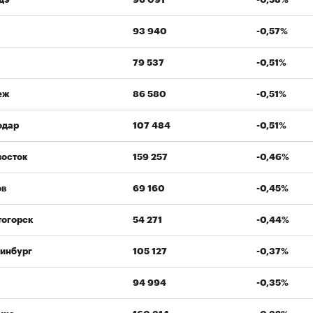
93 940
-0,57%
79 537
-0,51%
еж
86 580
-0,51%
одар
107 484
-0,51%
восток
159 257
-0,46%
ов
69 160
-0,45%
тогорск
54 271
-0,44%
инбург
105 127
-0,37%
94 994
-0,35%