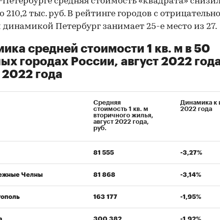
-Петербурге средняя стоимость «квадрата» снизил
о 210,2 тыс. руб. В рейтинге городов с отрицательн
 динамикой Петербург занимает 25-е место из 27.
ика средней стоимости 1 кв. м в 50
ых городах России, август 2022 года
2022 года
Средняя
Динамика к
стоимость 1 кв. м
2022 года
вторичного жилья,
август 2022 года,
руб.
00:00
/
00:00
81 555
-3,27%
ежные Челны
81 868
-3,14%
тополь
163 177
-1,95%
а
300 382
-1,92%