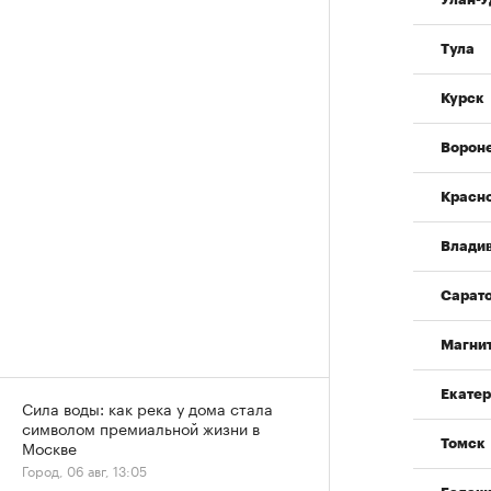
Тула
Курск
Ворон
Красн
Влади
Сарат
Магни
Екатер
Сила воды: как река у дома стала
символом премиальной жизни в
Москве
Томск
Город, 06 авг, 13:05