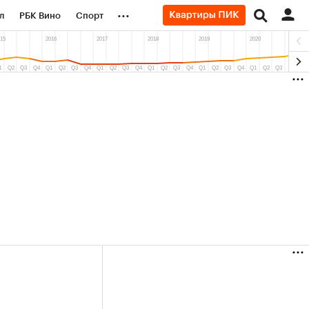
...
л
РБК Вино
Спорт
род
Стиль
Крипто
б
Финансы
9%)
(+9,48%)
«Северсталь» ₽700
Купить
Купить
прогноз КИТ Финанс к 20.07.27