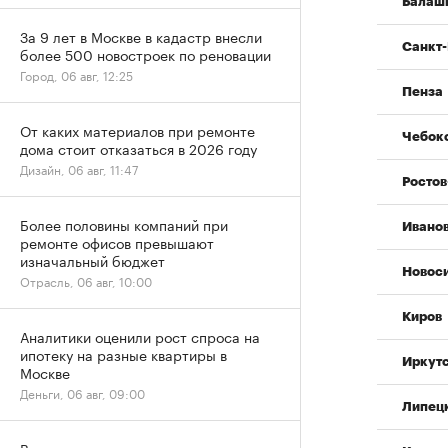
Балаш
За 9 лет в Москве в кадастр внесли
Санкт-
более 500 новостроек по реновации
Город, 06 авг, 12:25
Пенза
От каких материалов при ремонте
Чебок
дома стоит отказаться в 2026 году
Дизайн, 06 авг, 11:47
Ростов
Более половины компаний при
Ивано
ремонте офисов превышают
изначальный бюджет
Новос
Отрасль, 06 авг, 10:00
Киров
Аналитики оценили рост спроса на
ипотеку на разные квартиры в
Иркут
Москве
Деньги, 06 авг, 09:00
Липец