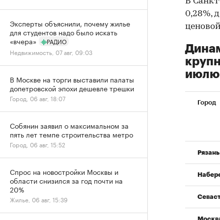
В Санкт
0,28%, д
Эксперты объяснили, почему жилье
ценовой
для студентов надо было искать
«вчера»
РАДИО
Динам
Недвижимость, 07 авг, 09:03
крупн
июлю 
В Москве на торги выставили палаты
допетровской эпохи дешевле трешки
Город, 06 авг, 18:07
Город
Собянин заявил о максимальном за
пять лет темпе строительства метро
Город, 06 авг, 15:52
Рязань
Спрос на новостройки Москвы и
Набер
области снизился за год почти на
20%
Севас
Жилье, 06 авг, 15:39
Москв