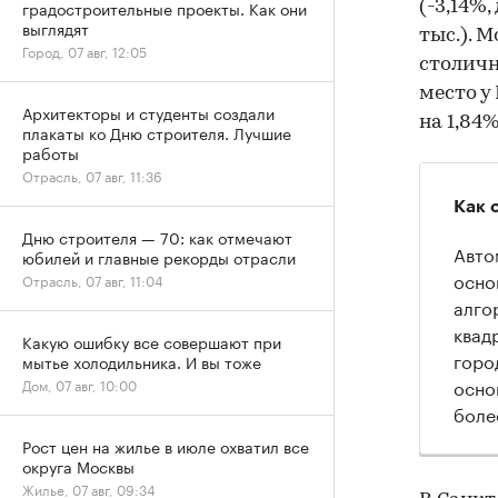
градостроительные проекты. Как они
(-3,14%,
выглядят
тыс.). 
Город, 07 авг, 12:05
столичн
место у
Архитекторы и студенты создали
на 1,84%
плакаты ко Дню строителя. Лучшие
работы
Отрасль, 07 авг, 11:36
Как 
Дню строителя — 70: как отмечают
Авто
юбилей и главные рекорды отрасли
осно
Отрасль, 07 авг, 11:04
алго
квад
Какую ошибку все совершают при
горо
мытье холодильника. И вы тоже
осно
Дом, 07 авг, 10:00
боле
Рост цен на жилье в июле охватил все
округа Москвы
Жилье, 07 авг, 09:34