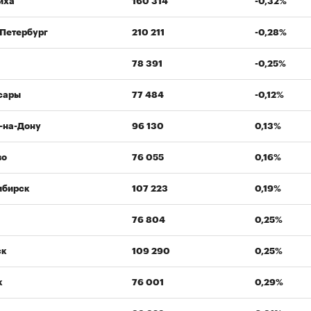
иха
160 314
-0,32%
Петербург
210 211
-0,28%
78 391
-0,25%
сары
77 484
-0,12%
-на-Дону
96 130
0,13%
во
76 055
0,16%
ибирск
107 223
0,19%
76 804
0,25%
ск
109 290
0,25%
к
76 001
0,29%