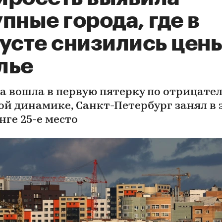
пные города, где в
усте снизились цены
лье
а вошла в первую пятерку по отрицате
ой динамике, Санкт-Петербург занял в 
нге 25-е место