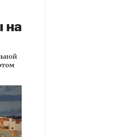
 на
льной
этом