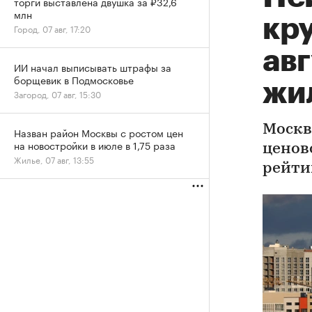
торги выставлена двушка за ₽32,6
млн
кру
Город, 07 авг, 17:20
авг
ИИ начал выписывать штрафы за
борщевик в Подмосковье
жи
Загород, 07 авг, 15:30
Москв
Назван район Москвы с ростом цен
на новостройки в июле в 1,75 раза
ценов
Жилье, 07 авг, 13:55
рейти