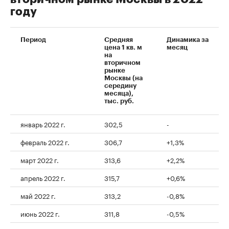
году
Период
Средняя
Динамика за
цена 1 кв. м
месяц
на
вторичном
рынке
Москвы (на
середину
месяца),
тыс. руб.
январь 2022 г.
302,5
-
февраль 2022 г.
306,7
+1,3%
март 2022 г.
313,6
+2,2%
апрель 2022 г.
315,7
+0,6%
май 2022 г.
313,2
-0,8%
июнь 2022 г.
311,8
-0,5%