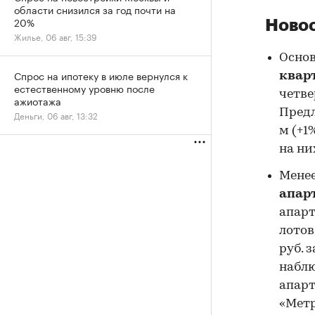
области снизился за год почти на
20%
Ново
Жилье, 06 авг, 15:39
Основ
Спрос на ипотеку в июле вернулся к
квар
естественному уровню после
четве
ажиотажа
Предл
Деньги, 06 авг, 13:32
м (+1
на ни
Менее
апар
апарт
лотов
руб. 
наблю
апарт
«Метр