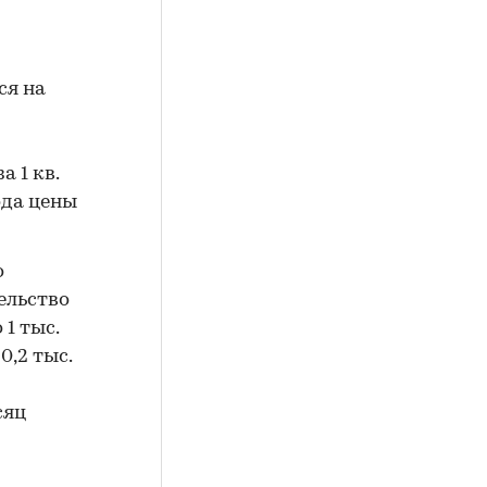
ся на
а 1 кв.
ода цены
о
тельство
1 тыс.
0,2 тыс.
сяц