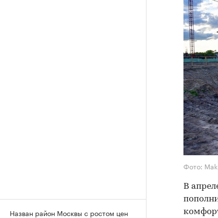
Фото: Mak
В апрел
пополни
комфорт
Назван район Москвы с ростом цен