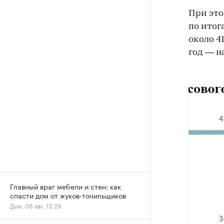
При это
по итог
около 41
год — н
Главный враг мебели и стен: как
спасти дом от жуков-точильщиков
Дом, 06 авг, 13:29