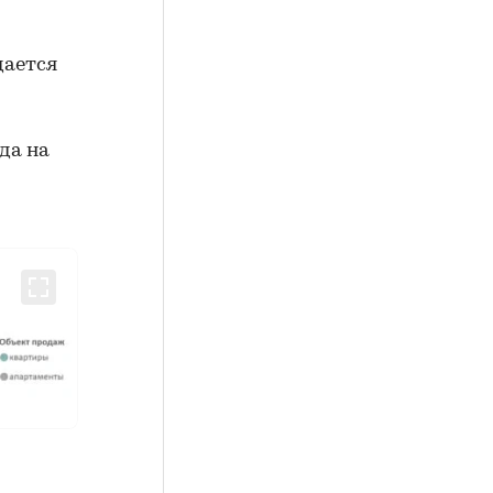
дается
и
да на