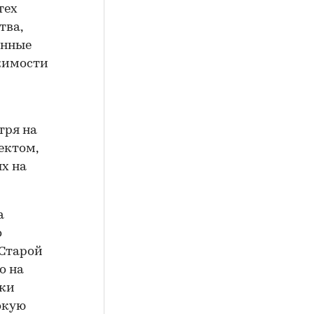
тех
тва,
анные
жимости
тря на
ектом,
х на
а
о
 Старой
о на
ики
окую