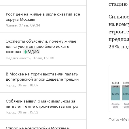
стадию 
Рост цен на жилье в июле охватил все
Сильное
округа Москвы
на всем
Жилье, 07 авг, 09:34
строите
предлож
Эксперты объяснили, почему жилье
для студентов надо было искать
29%, по
«вчера»
РАДИО
Недвижимость, 07 авг, 09:03
В Москве на торги выставили палаты
допетровской эпохи дешевле трешки
Город, 06 авг, 18:07
Собянин заявил о максимальном за
пять лет темпе строительства метро
Город, 06 авг, 15:52
Фото: «Ме
Спрос на новостройки Москвы и