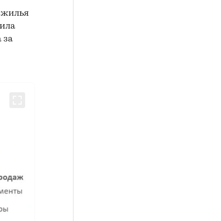
о жилья
вила
а за