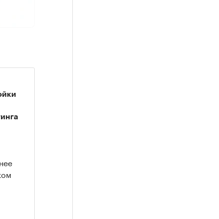
ойки
тинга
нее
ком