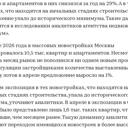
 и апартаментов в них снизился за год на 29%. А в 
х, что находятся на начальных стадиях строительс
ение упало до исторического минимума. Такие д
тся в исследовании аналитиков агентства недви
ум».
е 2026 года в массовых новостройках Москвы
ровалось 10,5 тыс. квартир и апартаментов. Несмо
за месяц рынок не пополнился ни одним новым про
егуляции застройщиками количества выставленны
 лотов в апреле предложение выросло на 1%.
м экспозиция в тех новостройках, что находятся н
ых стадиях строительства, упала до историческог
а, уточняют аналитики. В апреле в экспозиции в
было представлено лишь 1,6 тыс. таких квартир, чт
ьше, чем месяцем ранее. Такую динамику аналит
ют переходом имеющихся новостроек в более выс