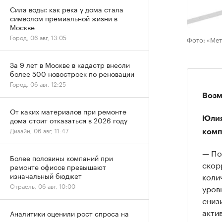
Сила воды: как река у дома стала
символом премиальной жизни в
Москве
Город, 06 авг, 13:05
Фото: «Ме
За 9 лет в Москве в кадастр внесли
более 500 новостроек по реновации
Город, 06 авг, 12:25
Возм
От каких материалов при ремонте
Юлия
дома стоит отказаться в 2026 году
Дизайн, 06 авг, 11:47
комп
— По
Более половины компаний при
скор
ремонте офисов превышают
коли
изначальный бюджет
Отрасль, 06 авг, 10:00
уров
сниз
акти
Аналитики оценили рост спроса на