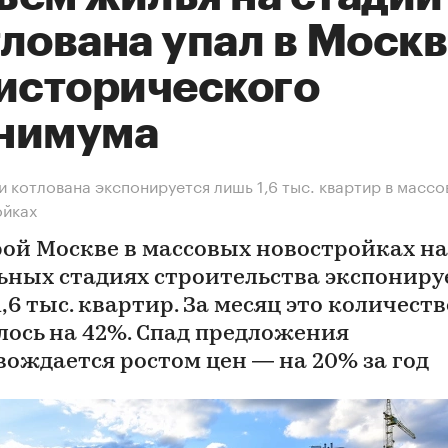
лована упал в Моск
 исторического
нимума
и котлована экспонируется лишь 1,6 тыс. квартир в массо
ойках
рой Москве в массовых новостройках на
ьных стадиях строительства экспониру
,6 тыс. квартир. За месяц это количеств
лось на 42%. Спад предложения
вождается ростом цен — на 20% за год