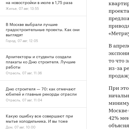
на новостройки в июле в 1,75 раза
квартир
Жилье, 07 авг, 13:55
проекта
предлож
В Москве выбрали лучшие
приводя
градостроительные проекты. Как они
«Метри
выглядят
Город, 07 авг, 12:05
В апрел
экспони
Архитекторы и студенты создали
плакаты ко Дню строителя. Лучшие
то что 
работы
из-за р
Отрасль, 07 авг, 11:36
продажу
Дню строителя — 70: как отмечают
При это
юбилей и главные рекорды отрасли
начальн
Отрасль, 07 авг, 11:04
минимум
Москве 
Какую ошибку все совершают при
42% мен
мытье холодильника. И вы тоже
объясня
Дом, 07 авг, 10:00