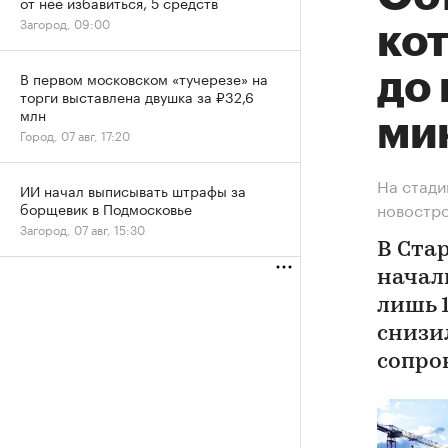
от нее избавиться, 5 средств
Загород, 09:00
кот
до
В первом московском «тучерезе» на
торги выставлена двушка за ₽32,6
млн
ми
Город, 07 авг, 17:20
На стади
ИИ начал выписывать штрафы за
новостр
борщевик в Подмосковье
Загород, 07 авг, 15:30
В Ста
начал
лишь 1
снизи
сопро