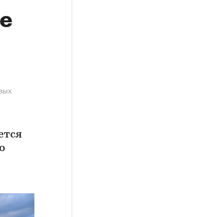
ве
вых
ется
о