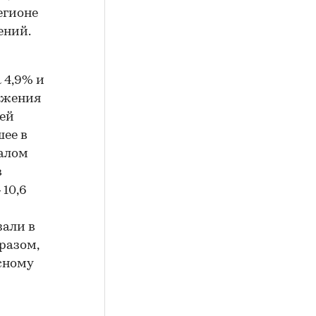
егионе
ений.
 4,9% и
ложения
лей
шее в
талом
в
10,6
зали в
разом,
сному