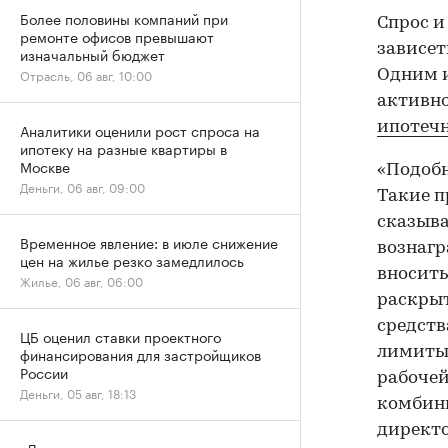
Более половины компаний при
Спрос и
ремонте офисов превышают
зависет
изначальный бюджет
Отрасль, 06 авг, 10:00
Одним и
активно
ипотеч
Аналитики оценили рост спроса на
ипотеку на разные квартиры в
Москве
«Подобн
Деньги, 06 авг, 09:00
Такие п
сказыва
Временное явление: в июле снижение
вознагр
цен на жилье резко замедлилось
вносить
Жилье, 06 авг, 06:00
раскрыт
средств
ЦБ оценил ставки проектного
лимиты 
финансирования для застройщиков
России
рабочей
Деньги, 05 авг, 18:13
комбин
директо