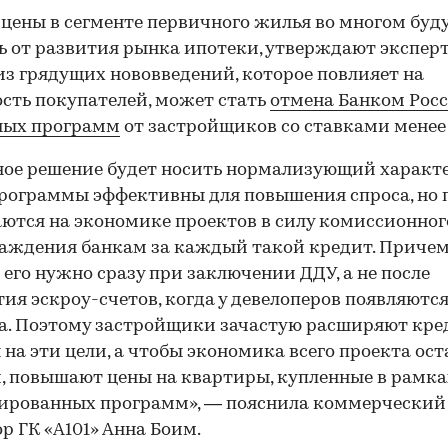
 цены в сегменте первичного жилья во многом буд
ь от развития рынка ипотеки, утверждают эксперт
з грядущих нововведений, которое повлияет на
сть покупателей, может стать
отмена Банком Рос
ных программ
от застройщиков со ставками менее
ое решение будет носить нормализующий характе
рограммы эффективны для повышения спроса, но 
ются на экономике проектов в силу комиссионног
аждения банкам за каждый такой кредит. Приче
 его нужно сразу при заключении ДДУ, а не после
ия эскроу-счетов, когда у девелоперов появляются
а. Поэтому застройщики зачастую расширяют кр
на эти цели, а чтобы экономика всего проекта ост
, повышают цены на квартиры, купленные в рамка
ированных программ», — пояснила коммерческий
р ГК «А101» Анна Боим.