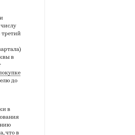
ти
 числу
о третий
вартала)
квы в
т
 покупке
делю до
ки в
рования
ению
, что в