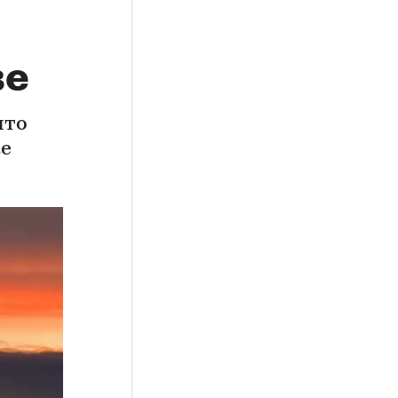
ве
что
ке