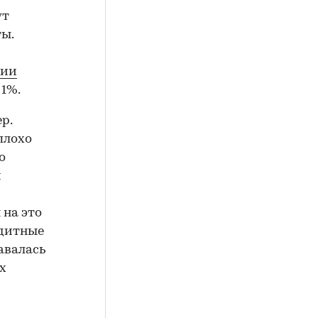
ут
ы.
сии
 1%.
р.
плохо
о
м
 на это
едитные
авалась
х