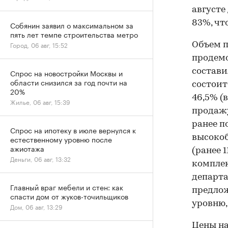
августе
83%, чт
Собянин заявил о максимальном за
пять лет темпе строительства метро
Город, 06 авг, 15:52
Объем п
продемо
состави
Спрос на новостройки Москвы и
области снизился за год почти на
состоит
20%
46,5% (
Жилье, 06 авг, 15:39
продажу
ранее п
Спрос на ипотеку в июле вернулся к
высокоб
естественному уровню после
ажиотажа
(ранее 
Деньги, 06 авг, 13:32
комплек
департа
Главный враг мебели и стен: как
предлож
спасти дом от жуков-точильщиков
уровню,
Дом, 06 авг, 13:29
Цены на