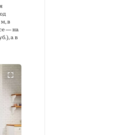
я
иод
 м, в
се — на
б.), а в