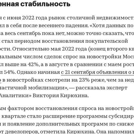
нная стабильность
 с июня 2022 года рынок столичной недвижимос
л в себя после весеннего падения. «Хотя данных по
за весь сентябрь пока нет, можно точно сказать, чт
 стал периодом восстановления покупательской
сти. Относительно мая 2022 года (конец второго к
альным числом сделок спрос на новостройки Мос
л выше на 42%, а в августе в сравнении с маем рос
л 54%. Однако начиная
с 21 сентября объявления о
р
в новостройках смотрели на 23% реже, чем за не
частичной мобилизации», — рассказала эксперт
Аналитики» Виктория Кирюхина.
00:00
/
00:00
м фактором восстановления спроса на новострой
 квартале стало расширение программы субсиди
 и появление дополнительных программ по сниж
от девелоперов, отметила Кирюхина. Она напомнила