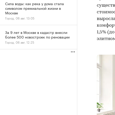
Сила воды: как река у дома стала
существ
символом премиальной жизни в
стоимос
Москве
Город, 06 авг, 13:05
выросла 
комфорт
За 9 лет в Москве в кадастр внесли
1,5% (до
более 500 новостроек по реновации
элитном 
Город, 06 авг, 12:25