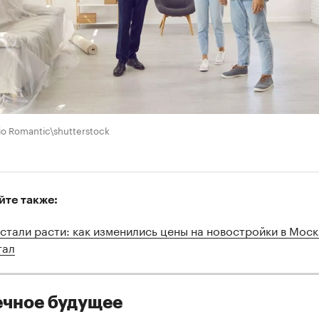
io Romantic\shutterstock
йте также:
стали расти: как изменились цены на новостройки в Моск
тал
ечное будущее