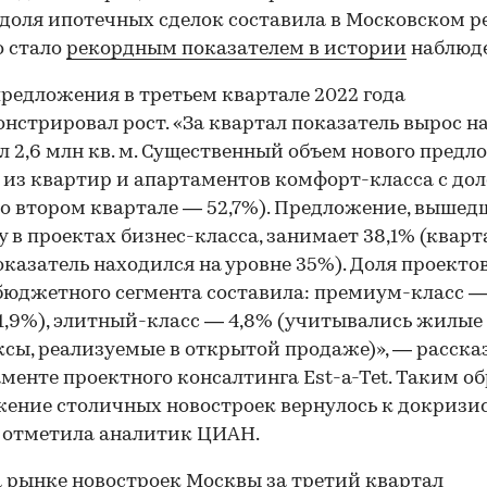
 доля ипотечных сделок составила в Московском р
о стало
рекордным показателем в истории
наблюд
редложения в третьем квартале 2022 года
нстрировал рост. «За квартал показатель вырос на
л 2,6 млн кв. м. Существенный объем нового пред
 из квартир и апартаментов комфорт-класса с до
во втором квартале — 52,7%). Предложение, вышед
 в проектах бизнес-класса, занимает 38,1% (квар
оказатель находился на уровне 35%). Доля проекто
юджетного сегмента составила: премиум-класс — 
11,9%), элитный-класс — 4,8% (учитывались жилые
сы, реализуемые в открытой продаже)», — расска
менте проектного консалтинга Est-a-Tet. Таким об
ение столичных новостроек вернулось к докризи
 отметила аналитик ЦИАН.
 рынке новостроек Москвы за третий квартал