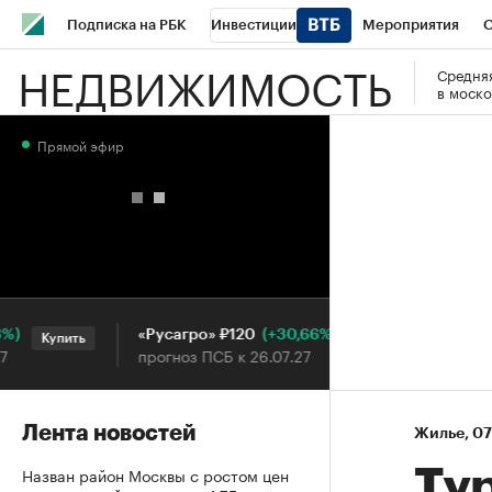
Подписка на РБК
Инвестиции
Мероприятия
О
НЕДВИЖИМОСТЬ
Средняя
Школа управления РБК
РБК Образование
РБК Курсы
в моско
РБК Бизнес-среда
Дискуссионный клуб
Исследования
Прямой эфир
Конференции СПб
Спецпроекты
Проверка контраген
Рынок наличной валюты
(+30,66%)
«Русагро» ₽120
Ozon ₽5
Купить
Купить
прогноз ПСБ к 26.07.27
прогноз 
Лента новостей
Жилье
⁠,
07
Назван район Москвы с ростом цен
Ту