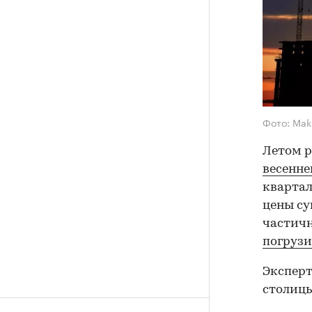
Фото: Mak
Летом 
весенне
квартал
цены су
частичн
погрузи
Эксперт
столицы