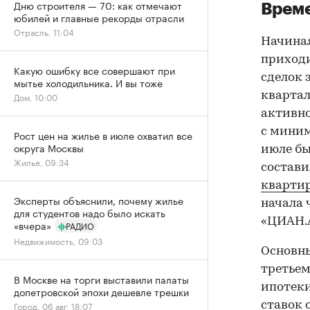
Дню строителя — 70: как отмечают
Време
юбилей и главные рекорды отрасли
Отрасль, 11:04
Начиная
приходи
Какую ошибку все совершают при
сделок 
мытье холодильника. И вы тоже
квартал
Дом, 10:00
активно
с миним
Рост цен на жилье в июле охватил все
округа Москвы
июле бы
Жилье, 09:34
состави
кварти
Эксперты объяснили, почему жилье
начала 
для студентов надо было искать
«ЦИАН.
«вчера»
РАДИО
Недвижимость, 09:03
Основны
третьем
В Москве на торги выставили палаты
ипотеки
допетровской эпохи дешевле трешки
ставок 
Город, 06 авг, 18:07