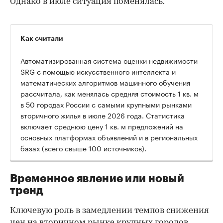
Однако в июле ситуация поменялась.
Как считали
Автоматизированная система оценки недвижимости
SRG с помощью искусственного интеллекта и
математических алгоритмов машинного обучения
рассчитала, как менялась средняя стоимость 1 кв. м
в 50 городах России с самыми крупными рынками
вторичного жилья в июле 2026 года. Статистика
00:00
/
00:00
включает среднюю цену 1 кв. м предложений на
основных платформах объявлений и в региональных
базах (всего свыше 100 источников).
Временное явление или новый
тренд
Ключевую роль в замедлении темпов снижения
цен на вторичном рынке крупных городов