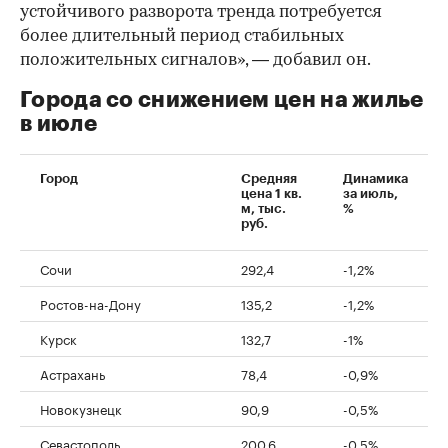
устойчивого разворота тренда потребуется
более длительный период стабильных
положительных сигналов», — добавил он.
Города со снижением цен на жилье
в июле
Город
Средняя
Динамика
цена 1 кв.
за июль,
м, тыс.
%
руб.
Сочи
292,4
-1,2%
Ростов-на-Дону
135,2
-1,2%
Курск
132,7
-1%
Астрахань
78,4
-0,9%
Новокузнецк
90,9
-0,5%
Севастополь
200,6
-0,5%