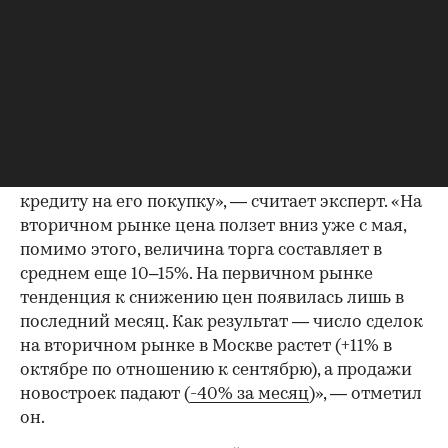
Переток спроса с первичного рынка на
вторичный уже происходит, несмотря на
действие льготной ипотеки на новостройки,
добавил Олег Репченко. «Ценник на вторичке
доступнее, продавцы охотнее идут на торг. А
спрос на квартиры упирается именно в
стоимость жилья, а не в размер ставки по
кредиту на его покупку», — считает эксперт. «На
вторичном рынке цена ползет вниз уже с мая,
помимо этого, величина торга составляет в
среднем еще 10–15%. На первичном рынке
тенденция к снижению цен появилась лишь в
последний месяц. Как результат — число сделок
на вторичном рынке в Москве растет (+11% в
октябре по отношению к сентябрю), а продажи
новостроек падают (
-40% за месяц
)», — отметил
он.