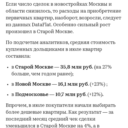
Если число сделок в новостройках Москвы и
области снизилось, то расходы на приобретение
первичных квартир, наоборот, возросли, следует
из данных DataFlat. Особенно сильный рост
произошел в Старой Москве.
По подсчетам аналитиков, средняя стоимость
купленных дольщиками в июле квартир
составила:
в
Старой Москве
—
35,8 млн руб.
(на 27%
больше, чем годом ранее);
в
Новой Москве
—
16,1 млн руб
. (+23%)
;
в
Подмосковье
—
10,7 млн руб
. (+12%)
.
Впрочем, в июле покупатели начали выбирать
более дешевые квартиры. Как результат — за
последний месяц средний чек сделки
уменьшился в Старой Москве на 4%, а в