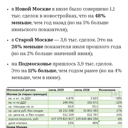
в
Новой Москве
в июле было совершено 1,1
тыс. сделок в новостройках, что на
48%
меньше
, чем год назад (но на 5% больше
июньского показателя);
в
Старой Москве
— 3,6 тыс. сделок. Это на
26%
меньше
показателя июля прошлого года
00:00
/
00:00
(но на 2% больше значений июня);
на
Подмосковье
пришлось 3,9 тыс. сделок.
Это на
11% больше
, чем годом ранее (но на 4%
меньше, чем в июне).