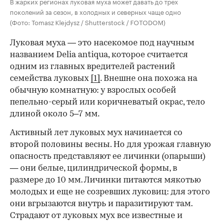
В жарких регионах луковая муха может давать до трех
поколений за сезон, в холодных и северных чаще одно
(Фото: Tomasz Klejdysz / Shutterstock / FOTODOM)
Луковая муха — это насекомое под научным
названием Delia antiqua, которое считается
одним из главных вредителей растений
семейства луковых
[1]
. Внешне она похожа на
обычную комнатную: у взрослых особей
пепельно-серый или коричневатый окрас, тело
длиной около 5–7 мм.
Активный лет луковых мух начинается со
00:00
/
00:00
второй половины весны. Но для урожая главную
опасность представляют ее личинки (опарыши)
— они белые, цилиндрической формы, в
размере до 10 мм. Личинки питаются мякотью
молодых и еще не созревших луковиц: для этого
они вгрызаются внутрь и паразитируют там.
Страдают от луковых мух все известные и