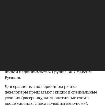
крупных городах аналитики объясняют
недоступными ставками по ипотеке, которые
ограничивают спрос.
«Одна из ключевых причин — высокие
рыночные ставки по ипотеке. Многие семьи
просто не готовы брать кредит на текущих
условиях. Кроме того, на фоне общей
неопределенности люди стали более
осторожными: они дольше принимают решение,
тщательнее взвешивают бюджет и риски», —
пояснил «РБК Недвижимости» партнер,
руководитель направления «IT-решения в
жилой недвижимости» Группы SRG Максим
Русаков.
Для сравнения: на первичном рынке
девелоперы предлагают скидки и специальные
условия (рассрочку, альтернативные схемы
вроде «аренды с последующим выкупом»),