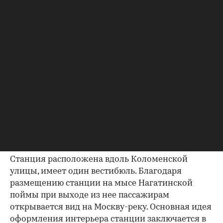
Станция БКЛ «Печатники»
(Фото: Сергей Фадеичев/ТАСС)
«Нагатинский Затон»
Станция расположена вдоль Коломенской
улицы, имеет один вестибюль. Благодаря
размещению станции на мысе Нагатинской
поймы при выходе из нее пассажирам
открывается вид на Москву-реку. Основная идея
оформления интерьера станции заключается в