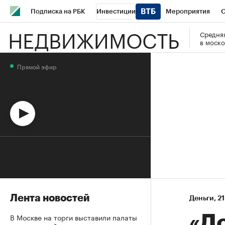
Подписка на РБК
Инвестиции
Мероприятия
О
НЕДВИЖИМОСТЬ
Средняя
Школа управления РБК
РБК Образование
РБК Курсы
в моско
РБК Бизнес-среда
Дискуссионный клуб
Исследования
Прямой эфир
Спецпроекты
Проверка контрагентов
Политика
Эк
Лента новостей
Деньги
⁠,
21
В Москве на торги выставили палаты
«Д