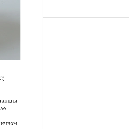
С)
едакции
мае
рвичном