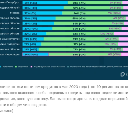
ние ипотеки по типам кредитов в мае 2023 года (топ-10 регионов по 
стальное» включает в себя нецелевые кредиты под залог недвижимости
ование, военную ипотеку. Данные отсортированы по доле первичной
сти в общем числе сделок
мклик»)