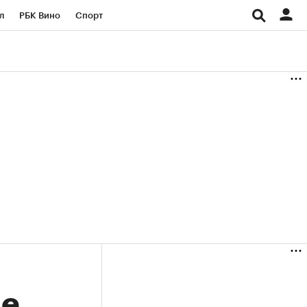
л
РБК Вино
Спорт
род
Стиль
Крипто
б
Конференции СПб
ичной валюты
ые