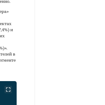
енно.
ера»
ъектах
7,4%) и
ших
%)».
телей в
егменте