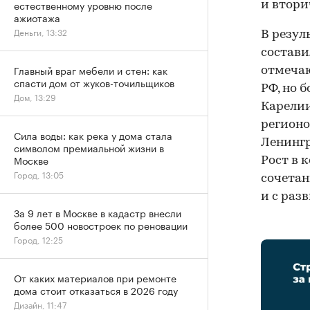
естественному уровню после
и втори
ажиотажа
Деньги, 13:32
В резул
состави
Главный враг мебели и стен: как
отмечаю
спасти дом от жуков-точильщиков
РФ, но б
Дом, 13:29
Карелии
регионо
Сила воды: как река у дома стала
Ленингр
символом премиальной жизни в
Москве
Рост в 
Город, 13:05
сочетан
и с раз
За 9 лет в Москве в кадастр внесли
более 500 новостроек по реновации
Город, 12:25
От каких материалов при ремонте
дома стоит отказаться в 2026 году
Дизайн, 11:47