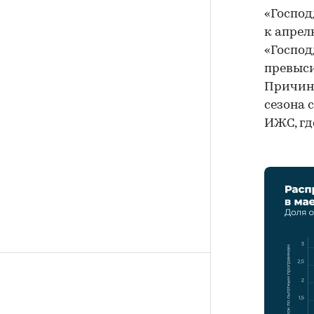
«Господ
к апрел
«Господ
превыси
Причина
сезона 
ИЖС, гд