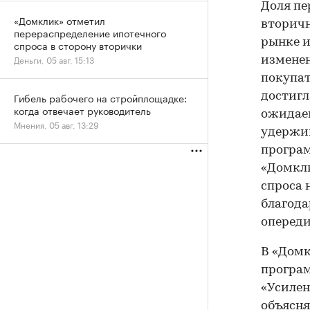
Доля пе
«Домклик» отметил
вторичн
перераспределение ипотечного
рынке и
спроса в сторону вторички
Деньги, 05 авг, 15:13
изменен
покупат
достигл
Гибель рабочего на стройплощадке:
когда отвечает руководитель
ожидаем
Мнения, 05 авг, 13:29
удержив
програм
«Домкли
спроса 
благода
опереди
В «Домк
програм
«Усилен
объясня