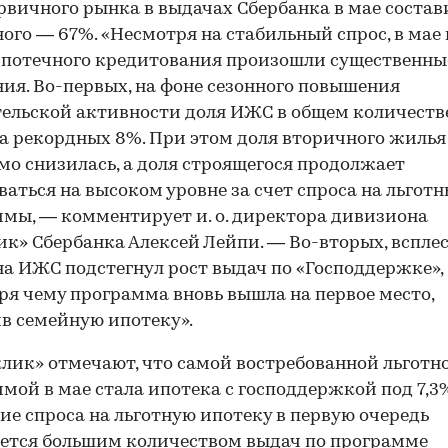
рвичного рынка в выдачах Сбербанка в мае состав
ого — 67%. «Несмотря на стабильный спрос, в мае 
потечного кредитования произошли существенны
ия. Во-первых, на фоне сезонного повышения
ельской активности доля ИЖС в общем количеств
а рекордных 8%. При этом доля вторичного жилья
о снизилась, а доля строящегося продолжает
аться на высоком уровне за счет спроса на льгот
мы, — комментирует и. о. директора дивизиона
к» Сбербанка Алексей Лейпи. — Во-вторых, вспле
на ИЖС подстегнул рост выдач по «Господдержке»,
ря чему программа вновь вышла на первое место,
в семейную ипотеку».
лик» отмечают, что самой востребованной льготн
мой в мае стала ипотека с господдержкой под 7,3
ие спроса на льготную ипотеку в первую очередь
ется большим количеством выдач по программе