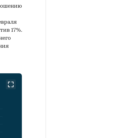
тношению
евраля
тив 17%.
него
ния