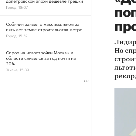
допетровской эпохи дешевле трешки
Город, 18:07
по
пр
Собянин заявил о максимальном за
пять лет темпе строительства метро
Город, 15:52
Лидир
Но сп
Спрос на новостройки Москвы и
области снизился за год почти на
строи
20%
льгот
Жилье, 15:39
рекор