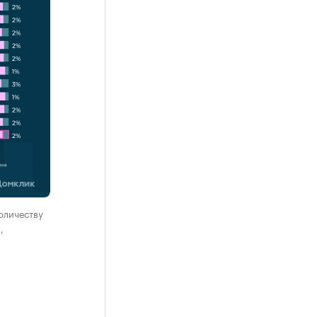
количеству
,