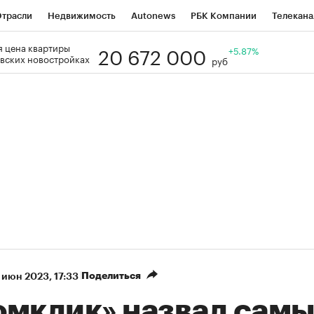
трасли
Недвижимость
Autonews
РБК Компании
Телекана
20 672 000
 цена квартиры
РБК Life
Тренды
Визионеры
Национальные проекты
+5.87%
Го
вских новостройках
руб
Кредитные рейтинги
Франшизы
Газета
Спецпроекты СП
ономика
Бизнес
Технологии и медиа
Финансы
Рынок нал
Поделиться
 июн 2023, 17:33
омклик» назвал сам