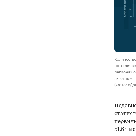
Количество
по количес
регионах о
льготным 
(Фото: «До
Недавно
статист
первичн
51,6 ты