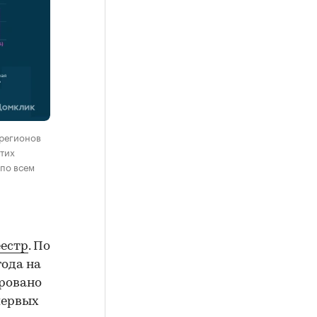
 регионов
этих
 по всем
еестр
. По
года на
ровано
первых