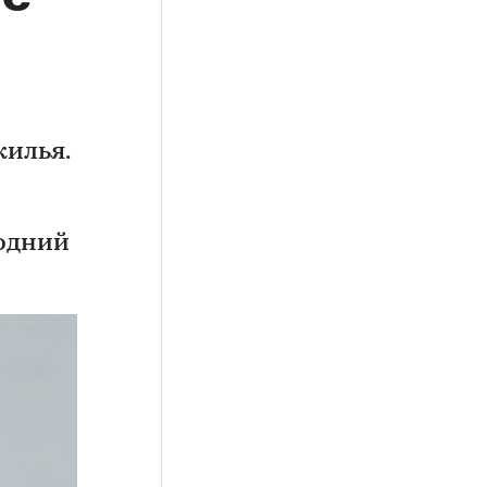
жилья.
одний