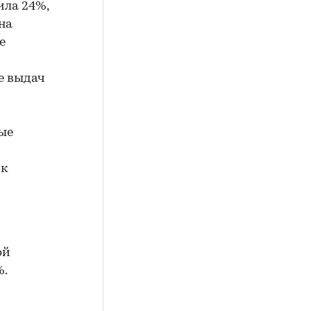
ила 24%,
на
е
е выдач
ные
ск
ой
%.