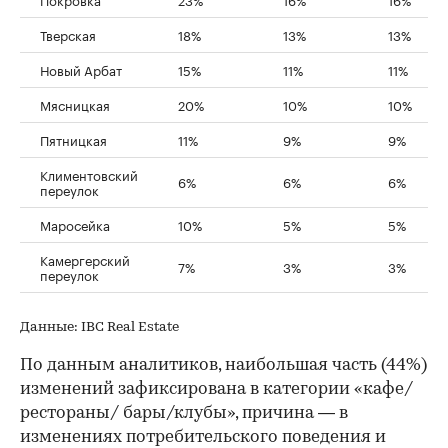
Тверская
18%
13%
13%
Новый Арбат
15%
11%
11%
Мясницкая
20%
10%
10%
Пятницкая
11%
9%
9%
Климентовский
6%
6%
6%
переулок
Маросейка
10%
5%
5%
Камергерский
7%
3%
3%
переулок
Данные: IBC Real Estate
По данным аналитиков, наибольшая часть (44%)
изменений зафиксирована в категории «кафе/
рестораны/ бары/клубы», причина — в
изменениях потребительского поведения и