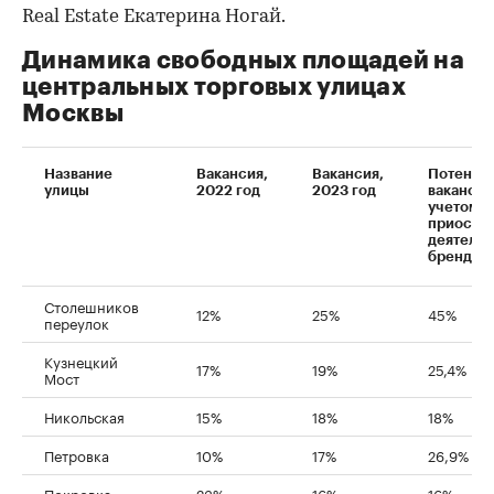
Real Estate Екатерина Ногай.
Динамика свободных площадей на
центральных торговых улицах
Москвы
Название
Вакансия,
Вакансия,
Потенци
улицы
2022 год
2023 год
вакансия
учетом
приоста
деятельн
брендов
Столешников
12%
25%
45%
переулок
Кузнецкий
17%
19%
25,4%
Мост
Никольская
15%
18%
18%
Петровка
10%
17%
26,9%
Покровка
23%
16%
16%