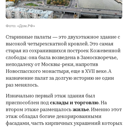
00:00
/
00:00
Фото: «Дом.РФ»
Старинные палаты — это двухэтажное здание с
высокой четырехскатной кровлей. Это самая
старая из сохранившихся построек Кожевенной
слободы: она была возведена в Замоскворечье,
неподалеку от Москвы-реки, напротив
Новоспасского монастыря, еще в XVII веке. А
назначение палат за долгую историю не один
раз менялось.
Изначально первый этаж здания был
приспособлен под
склады и
торговлю
. На
втором этаже размещалось
жилье
. Именно этот
этаж обладал богаче декорированными
фасадами, часть кирпичных украшений которых