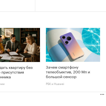
Зачем смартфону
дать квартиру без
телеобъектив, 200 Мп и
 присутствия
большой сенсор
енника
нии
РБК и Huawei