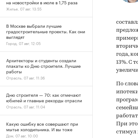
на новостройки в июле в 1,75 раза
Жилье, 07 авг, 13:55
составл
В Москве выбрали лучшие
предлож
градостроительные проекты. Как они
выглядят
примерн
Город, 07 авг, 12:05
вторичк
года, к
Архитекторы и студенты создали
13%. С 
плакаты ко Дню строителя. Лучшие
увеличи
работы
Отрасль, 07 авг, 11:36
По слов
ипотек
Дню строителя — 70: как отмечают
юбилей и главные рекорды отрасли
програм
Отрасль, 07 авг, 11:04
семейна
работат
Какую ошибку все совершают при
При это
мытье холодильника. И вы тоже
стимул 
Дом, 07 авг, 10:00