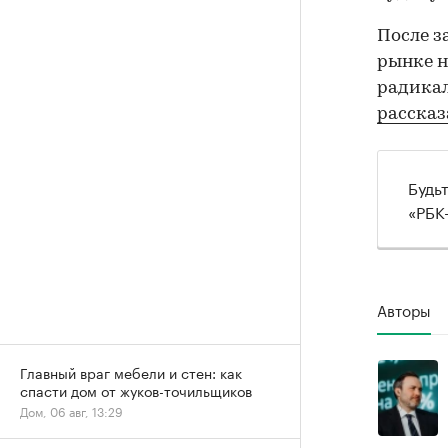
После з
рынке н
радикал
расска
Будь
«РБК
Авторы
Главный враг мебели и стен: как
спасти дом от жуков-точильщиков
Дом, 06 авг, 13:29