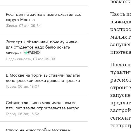
возможн
Рост цен на жилье в июле охватил все
Часть п
округа Москвы
выжида
Жилье, 07 авг, 09:34
распрос
малых г
Эксперты объяснили, почему жилье
запущен
для студентов надо было искать
«вчера»
РАДИО
ипотека
Недвижимость, 07 авг, 09:03
Посколь
практич
В Москве на торги выставили палаты
допетровской эпохи дешевле трешки
рассмот
Город, 06 авг, 18:07
строите
запуске
Собянин заявил о максимальном за
предлаг
пять лет темпе строительства метро
застрой
Город, 06 авг, 15:52
сегмент
госпрог
Спрос на новостройки Москвы и