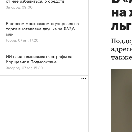
от нее избавиться, 5 средств
Загород, 09:00
на
ль
В первом московском «тучерезе» на
торги выставлена двушка за ₽32,6
млн
Город, 07 авг, 17:20
Подде
адрес
ИИ начал выписывать штрафы за
также
борщевик в Подмосковье
Загород, 07 авг, 15:30