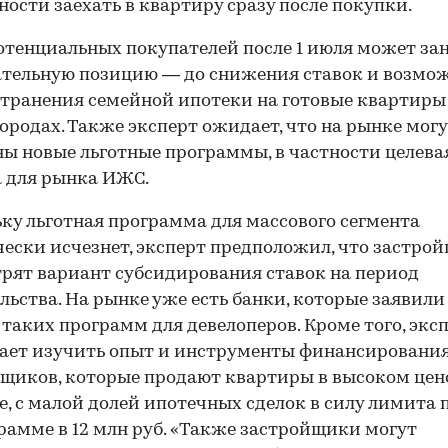
ости заехать в квартиру сразу после покупки.
отенциальных покупателей после 1 июля может за
тельную позицию — до снижения ставок и возмо
транения семейной ипотеки на готовые квартиры
00:00
/
00:00
ородах. Также эксперт ожидает, что на рынке мог
ы новые льготные программы, в частности целева
 для рынка ИЖС.
ку льготная программа для массового сегмента
ески исчезнет, эксперт предположил, что застро
рят вариант субсидирования ставок на период
льства. На рынке уже есть банки, которые заявили
 таких программ для девелоперов. Кроме того, экс
ает изучить опыт и инструменты финансировани
щиков, которые продают квартиры в высоком це
е, с малой долей ипотечных сделок в силу лимита 
рамме в 12 млн руб. «Также застройщики могут