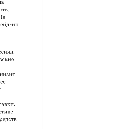
на
ть,
Не
рейд-ин
м
ссиян.
вские
снизит
нее
й
тавки.
ктиве
редств