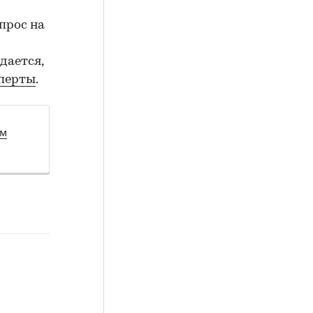
прос на
дается,
сперты
.
ом