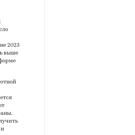
х
сло
не 2023
сь выше
тформе
готной
ается
ют
раны.
олучить
 и