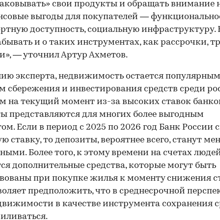
аковывать» свои продукты и обращать внимание 
совые выгоды для покупателей — функциональнос
ртную доступность, социальную инфраструктуру. 
абывать и о таких инструментах, как рассрочки, т
и», — уточнил Артур Ахметов.
ию эксперта, недвижимость остается популярны
м сбережения и инвестирования средств среди ро
м на текущий момент из-за высоких ставок банко
ы представляются для многих более выгодным
ом. Если в период с 2025 по 2026 год Банк России 
ю ставку, то депозиты, вероятнее всего, станут ме
ными. Более того, к этому времени на счетах люде
ся дополнительные средства, которые могут быть
вованы при покупке жилья к моменту снижения с
воляет предположить, что в среднесрочной перспе
движимости в качестве инструмента сохранения с
силиваться.