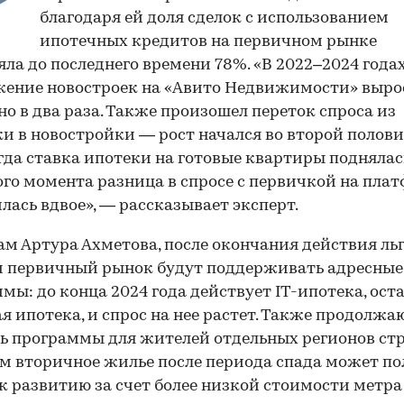
благодаря ей доля сделок с использованием
ипотечных кредитов на первичном рынке
яла до последнего времени 78%. «В 2022–2024 года
ение новостроек на «Авито Недвижимости» выро
о в два раза. Также произошел переток спроса из
и в новостройки — рост начался во второй полови
огда ставка ипотеки на готовые квартиры подняла
того момента разница в спросе с первичкой на пла
лась вдвое», — рассказывает эксперт.
ам Артура Ахметова, после окончания действия ль
и первичный рынок будут поддерживать адресные
мы: до конца 2024 года действует IT-ипотека, ост
я ипотека, и спрос на нее растет. Также продолжа
ь программы для жителей отдельных регионов ст
м вторичное жилье после периода спада может п
к развитию за счет более низкой стоимости метра