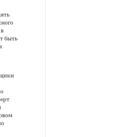
нять
жного
 в
ут быть
я
йщики
 о
перт
я
новом
по