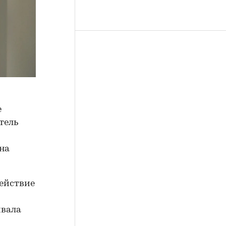
е
тель
 на
действие
ивала