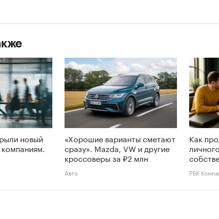
акже
крыли новый
«Хорошие варианты сметают
Как про
 компаниям.
сразу». Mazda, VW и другие
личного
кроссоверы за ₽2 млн
собств
Авто
РБК Компа