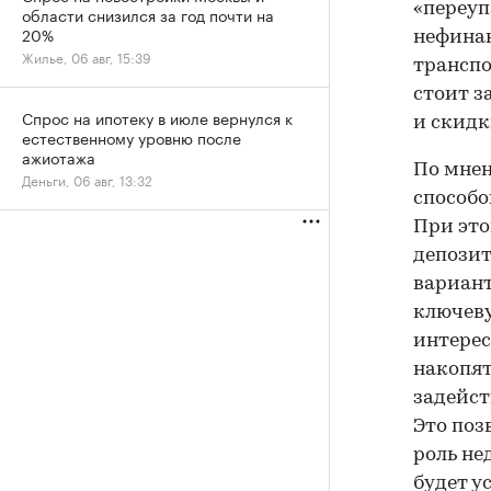
«переуп
области снизился за год почти на
20%
нефинан
Жилье, 06 авг, 15:39
транспо
стоит з
Спрос на ипотеку в июле вернулся к
и скидк
естественному уровню после
ажиотажа
По мнен
Деньги, 06 авг, 13:32
способо
При это
депозит
вариант
ключеву
интерес
накопят
задейст
Это поз
роль не
будет у