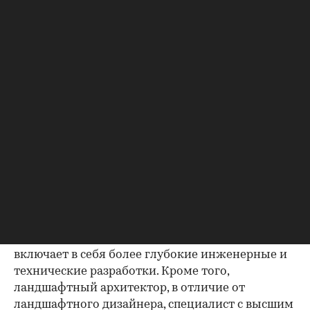
услуги на 70%.
Все в сад: как ландшафтные компании зарабатывают
на дачном буме
Чем ландшафтный дизайнер отличается от
ландшафтного архитектора
Дизайнер и архитектор ландшафта — это
родственные профессии. Оба специалиста
заняты проектированием и благоустройством
территорий, но между ними есть ряд отличий
как по задачам, так и по требованиям к
квалификации. Например, зона ответственности
ландшафтного архитектора намного шире и
включает в себя более глубокие инженерные и
технические разработки. Кроме того,
ландшафтный архитектор, в отличие от
ландшафтного дизайнера, специалист с высшим