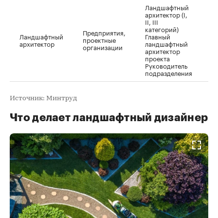
Ландшафтный
архитектор (I,
II, III
А
категорий)
Д
Предприятия,
Ландшафтный
Главный
а
проектные
архитектор
ландшафтный
с
организации
архитектор
Л
проекта
а
Руководитель
подразделения
Источник: Минтруд
Что делает ландшафтный дизайнер