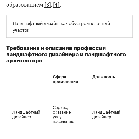
образованием
[3]
,
[4]
.
Ландшафтный дизайн: как обустроить дачный
участок
Требования и описание профессии
ландшафтного дизайнера и ландшафтного
архитектора
---
Сфера
Должность
Ф
применения
М
с
п
Сервис,
л
Ландшафтный
оказание
Ландшафтный
с
дизайнер
услуг
дизайнер
С
населению
п
л
с