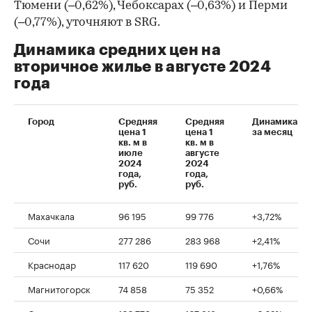
Тюмени (–0,62%), Чебоксарах (–0,63%) и Перми
(–0,77%), уточняют в SRG.
Динамика средних цен на
00:00
/
00:00
вторичное жилье в августе 2024
года
Город
Средняя
Средняя
Динамика
цена 1
цена 1
за месяц
кв. м в
кв. м в
июле
августе
2024
2024
года,
года,
руб.
руб.
Махачкала
96 195
99 776
+3,72%
Сочи
277 286
283 968
+2,41%
Краснодар
117 620
119 690
+1,76%
Магнитогорск
74 858
75 352
+0,66%