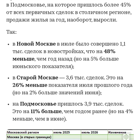
в Подмосковье, на которое пришлось более 45%
от всех первичных сделок в столичном регионе,
продажи жилья за год, наоборот, выросли.
Так:
в
Новой Москве
в июле было совершено 1,1
тыс. сделок в новостройках, что на
48%
меньше
, чем год назад (но на 5% больше
июньского показателя);
в
Старой Москве
— 3,6 тыс. сделок. Это на
26%
меньше
показателя июля прошлого года
00:00
/
00:00
(но на 2% больше значений июня);
на
Подмосковье
пришлось 3,9 тыс. сделок.
Это на
11% больше
, чем годом ранее (но на 4%
меньше, чем в июне).