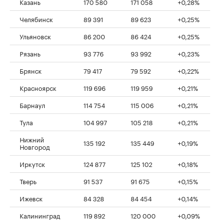
Казань
170 580
171 058
+0,28%
Челябинск
89 391
89 623
+0,25%
Ульяновск
86 200
86 424
+0,25%
Рязань
93 776
93 992
+0,23%
Брянск
79 417
79 592
+0,22%
Красноярск
119 696
119 959
+0,21%
Барнаул
114 754
115 006
+0,21%
Тула
104 997
105 218
+0,21%
Нижний
135 192
135 449
+0,19%
Новгород
Иркутск
124 877
125 102
+0,18%
Тверь
91 537
91 675
+0,15%
Ижевск
84 328
84 454
+0,14%
Калининград
119 892
120 000
+0,09%