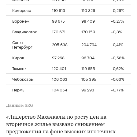
Кемерово
110 613
110 326
–0,26%
Воронеж
98 675
98 409
–0,27%
Владивосток
170 671
170 159
–0,3%
Санкт-
205 638
204 794
–0,41%
Петербург
Киров
97 268
96 704
–0,58%
Тюмень
120 401
119 655
–0,62%
Чебоксары
106 063
105 395
–0,63%
Пермь
104 054
99 293
–0,77%
Данные: SRG
«Лидерство Махачкалы по росту цен на
вторичное жилье вызвано снижением
предложения на фоне высоких ипотечных