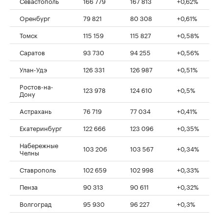
Севастополь
166 779
167 813
+0,62%
Оренбург
79 821
80 308
+0,61%
Томск
115 159
115 827
+0,58%
Саратов
93 730
94 255
+0,56%
Улан-Удэ
126 331
126 987
+0,51%
Ростов-на-
123 978
124 610
+0,5%
Дону
Астрахань
76 719
77 034
+0,41%
Екатеринбург
122 666
123 096
+0,35%
Набережные
103 206
103 567
+0,34%
Челны
Ставрополь
102 659
102 998
+0,33%
Пенза
90 313
90 611
+0,32%
Волгоград
95 930
96 227
+0,3%