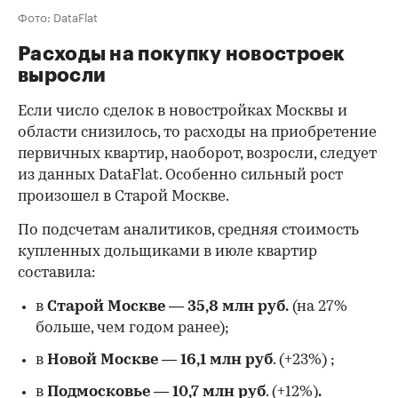
Фото: DataFlat
Расходы на покупку новостроек
выросли
Если число сделок в новостройках Москвы и
области снизилось, то расходы на приобретение
первичных квартир, наоборот, возросли, следует
из данных DataFlat. Особенно сильный рост
произошел в Старой Москве.
По подсчетам аналитиков, средняя стоимость
купленных дольщиками в июле квартир
составила:
в
Старой Москве
—
35,8 млн руб.
(на 27%
больше, чем годом ранее);
в
Новой Москве
—
16,1 млн руб
. (+23%)
;
в
Подмосковье
—
10,7 млн руб
. (+12%)
.