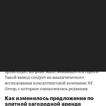
Фото: romakoma / Shutterstock / FOTODOM
В третьем квартале 2024 года (с июля по
сентябрь) объем предложения, представленного
на подмосковном рынке элитной загородной
аренды, сократился на 10% по сравнению со
вторым кварталом. На годовом отрезке (по
сравнению с третьим кварталом 2023 года) спад
составил 28%. В целом тренд на сокращение
предложения длится уже седьмой квартал и
происходит на фоне мало меняющегося спроса.
Такой вывод следует из аналитического
исследования консалтинговой компании NF
Group, с которым ознакомилась редакция.
Как изменилось предложение по
элитной загородной аренде