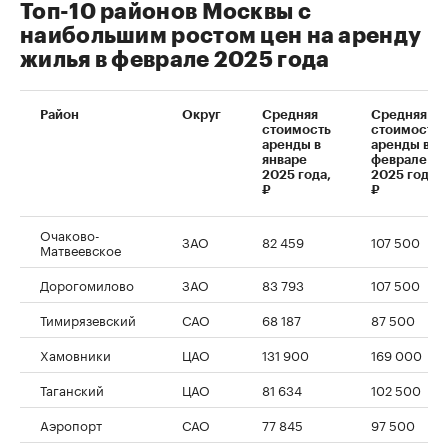
Топ-10 районов Москвы с
наибольшим ростом цен на аренду
жилья в феврале 2025 года
Район
Округ
Средняя
Средняя
стоимость
стоимость
аренды в
аренды в
январе
феврале
2025 года,
2025 года,
₽
₽
Очаково-
ЗАО
82 459
107 500
Матвеевское
Дорогомилово
ЗАО
83 793
107 500
Тимирязевский
САО
68 187
87 500
Хамовники
ЦАО
131 900
169 000
Таганский
ЦАО
81 634
102 500
Аэропорт
САО
77 845
97 500