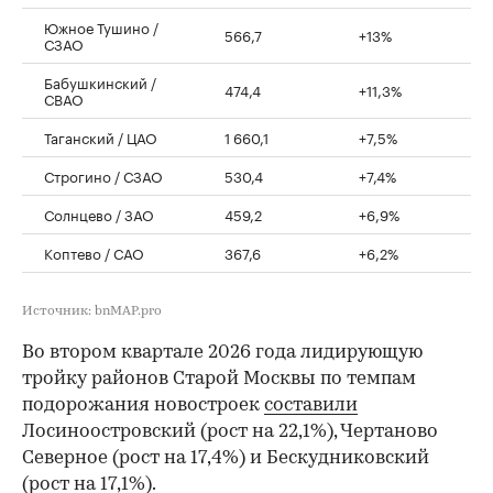
Южное Тушино /
566,7
+13%
СЗАО
Бабушкинский /
474,4
+11,3%
СВАО
Таганский / ЦАО
1 660,1
+7,5%
Строгино / СЗАО
530,4
+7,4%
Солнцево / ЗАО
459,2
+6,9%
Коптево / САО
367,6
+6,2%
Источник: bnMAP.pro
Во втором квартале 2026 года лидирующую
тройку районов Старой Москвы по темпам
подорожания новостроек
составили
Лосиноостровский (рост на 22,1%), Чертаново
Северное (рост на 17,4%) и Бескудниковский
(рост на 17,1%).