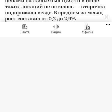
ценами на жилье был ЦАО, то в июле
таких локаций не осталось — вторичка
подорожала везде. В среднем за месяц
рост составил от 0,2 до 2,9%
Лента
Радио
Офисы
Фото: BestPhotoPlus / Shutterstock / FOTODOM
В июле цены на вторичном рынке повысились
во всех округах Москвы. Сильнее всего готовое