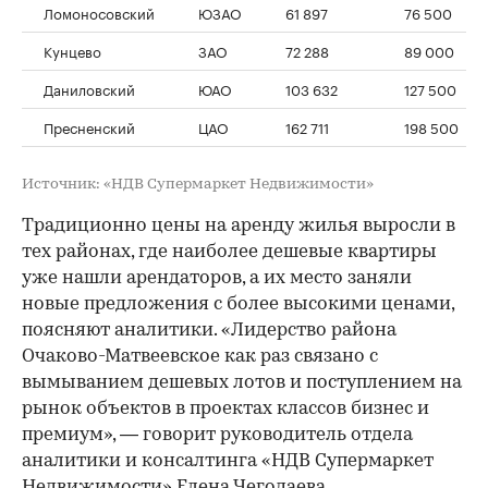
Ломоносовский
ЮЗАО
61 897
76 500
Кунцево
ЗАО
72 288
89 000
Даниловский
ЮАО
103 632
127 500
Пресненский
ЦАО
162 711
198 500
Источник: «НДВ Супермаркет Недвижимости»
Традиционно цены на аренду жилья выросли в
тех районах, где наиболее дешевые квартиры
уже нашли арендаторов, а их место заняли
новые предложения с более высокими ценами,
поясняют аналитики. «Лидерство района
Очаково-Матвеевское как раз связано с
вымыванием дешевых лотов и поступлением на
рынок объектов в проектах классов бизнес и
премиум», — говорит руководитель отдела
аналитики и консалтинга «НДВ Супермаркет
Недвижимости» Елена Чегодаева.