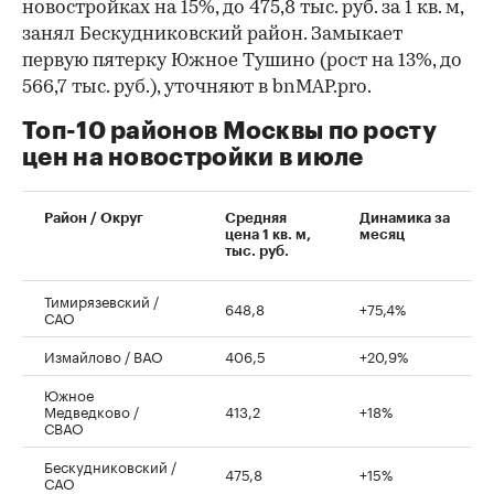
новостройках на 15%, до 475,8 тыс. руб. за 1 кв. м,
занял Бескудниковский район. Замыкает
первую пятерку Южное Тушино (рост на 13%, до
566,7 тыс. руб.), уточняют в bnMAP.pro.
Топ-10 районов Москвы по росту
цен на новостройки в июле
00:00
/
00:00
Район / Округ
Средняя
Динамика за
цена 1 кв. м,
месяц
тыс. руб.
Тимирязевский /
648,8
+75,4%
САО
Измайлово / ВАО
406,5
+20,9%
Южное
Медведково /
413,2
+18%
СВАО
Бескудниковский /
475,8
+15%
САО