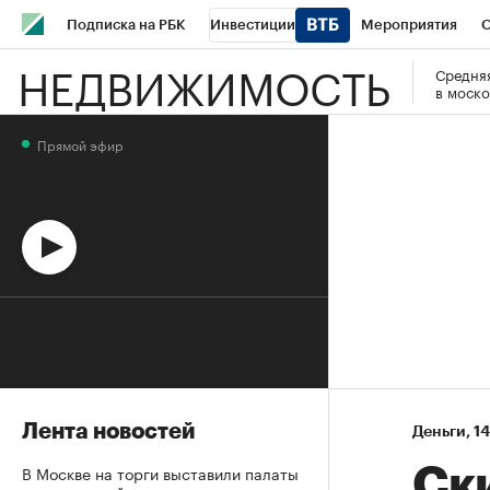
Подписка на РБК
Инвестиции
Мероприятия
О
НЕДВИЖИМОСТЬ
Средняя
Школа управления РБК
РБК Образование
РБК Курсы
в моско
РБК Бизнес-среда
Дискуссионный клуб
Исследования
Прямой эфир
Спецпроекты
Проверка контрагентов
Политика
Эк
Лента новостей
Деньги
⁠,
14
В Москве на торги выставили палаты
Ск