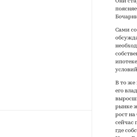
Они ста
поясняе
Бочарни
Сами со
обсужда
необход
собстве
ипотеке
условий
В то же
его вла
выросши
рынке ж
рост на
сейчас 
где соб