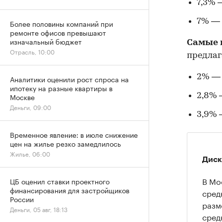
7,3% 
7% — 
Более половины компаний при
ремонте офисов превышают
изначальный бюджет
Самые 
Отрасль, 10:00
предлаг
2% — 
Аналитики оценили рост спроса на
ипотеку на разные квартиры в
2,8% 
Москве
Деньги, 09:00
3,9% 
Временное явление: в июле снижение
цен на жилье резко замедлилось
Жилье, 06:00
Диск
В Мо
ЦБ оценил ставки проектного
финансирования для застройщиков
сред
России
разм
Деньги, 05 авг, 18:13
сред