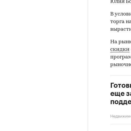
Юлия Б
В услов
торга н
выраст
На рынк
скидки
програм
рыночно
Готов
еще 
подд
Недвижим