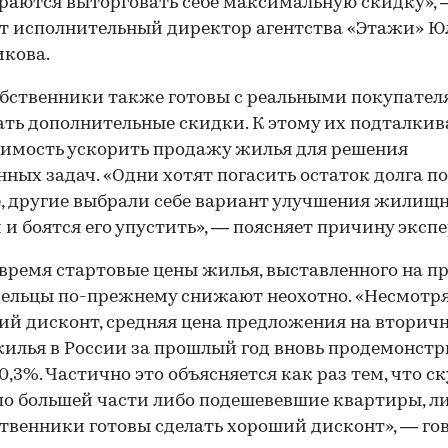
раются выторговать себе максимальную скидку»,
т исполнительный директор агентства «Этажи» Ю
кова.
бственники также готовы с реальными покупате
ть дополнительные скидки. К этому их подталкив
имость ускорить продажу жилья для решения
нных задач. «Одни хотят погасить остаток долга по
, другие выбрали себе вариант улучшения жилищ
 и боятся его упустить», — поясняет причину экспе
 время стартовые цены жилья, выставленного на п
дельцы по-прежнему снижают неохотно. «Несмотря
й дисконт, средняя цена предложения на вторич
илья в России за прошлый год вновь продемонст
 0,3%. Частично это объясняется как раз тем, что с
по большей части либо подешевевшие квартиры, ли
ственники готовы сделать хороший дисконт», — го