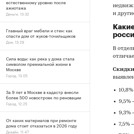
естественному уровню после
недвиж
ажиотажа
и други
Деньги, 13:32
Какие
Главный враг мебели и стен: как
росси
спасти дом от жуков-точильщиков
Дом, 13:29
В отдел
отличае
Сила воды: как река у дома стала
символом премиальной жизни в
Москве
Скидки
Город, 13:05
выявле
10,8%
За 9 лет в Москве в кадастр внесли
более 500 новостроек по реновации
9,5% 
Город, 12:25
9,3% 
От каких материалов при ремонте
7,5% 
дома стоит отказаться в 2026 году
Дизайн, 11:47