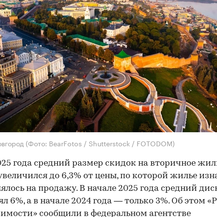
овгород
(Фото: BearFotos / Shutterstock / FOTODOM)
025 года средний размер скидок на вторичное жил
увеличился до 6,3% от цены, по которой жилье изн
ялось на продажу. В начале 2025 года средний дис
ял 6%, а в начале 2024 года — только 3%. Об этом «
мости» сообщили в федеральном агентстве