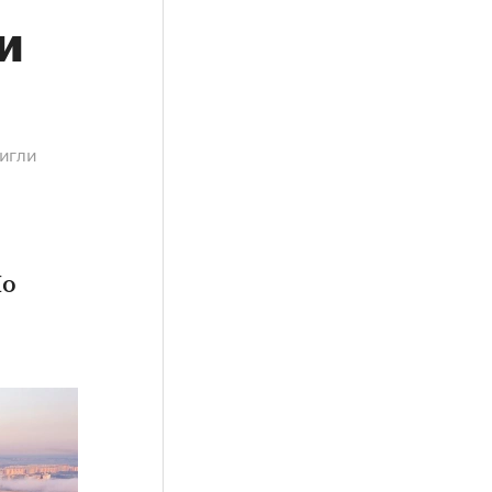
и
тигли
Но