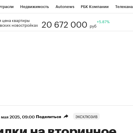
трасли
Недвижимость
Autonews
РБК Компании
Телекана
20 672 000
 цена квартиры
РБК Life
Тренды
Визионеры
Национальные проекты
+5.87%
Го
вских новостройках
руб
Кредитные рейтинги
Франшизы
Газета
Спецпроекты СП
ономика
Бизнес
Технологии и медиа
Финансы
Рынок нал
ЭКСКЛЮЗИВ
Поделиться
 мая 2025, 09:00
идки на вторичное