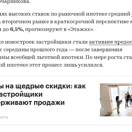
очарникова.
иях высоких ставок по рыночной ипотеке средний
а вторичном рынке в краткосрочной перспективе
и до
6,5%,
прогнозируют в «Этажах».
е новостроек застройщики стали
активнее предо
с середины прошлого года — после завершения
мы всеобщей льготной ипотеки. По мере роста ста
й ипотеке этот процесс лишь усилился.
ы на щедрые скидки: как
застройщики
ерживают продажи
ость