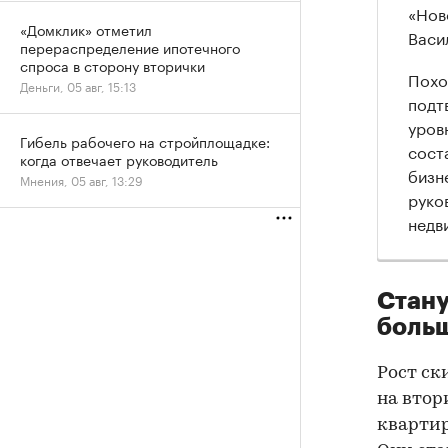
«Нов
«Домклик» отметил
Васи
перераспределение ипотечного
спроса в сторону вторички
Похо
Деньги, 05 авг, 15:13
подт
уров
Гибель рабочего на стройплощадке:
сост
когда отвечает руководитель
бизн
Мнения, 05 авг, 13:29
руко
недв
Стану
боль
Рост ск
на втор
квартир