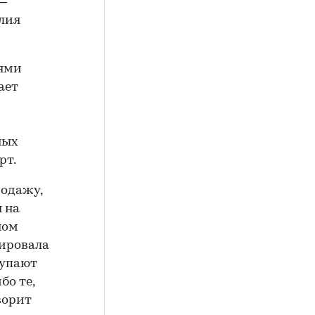
 —
лия
лями
ает
ных
рт.
родажу,
 на
ном
рировала
купают
бо те,
ворит