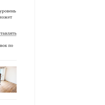
 уровень
 может
ставлять
вок по