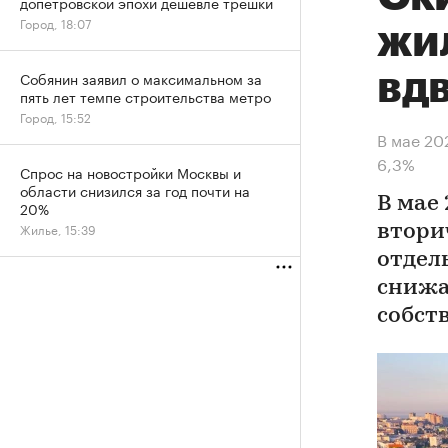
допетровской эпохи дешевле трешки
Город, 18:07
жи
вдв
Собянин заявил о максимальном за
пять лет темпе строительства метро
Город, 15:52
В мае 20
6,3%
Спрос на новостройки Москвы и
области снизился за год почти на
В мае
20%
Жилье, 15:39
вторич
отдел
снижа
собст