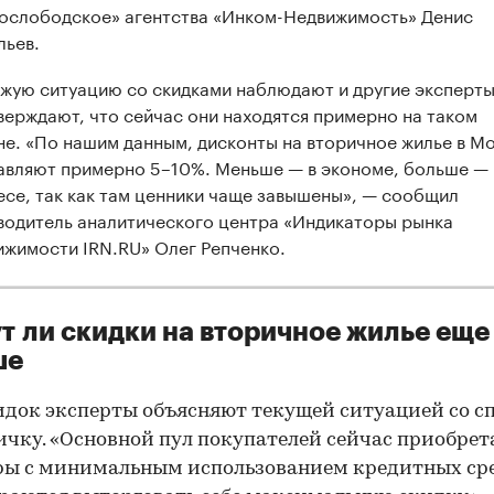
ослободское» агентства «Инком-Недвижимость» Денис
льев.
жую ситуацию со скидками наблюдают и другие эксперты
верждают, что сейчас они находятся примерно на таком
не. «По нашим данным, дисконты на вторичное жилье в М
авляют примерно 5–10%. Меньше — в экономе, больше — 
есе, так как там ценники чаще завышены», — сообщил
водитель аналитического центра «Индикаторы рынка
ижимости IRN.RU» Олег Репченко.
т ли скидки на вторичное жилье еще
ше
идок эксперты объясняют текущей ситуацией со с
ичку. «Основной пул покупателей сейчас приобрет
ы с минимальным использованием кредитных сре