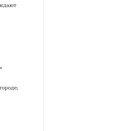
рждают
»
городе;