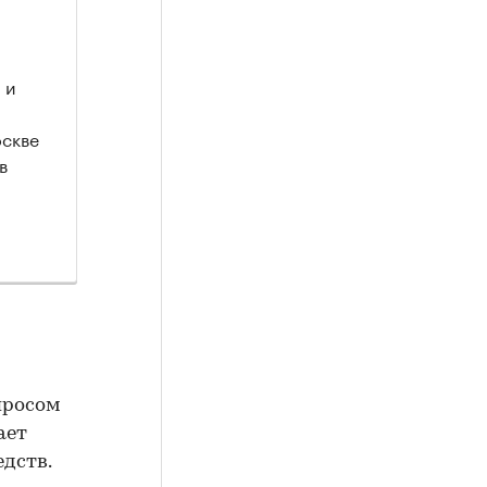
 и
оскве
в
просом
ает
дств.