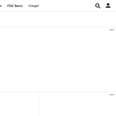
л
РБК Вино
Спорт
род
Стиль
Крипто
б
Конференции СПб
ичной валюты