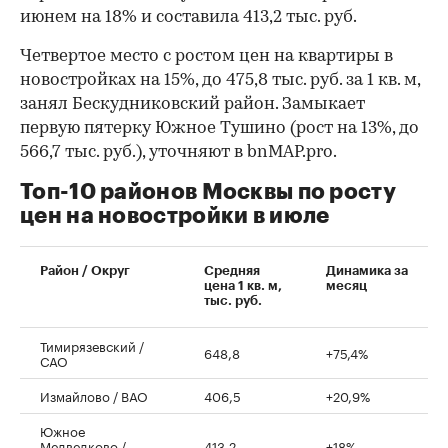
июнем на 18% и составила 413,2 тыс. руб.
Четвертое место с ростом цен на квартиры в
новостройках на 15%, до 475,8 тыс. руб. за 1 кв. м,
занял Бескудниковский район. Замыкает
первую пятерку Южное Тушино (рост на 13%, до
566,7 тыс. руб.), уточняют в bnMAP.pro.
Топ-10 районов Москвы по росту
цен на новостройки в июле
00:00
/
00:00
Район / Округ
Средняя
Динамика за
цена 1 кв. м,
месяц
тыс. руб.
Тимирязевский /
648,8
+75,4%
САО
Измайлово / ВАО
406,5
+20,9%
Южное
Медведково /
413,2
+18%