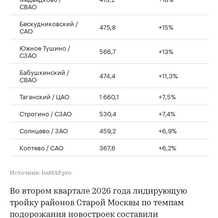
СВАО
Бескудниковский /
475,8
+15%
САО
Южное Тушино /
566,7
+13%
СЗАО
Бабушкинский /
474,4
+11,3%
СВАО
Таганский / ЦАО
1 660,1
+7,5%
Строгино / СЗАО
530,4
+7,4%
Солнцево / ЗАО
459,2
+6,9%
Коптево / САО
367,6
+6,2%
Источник: bnMAP.pro
Во втором квартале 2026 года лидирующую
тройку районов Старой Москвы по темпам
подорожания новостроек
составили