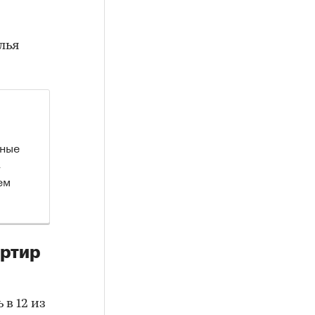
лья
нные
4
ем
артир
 в 12 из