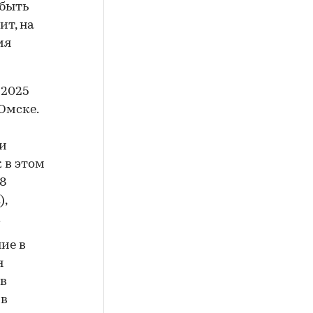
 быть
ит, на
мя
е 2025
Омске.
ки
 в этом
18
),
.
ние в
я
 в
 в