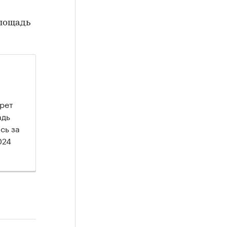
площадь
прет
адь
сь за
024