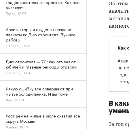
градостроительные проекты. Как они
Об это
выглядят
аналити
Город, 12:05
мегапол
намного
Архитекторы и студенты создали
плакаты ко Дню строителя. Лучшие
работы
Отрасль, 11:36
Как 
Анал
Дню строителя — 70: как отмечают
на п
юбилей и главные рекорды отрасли
Отрасль, 11:04
года
горо
Какую ошибку все совершают при
мытье холодильника. И вы тоже
Дом, 10:00
В как
умень
Рост цен на жилье в июле охватил все
округа Москвы
За год 
Жилье, 09:34