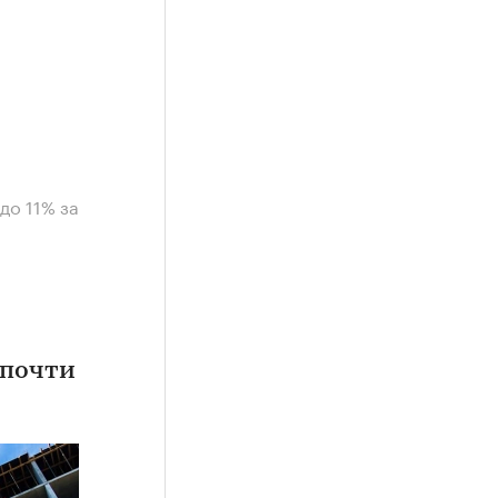
до 11% за
 почти