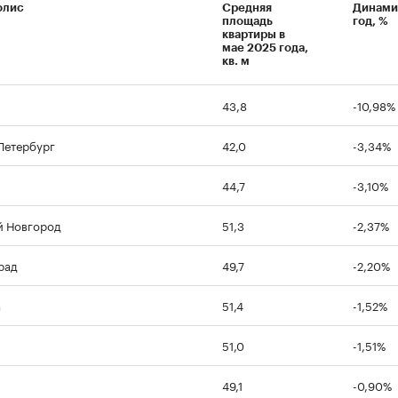
олис
Средняя
Динами
площадь
год, %
квартиры в
мае 2025 года,
кв. м
43,8
-10,98%
Петербург
42,0
-3,34%
44,7
-3,10%
 Новгород
51,3
-2,37%
рад
49,7
-2,20%
а
51,4
-1,52%
51,0
-1,51%
49,1
-0,90%