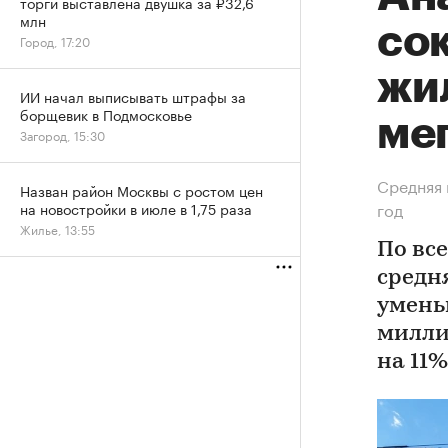
торги выставлена двушка за ₽32,6
млн
со
Город, 17:20
жи
ИИ начал выписывать штрафы за
борщевик в Подмосковье
ме
Загород, 15:30
Средняя 
Назван район Москвы с ростом цен
год
на новостройки в июле в 1,75 раза
Жилье, 13:55
По вс
средн
уменьш
милли
на 11%