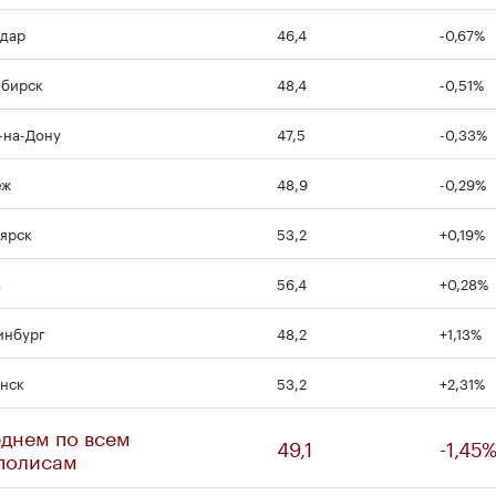
дар
46,4
-0,67%
ибирск
48,4
-0,51%
-на-Дону
47,5
-0,33%
еж
48,9
-0,29%
ярск
53,2
+0,19%
а
56,4
+0,28%
инбург
48,2
+1,13%
нск
53,2
+2,31%
еднем по всем
49,1
-1,45
полисам