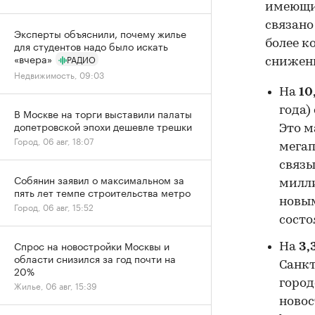
имеющих
связано
Эксперты объяснили, почему жилье
более к
для студентов надо было искать
«вчера»
РАДИО
снижени
Недвижимость, 09:03
На
10
года)
В Москве на торги выставили палаты
допетровской эпохи дешевле трешки
Это м
Город, 06 авг, 18:07
мегап
связы
Собянин заявил о максимальном за
милли
пять лет темпе строительства метро
новым
Город, 06 авг, 15:52
сост
Спрос на новостройки Москвы и
На
3,
области снизился за год почти на
Санкт
20%
город
Жилье, 06 авг, 15:39
новос