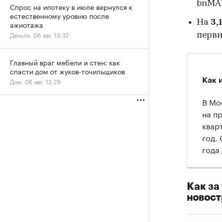
bnMAP
Спрос на ипотеку в июле вернулся к
естественному уровню после
На
3,
ажиотажа
Деньги, 06 авг, 13:32
перви
Главный враг мебели и стен: как
спасти дом от жуков-точильщиков
Как 
Дом, 06 авг, 13:29
В Мо
на п
квар
год. 
года 
Как за
новос