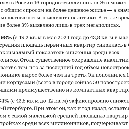
ся в России 16 городов-миллиоников. Это может
 с общим спросом на более дешевое жилье — а знач
омпактные лоты, поясняют аналитики. В то же вре
е более 3% выявлено лишь в трех мегаполисах.
,98%
(с 49,2 кв. м в мае 2024 года до 43,8 кв. м в ма
 средняя площадь первичных квартир снизилась в 
аксимальный показатель снижения среди всех
олисов. Столь существенное сокращение аналити
вают с тем, что за последний год объем новостроек
оннике вырос более чем на треть. Он пополнился 
00:00
/
00:00
и корпусами (всего в городе сейчас 50 новостроек
оящими преимущественно из компактных квартир
34%
(с 43,5 кв. м до 42 кв. м) зафиксировано сниже
-Петербурге. При этом он, как и год назад, остаетс
ом с самой маленькой средней площадью квартир
тройках среди всех миллионников, подчеркивают