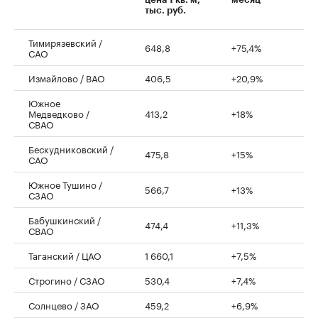
тыс. руб.
Тимирязевский /
648,8
+75,4%
САО
Измайлово / ВАО
406,5
+20,9%
Южное
Медведково /
413,2
+18%
СВАО
Бескудниковский /
475,8
+15%
САО
Южное Тушино /
566,7
+13%
СЗАО
Бабушкинский /
474,4
+11,3%
СВАО
Таганский / ЦАО
1 660,1
+7,5%
Строгино / СЗАО
530,4
+7,4%
Солнцево / ЗАО
459,2
+6,9%