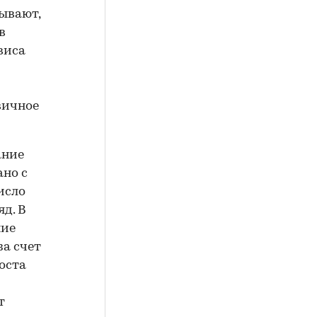
зывают,
в
виса
вичное
ание
ано с
исло
д. В
ние
а счет
оста
т