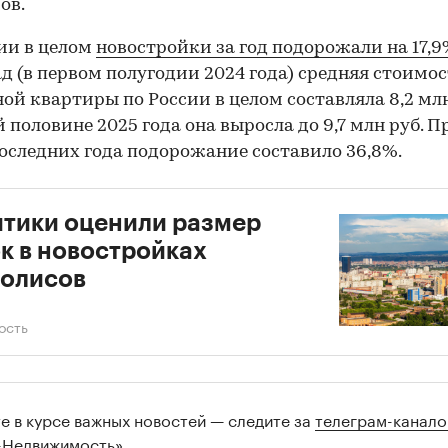
ов.
ии в целом
новостройки за год подорожали на 17,
ад (в первом полугодии 2024 года) средняя стоимос
ой квартиры по России в целом составляла 8,2 млн 
й половине 2025 года она выросла до 9,7 млн руб. П
последних года подорожание составило 36,8%.
тики оценили размер
к в новостройках
полисов
ость
те в курсе важных новостей — следите за
телеграм-канал
-Недвижимость»