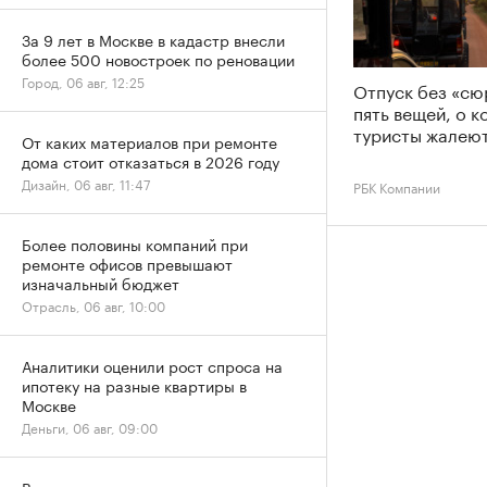
За 9 лет в Москве в кадастр внесли
более 500 новостроек по реновации
Город, 06 авг, 12:25
Отпуск без «сю
пять вещей, о 
туристы жалеют
От каких материалов при ремонте
дома стоит отказаться в 2026 году
Дизайн, 06 авг, 11:47
РБК Компании
Более половины компаний при
ремонте офисов превышают
изначальный бюджет
Отрасль, 06 авг, 10:00
Аналитики оценили рост спроса на
ипотеку на разные квартиры в
Москве
Деньги, 06 авг, 09:00