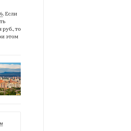
9%
. Если
ть
руб., то
ри этом
ом