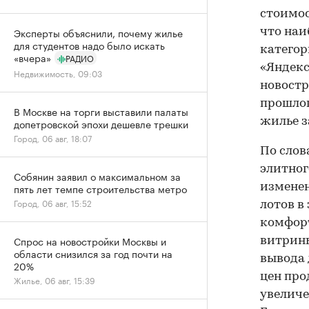
стоимос
Эксперты объяснили, почему жилье
что наи
для студентов надо было искать
категор
«вчера»
РАДИО
«Яндекс
Недвижимость, 09:03
новостр
прошлог
В Москве на торги выставили палаты
жилье з
допетровской эпохи дешевле трешки
Город, 06 авг, 18:07
По слов
элитног
Собянин заявил о максимальном за
изменен
пять лет темпе строительства метро
Город, 06 авг, 15:52
лотов в
комфор
Спрос на новостройки Москвы и
витрины
области снизился за год почти на
вывода 
20%
цен про
Жилье, 06 авг, 15:39
увеличе