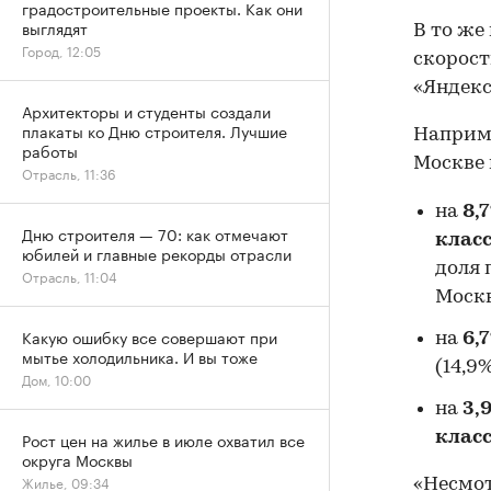
градостроительные проекты. Как они
выглядят
В то же
Город, 12:05
скорост
«Яндек
Архитекторы и студенты создали
плакаты ко Дню строителя. Лучшие
Наприме
работы
Москве 
Отрасль, 11:36
на
8,
Дню строителя — 70: как отмечают
клас
юбилей и главные рекорды отрасли
доля 
Отрасль, 11:04
Москв
Какую ошибку все совершают при
на
6,
мытье холодильника. И вы тоже
(14,9
Дом, 10:00
на
3,
клас
Рост цен на жилье в июле охватил все
округа Москвы
Жилье, 09:34
«Несмот