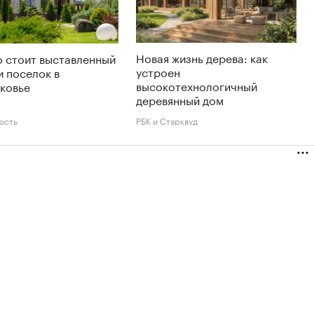
Новая жизнь дерева: как
 стоит выставленный
устроен
и поселок в
высокотехнологичный
ковье
деревянный дом
ость
РБК и Старквуд