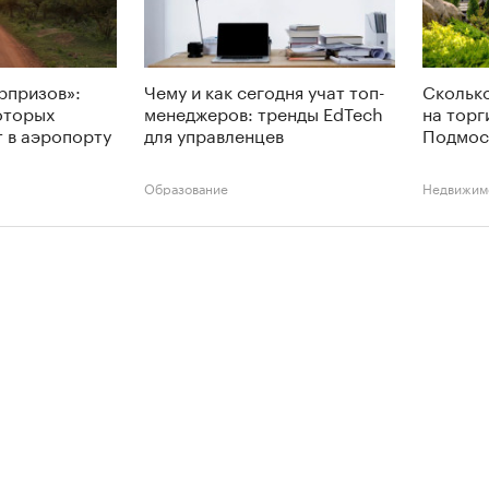
рпризов»:
Чему и как сегодня учат топ-
Сколько
которых
менеджеров: тренды EdTech
на торг
 в аэропорту
для управленцев
Подмос
Образование
Недвижим