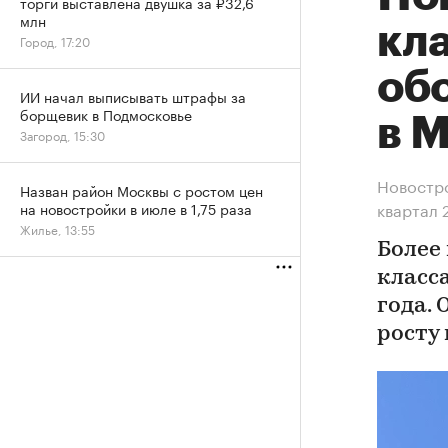
торги выставлена двушка за ₽32,6
млн
кла
Город, 17:20
об
ИИ начал выписывать штрафы за
борщевик в Подмосковье
в 
Загород, 15:30
Новостро
Назван район Москвы с ростом цен
квартал 
на новостройки в июле в 1,75 раза
Жилье, 13:55
Более
класс
года.
росту