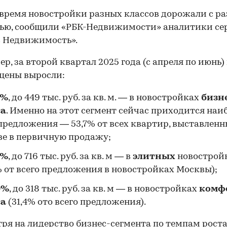
 время новостройки разных классов дорожали с р
ью, сообщили «РБК-Недвижимости» аналитики се
с Недвижимость».
р, за второй квартал 2025 года (с апреля по июнь) 
цены выросли:
7%
, до 449 тыс. руб. за кв. м. — в новостройках
бизн
са
. Именно на этот сегмент сейчас приходится на
предложения — 53,7% от всех квартир, выставленн
е в первичную продажу;
7%
, до 716 тыс. руб. за кв. м — в
элитных
новострой
% от всего предложения в новостройках Москвы);
9%
, до 318 тыс. руб. за кв. м — в новостройках
комф
са
(31,4% ото всего предложения).
ря на лидерство бизнес-сегмента по темпам рост