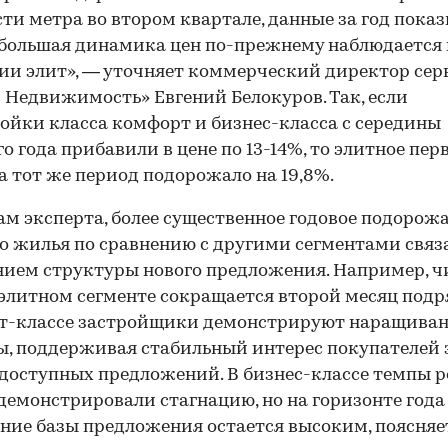
ти метра во втором квартале, данные за год пока
00:00
/
00:00
большая динамика цен по-прежнему наблюдается 
ии элит», — уточняет коммерческий директор сер
 Недвижимость» Евгений Белокуров. Так, если
ойки класса комфорт и бизнес-класса с середины
о года прибавили в цене по 13-14%, то элитное пер
а тот же период подорожало на 19,8%.
ам эксперта, более существенное годовое подорож
о жилья по сравнению с другими сегментами связ
ием структуры нового предложения. Например, ч
 элитном сегменте сокращается второй месяц подря
т-классе застройщики демонстрируют наращива
, поддерживая стабильный интерес покупателей з
доступных предложений. В бизнес-классе темпы р
демонстрировали стагнацию, но на горизонте года
ние базы предложения остается высоким, поясняе