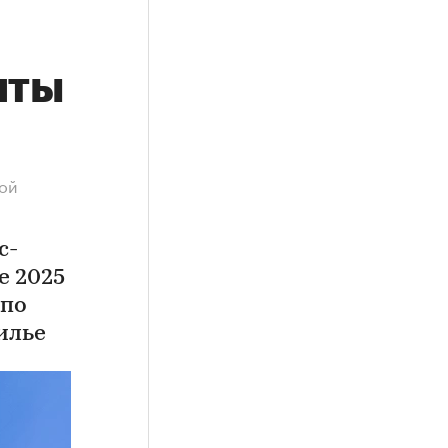
нты
ой
с-
е 2025
 по
илье