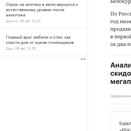
Белокур
Спрос на ипотеку в июле вернулся к
естественному уровню после
ажиотажа
По Росс
Деньги, 06 авг, 13:32
год наз
проданн
Главный враг мебели и стен: как
в перво
спасти дом от жуков-точильщиков
за два 
Дом, 06 авг, 13:29
Анали
скидо
мега
Недвижим
Будь
«РБК