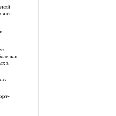
азной
рвиса
в
ес-
ибольшая
ых в
ках
орт-
а