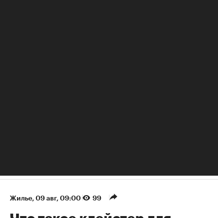
РБК Образование
Постоянные переработки рушат семьи: как занятому
человеку найти баланс
Жилье
⁠,
09 авг, 09:00
99