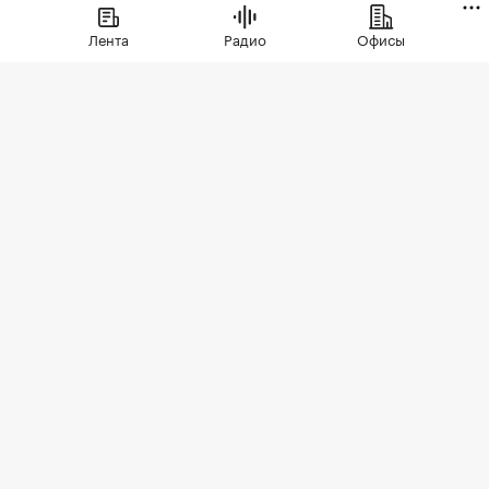
появлением в экспозиции нового
Лента
Радио
Офисы
проекта бизнес-класса
Фото: Elena Koromyslova / Shutterstock / FOTODOM
Тимирязевский район занял первое место в
рейтинге локаций Старой Москвы по темпам
роста цен на новостройки за месяц. В июле 2026