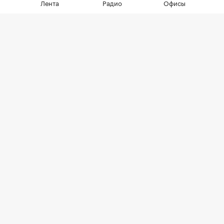
Лента
Радио
Офисы
сделок менее половины, а среди
четырехкомнатных квартир — лишь
около четверти
Фото: LudaZuy / Shutterstock / FOTODOM
По итогам первого полугодия 2026 года доля
ипотечных сделок в новостройках Москвы