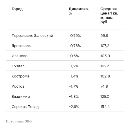
Город
Динамика,
Средняя
%
цена 1 кв.
м, тыс.
руб.
Переславль-Залесский
-0,79%
99,9
Ярославль
-0,76%
107,2
Иваново
-0,6%
105,9
Суздаль
+1,2%
116,2
Кострома
+1,4%
102,8
Ростов
+1,7%
74,8
Владимир
+1,8%
125,0
Сергиев Посад
+2,6%
154,4
Источник: SRG