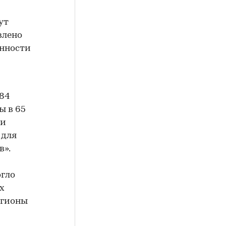
ут
влено
нности
84
ы в 65
ли
 для
в».
огло
х
егионы