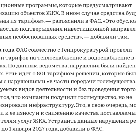
иционные программы, которые предусматривают
зацию объектов ЖКХ. В ином случае средства буд
ны из тарифов», — разъяснили в ФАС. «Это обусло
ностью подтверждения инвестиционной направле
ных необоснованных средств», — добавили там.
а года ФАС совместно с Генпрокуратурой провели
и тарифов на теплоснабжение и водоснабжение в 
ах. По данным ведомства, нарушения были найден
х. Речь идет о 801 тарифном решении, которые бы
 с нарушениями «в части передачи госимущества
уемых видов деятельности и без проведения торго
тся, что компании получили госимущество, но не
зировали инфраструктуру. Это, в свою очередь, м
и к ее износу и к снижению качества поставляемы
телям услуг ЖКХ. Устранить данные нарушения р
до 1 января 2027 года, добавили в ФАС.