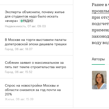
Ранее в
Эксперты объяснили, почему жилье
прошлы
для студентов надо было искать
при отс
«вчера»
РАДИО
подсче
Недвижимость, 07 авг, 09:03
примен
законод
В Москве на торги выставили палаты
воду во
допетровской эпохи дешевле трешки
Город, 06 авг, 18:07
Авторы
Собянин заявил о максимальном за
пять лет темпе строительства метро
Город, 06 авг, 15:52
Спрос на новостройки Москвы и
области снизился за год почти на
20%
Жилье, 06 авг, 15:39