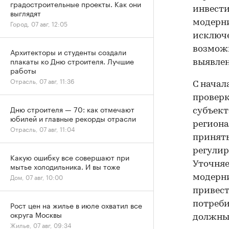
градостроительные проекты. Как они
инвест
выглядят
модерни
Город, 07 авг, 12:05
исключе
возмож
Архитекторы и студенты создали
плакаты ко Дню строителя. Лучшие
выявлен
работы
Отрасль, 07 авг, 11:36
С начал
проверк
Дню строителя — 70: как отмечают
субъект
юбилей и главные рекорды отрасли
региона
Отрасль, 07 авг, 11:04
приняты
регулир
Какую ошибку все совершают при
Уточняе
мытье холодильника. И вы тоже
Дом, 07 авг, 10:00
модерни
привест
потреби
Рост цен на жилье в июле охватил все
округа Москвы
должны 
Жилье, 07 авг, 09:34