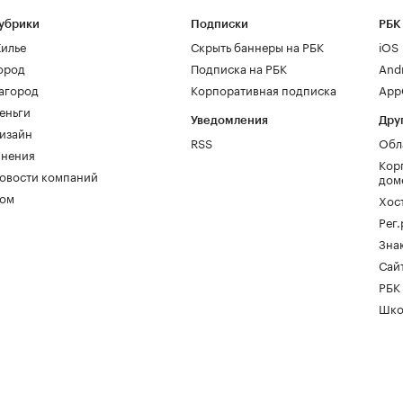
убрики
Подписки
РБК
илье
Скрыть баннеры на РБК
iOS
ород
Подписка на РБК
And
агород
Корпоративная подписка
AppG
еньги
Уведомления
Дру
изайн
RSS
Обл
нения
Кор
овости компаний
дом
ом
Хос
Рег
Зна
Сайт
РБК
Шко