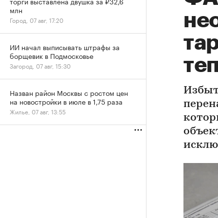
торги выставлена двушка за ₽32,6
млн
не
Город, 07 авг, 17:20
та
ИИ начал выписывать штрафы за
борщевик в Подмосковье
те
Загород, 07 авг, 15:30
Избыт
Назван район Москвы с ростом цен
на новостройки в июле в 1,75 раза
перен
Жилье, 07 авг, 13:55
котор
объек
исклю