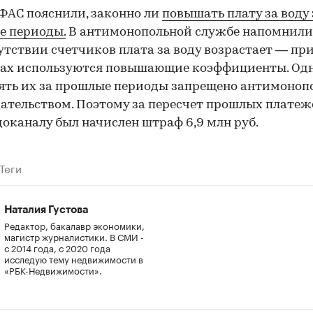
 ФАС пояснили, законно ли
повышать плату за воду 
е периоды.
В антимонопольной службе напомнили,
утствии счетчиков плата за воду возрастает — пр
тах используются повышающие коэффициенты. Од
ять их за прошлые периоды запрещено антимоно
ательством. Поэтому за пересчет прошлых платеж
доканалу был начислен штраф 6,9 млн руб.
Теги
Наталия Густова
Редактор, бакалавр экономики,
магистр журналистики. В СМИ -
с 2014 года, с 2020 года
исследую тему недвижимости в
«РБК-Недвижимости».