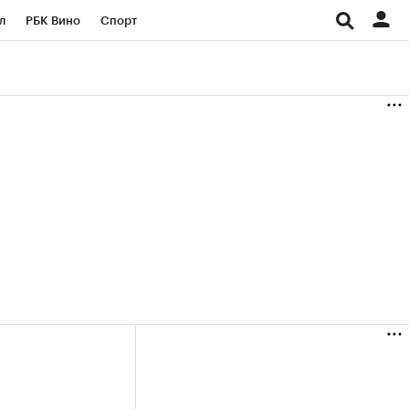
л
РБК Вино
Спорт
род
Стиль
Крипто
б
Конференции СПб
ичной валюты