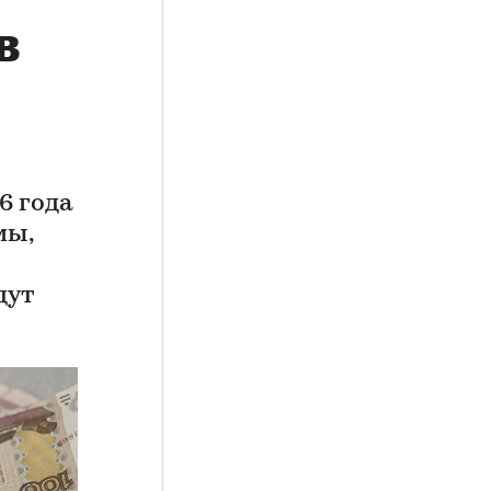
в
6 года
мы,
дут