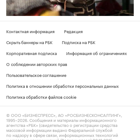
Контактная информация
Редакция
Скрыть баннеры на РБК
Подписка на РБК
Корпоративная подписка
Информация об ограничениях
О соблюдении авторских прав
Пользовательское соглашение
Политика в отношении обработки персональных данных
Политика обработки файлов cookie
© ООО «БИЗНЕСПРЕСС», АО «РОСБИЗНЕСКОНСАЛТИНГ»,
1995–2026
. Сообщения и материалы информационного
агентства «РБК» (свидетельство о регистрации средства
массовой информации выдано Федеральной службой
по надзору в сфере связи, информационных технологий
и массовых коммуникаций (Роскомнадзор) 09.12.2015