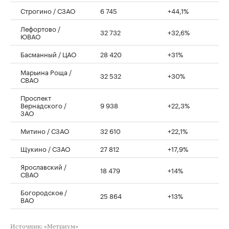
Строгино / СЗАО
6 745
+44,1%
Лефортово /
32 732
+32,6%
ЮВАО
Басманный / ЦАО
28 420
+31%
Марьина Роща /
32 532
+30%
СВАО
Проспект
Вернадского /
9 938
+22,3%
ЗАО
Митино / СЗАО
32 610
+22,1%
Щукино / СЗАО
27 812
+17,9%
Ярославский /
18 479
+14%
СВАО
Богородское /
25 864
+13%
ВАО
Источник: «Метриум»