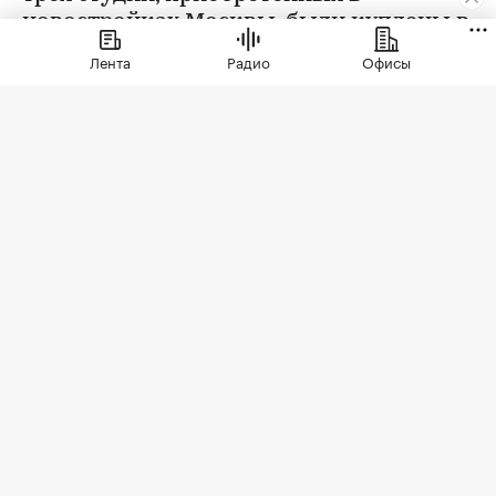
новостройках Москвы, были куплены в
ипотеку. В сегменте трешек ипотечных
Лента
Радио
Офисы
сделок менее половины, а среди
четырехкомнатных квартир — лишь
около четверти
Фото: LudaZuy / Shutterstock / FOTODOM