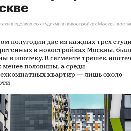
скве
теки в сделках со студиями в новостройках Москвы дости
вом полугодии две из каждых трех студи
ретенных в новостройках Москвы, был
ны в ипотеку. В сегменте трешек ипоте
к менее половины, а среди
ехкомнатных квартир — лишь около
рти