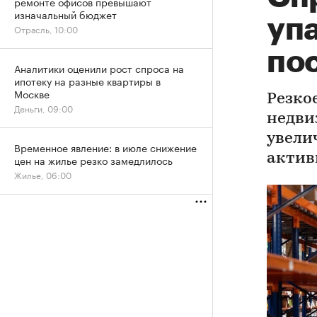
ремонте офисов превышают
изначальный бюджет
уп
Отрасль, 10:00
по
Аналитики оценили рост спроса на
ипотеку на разные квартиры в
Москве
Резко
Деньги, 09:00
недви
увели
Временное явление: в июле снижение
актив
цен на жилье резко замедлилось
Жилье, 06:00