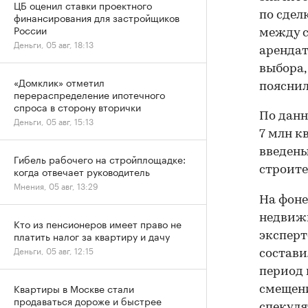
ЦБ оценил ставки проектного
по сдел
финансирования для застройщиков
России
между с
Деньги, 05 авг, 18:13
арендат
выбора,
«Домклик» отметил
пояснил
перераспределение ипотечного
спроса в сторону вторички
По данн
Деньги, 05 авг, 15:13
7 млн к
введены
Гибель рабочего на стройплощадке:
строите
когда отвечает руководитель
Мнения, 05 авг, 13:29
На фоне
недвижи
Кто из пенсионеров имеет право не
платить налог за квартиру и дачу
эксперт
Деньги, 05 авг, 12:15
составил
период 
Квартиры в Москве стали
смещени
продаваться дороже и быстрее
спекуля