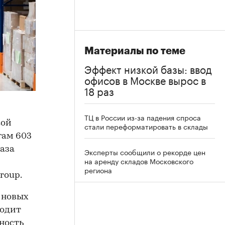
Материалы по теме
Эффект низкой базы: ввод
офисов в Москве вырос в
18 раз
ТЦ в России из-за падения спроса
кой
стали переформатировать в склады
гам 603
раза
Эксперты сообщили о рекорде цен
на аренду складов Московского
региона
roup.
 новых
ходит
ность