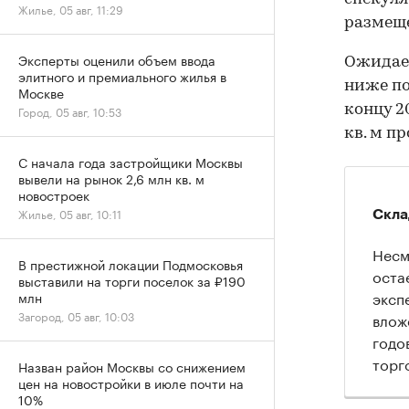
Жилье, 05 авг, 11:29
размеще
Эксперты оценили объем ввода
Ожидает
элитного и премиального жилья в
ниже по
Москве
концу 2
Город, 05 авг, 10:53
кв. м пр
С начала года застройщики Москвы
вывели на рынок 2,6 млн кв. м
новостроек
Жилье, 05 авг, 10:11
Скла
Несм
В престижной локации Подмосковья
оста
выставили на торги поселок за ₽190
эксп
млн
Загород, 05 авг, 10:03
влож
годо
торг
Назван район Москвы со снижением
цен на новостройки в июле почти на
10%