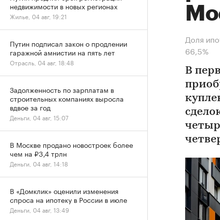
недвижимости в новых регионах
Мо
Жилье, 04 авг, 19:21
Доля ипо
Путин подписал закон о продлении
66,5%
гаражной амнистии на пять лет
Отрасль, 04 авг, 18:48
В пер
приоб
Задолженность по зарплатам в
строительных компаниях выросла
купле
вдвое за год
сдело
Деньги, 04 авг, 15:07
четыр
четве
В Москве продано новостроек более
чем на ₽3,4 трлн
Деньги, 04 авг, 14:18
В «Домклик» оценили изменения
спроса на ипотеку в России в июле
Деньги, 04 авг, 13:49