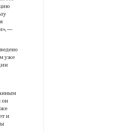
нцию
ьзу
я
и», —
введено
 м уже
дии
данным
 он
 же
ет и
ды