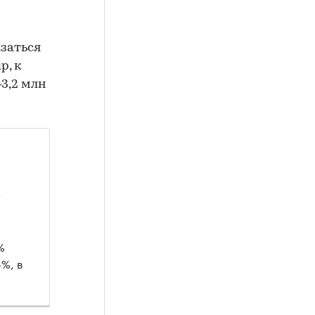
азаться
p, к
3,2 млн
т
%
%, в