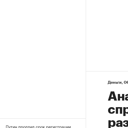
Деньги
⁠,
06
Ан
спр
ра
Путин продлил срок регистрации