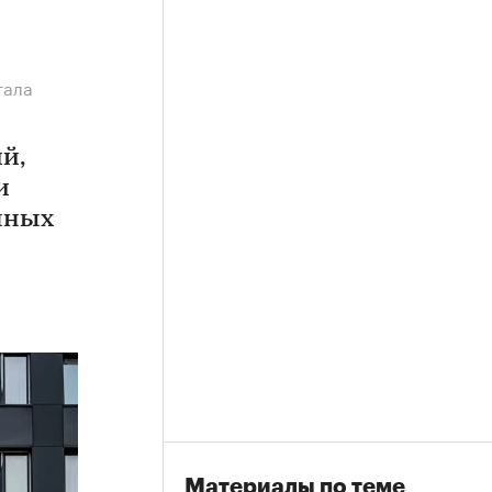
гала
й,
и
чных
Материалы по теме