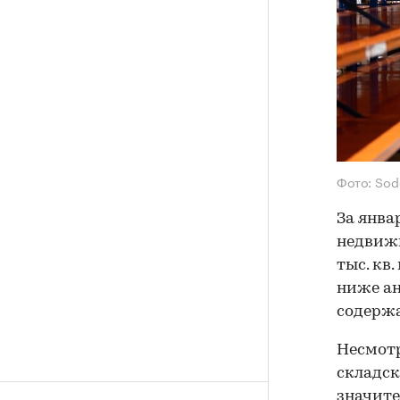
Фото: Sod
За янва
недвижи
тыс. кв.
ниже ан
содержа
Несмотр
складск
значите