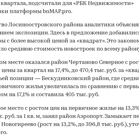
 квартала, подсчитали для «РБК Недвижимости»
ки платформы bnMAP.pro.
во Лосиноостровского района аналитики объясн
нием экспозиции. Здесь в предложение добавилис
ы с более высокой ценой за «квадрат». Это законо
ло среднюю стоимость новостроек по всему район
ом месте оказался район Чертаново Северное с ро
цены за квартал на 17,4%, до 470,4 тыс. руб. за «ква
ьей позиции — Бескудниковский район, где средня
ервичного жилья увеличилась по сравнению с перв
ом на 17,1% и составила 405 тыс. руб.
ое место с ростом цен на первичное жилье на 13,3%
с. руб. за 1 кв. м, занял район Аэропорт. Замыкает 
Новогиреево (рост на 13,2%, до 396,8 тыс. руб.), ут
ro.