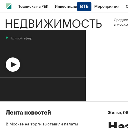
Подписка на РБК
Инвестиции
Мероприятия
О
НЕДВИЖИМОСТЬ
Средняя
Школа управления РБК
РБК Образование
РБК Курсы
в моско
РБК Бизнес-среда
Дискуссионный клуб
Исследования
Прямой эфир
Спецпроекты
Проверка контрагентов
Политика
Эк
Лента новостей
Жилье
⁠,
06
В Москве на торги выставили палаты
На