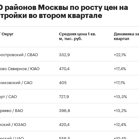
0 районов Москвы по росту цен на
тройки во втором квартале
/ Округ
Средняя цена 1 кв.
Динамика з
м, тыс. руб.
квартал
островский / СВАО
332,9
+22,1%
ово Северное / ЮАО
470,4
+17,4%
никовский / САО
405
+17,1%
рт / САО
727,9
+13,3%
реево / ВАО
396,8
+13,2%
нский / ЮЗАО
420,4
+12,4%
нский / ЦАО
556,5
+10,4%