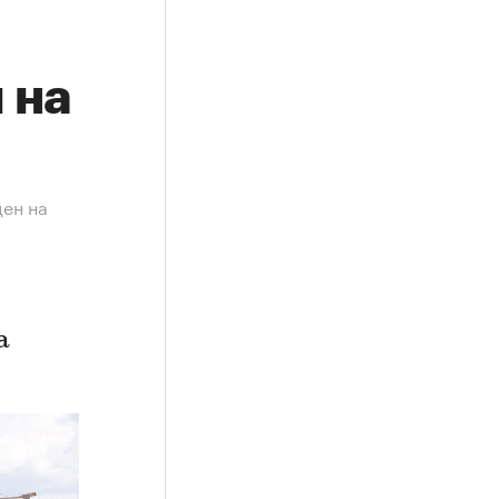
 на
цен на
а