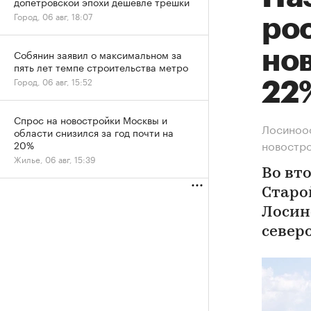
допетровской эпохи дешевле трешки
Город, 06 авг, 18:07
рос
нов
Собянин заявил о максимальном за
пять лет темпе строительства метро
Город, 06 авг, 15:52
22
Спрос на новостройки Москвы и
Лосиноос
области снизился за год почти на
новостр
20%
Жилье, 06 авг, 15:39
Во вт
Старо
Лосин
север