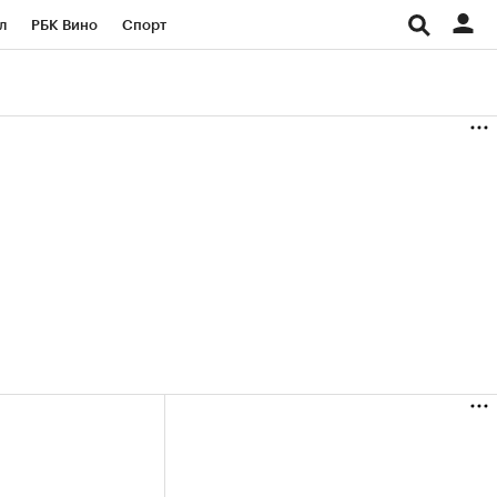
л
РБК Вино
Спорт
род
Стиль
Крипто
б
Конференции СПб
ичной валюты