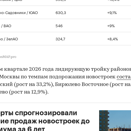
но-Садовники / ЮАО
630,3
+9,1%
 / ВАО
546
+9%
о / ЗелАО
324,7
+8,4%
bnMAP.pro
м квартале 2026 года лидирующую тройку районо
 Москвы по темпам подорожания новостроек
сост
ский (рост на 33,2%), Бирюлево Восточное (рост на
во (рост на 12,9%).
рты спрогнозировали
ие продаж новостроек до
ума за 6 лет