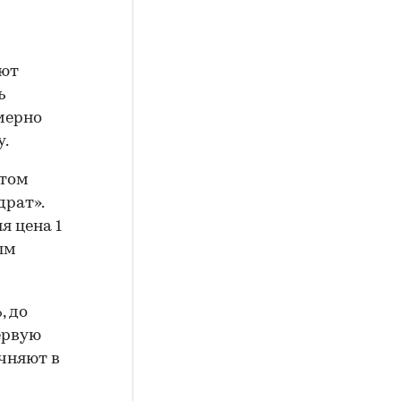
яют
ь
мерно
у.
стом
драт».
я цена 1
ым
, до
первую
очняют в