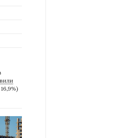
в
авили
 16,9%)