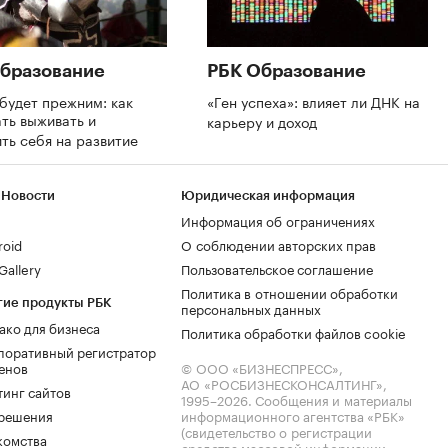
бразование
РБК Образование
будет прежним: как
«Ген успеха»: влияет ли ДНК на
ть выживать и
карьеру и доход
ть себя на развитие
 Новости
Юридическая информация
Информация об ограничениях
roid
О соблюдении авторских прав
allery
Пользовательское соглашение
Политика в отношении обработки
гие продукты РБК
персональных данных
ако для бизнеса
Политика обработки файлов cookie
поративный регистратор
енов
© ООО «БИЗНЕСПРЕСС»,
АО «РОСБИЗНЕСКОНСАЛТИНГ»,
тинг сайтов
1995–2026
. Сообщения и материалы
.решения
информационного агентства «РБК»
(свидетельство о регистрации
комства
средства массовой информации