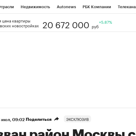
трасли
Недвижимость
Autonews
РБК Компании
Телекана
20 672 000
 цена квартиры
РБК Life
Тренды
Визионеры
Национальные проекты
+5.87%
Го
вских новостройках
руб
Кредитные рейтинги
Франшизы
Газета
Спецпроекты СП
ономика
Бизнес
Технологии и медиа
Финансы
Рынок нал
ЭКСКЛЮЗИВ
Поделиться
 июл, 09:02
зван район Москвы с