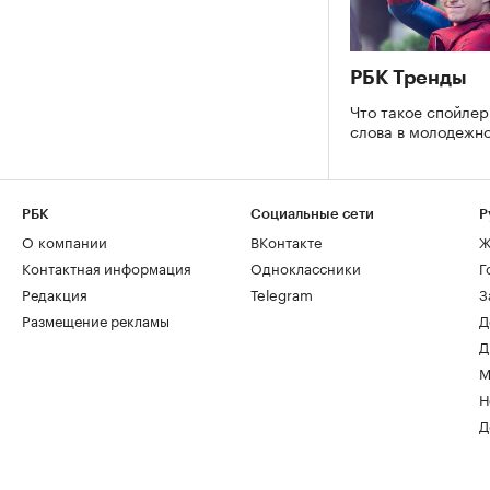
РБК Тренды
Что такое спойлер
слова в молодежн
РБК
Социальные сети
Р
О компании
ВКонтакте
Ж
Контактная информация
Одноклассники
Г
Редакция
Telegram
З
Размещение рекламы
Д
Д
М
Н
Д