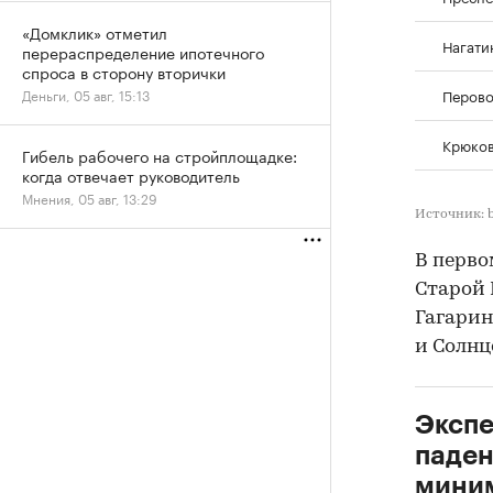
«Домклик» отметил
Нагати
перераспределение ипотечного
спроса в сторону вторички
Перово
Деньги, 05 авг, 15:13
Крюков
Гибель рабочего на стройплощадке:
когда отвечает руководитель
Мнения, 05 авг, 13:29
Источник: 
В перво
Старой
Гагарин
и Солнце
Экспе
паден
миним