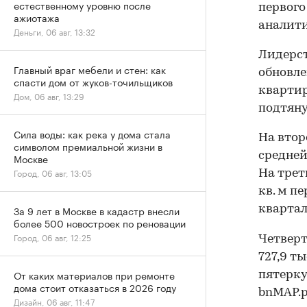
естественному уровню после
первого
ажиотажа
аналити
Деньги, 06 авг, 13:32
Лидерст
Главный враг мебели и стен: как
обновле
спасти дом от жуков-точильщиков
квартир
Дом, 06 авг, 13:29
подтяну
Сила воды: как река у дома стала
На втор
символом премиальной жизни в
средней 
Москве
Город, 06 авг, 13:05
На трет
кв. м п
квартал
За 9 лет в Москве в кадастр внесли
более 500 новостроек по реновации
Город, 06 авг, 12:25
Четверт
727,9 ты
От каких материалов при ремонте
пятерку 
дома стоит отказаться в 2026 году
bnMAP.p
Дизайн, 06 авг, 11:47