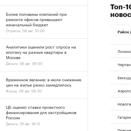
Топ-1
Более половины компаний при
новос
ремонте офисов превышают
изначальный бюджет
Отрасль, 06 авг, 10:00
Район 
Аналитики оценили рост спроса на
Лосино
ипотеку на разные квартиры в
Москве
Деньги, 06 авг, 09:00
Чертан
Бескуд
Временное явление: в июле снижение
цен на жилье резко замедлилось
Аэропо
Жилье, 06 авг, 06:00
Новоги
ЦБ оценил ставки проектного
финансирования для застройщиков
Гагари
России
Деньги, 05 авг, 18:13
Пресне