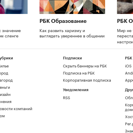
РБК Образование
РБК О
: значение
Как развить харизму и
Мир не 
ом сленге
выглядеть увереннее в общении
переста
настрои
убрики
Подписки
РБК
илье
Скрыть баннеры на РБК
iOS
ород
Подписка на РБК
And
агород
Корпоративная подписка
AppG
еньги
Уведомления
Дру
изайн
RSS
Обл
нения
Кор
овости компаний
дом
ом
Хос
Рег
Зна