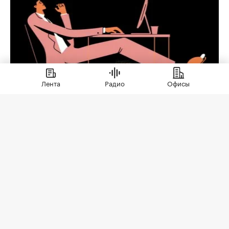
Лента
Радио
Офисы
По вашему запросу ничего
не найдено, вы можете изменить
указанные параметры