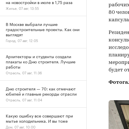
на новостройки в июле в 1,75 раза
рабочих
Жилье, 07 авг, 13:55
80 чело
капсула
В Москве выбрали лучшие
градостроительные проекты. Как они
Резиден
выглядят
консуль
Город, 07 авг, 12:05
исследо
планиру
Архитекторы и студенты создали
плакаты ко Дню строителя. Лучшие
меропри
работы
будет о
Отрасль, 07 авг, 11:36
Фотога
Дню строителя — 70: как отмечают
юбилей и главные рекорды отрасли
Отрасль, 07 авг, 11:04
Какую ошибку все совершают при
мытье холодильника. И вы тоже
Дом, 07 авг, 10:00