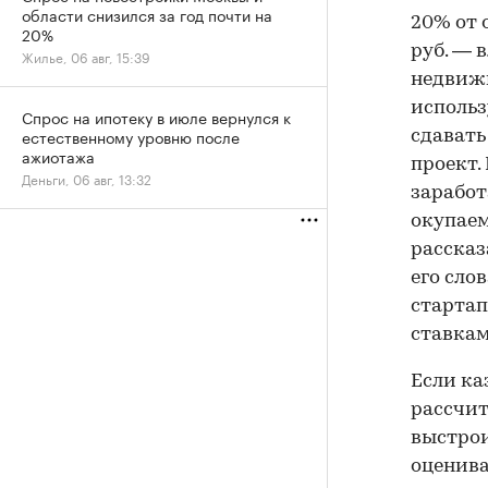
области снизился за год почти на
20% от 
20%
руб. — 
Жилье, 06 авг, 15:39
недвижи
использ
Спрос на ипотеку в июле вернулся к
естественному уровню после
сдавать
ажиотажа
проект.
Деньги, 06 авг, 13:32
заработ
окупаем
рассказ
его сло
стартап
ставкам
Если ка
рассчит
выстрои
оценива