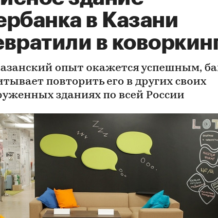
ербанка в Казани
евратили в коворкин
казанский опыт окажется успешным, б
итывает повторить его в других своих
руженных зданиях по всей России