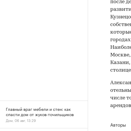
после д
развити
Кузнецо
собстве
которые
городах
Наиболе
Москве,
Казани,
столице
Алексан
отельны
числе т
арендов
Главный враг мебели и стен: как
спасти дом от жуков-точильщиков
Дом, 06 авг, 13:29
Авторы