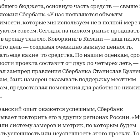
общего бюджета, основную часть средств — свыше
вложил Сбербанк. «У нас появляются объекты
мости, которые мы используем не в полной мере 
уются совсем. Сегодня на низком рынке продавать
 в аренду тяжело. Коворкинг в Казани — наш пило
 Его цель — создавая очевидно важную ценность,
ать еще какие-то средства. По нашим оценкам, ср
ости проекта составит от двух до четырех лет», —
ал зампред правления Сбербанка Станислав Кузнец
вам, банк намерен оказывать поддержку местным
ам, предоставляя помещения для работы по низк
.
занский опыт окажется успешным, Сбербанк
ывает повторить его в других регионах России. «
ли систему замеров и метрик, по которым будем
ть успешность или неуспешность этого проекта. Т