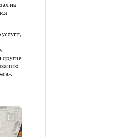
зал на
умя
услуги,
а
и другие
низацию
еса».