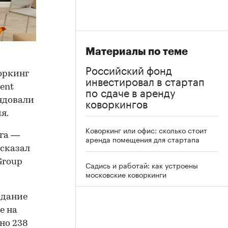
Материалы по теме
Российский фонд
оркинг
инвестировал в стартап
ent
по сдаче в аренду
коворкингов
ендовали
я.
Коворкинг или офис: сколько стоит
га —
аренда помещения для стартапа
сказал
Group
Садись и работай: как устроены
московские коворкинги
здание
е на
но 238