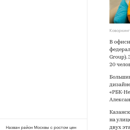
Коворкинг
В офисн
федерал
Group).
20 чело
Большин
дизайне
«РБК-Не
Алексан
Казанск
на улиц
Назван район Москвы с ростом цен
двух эт