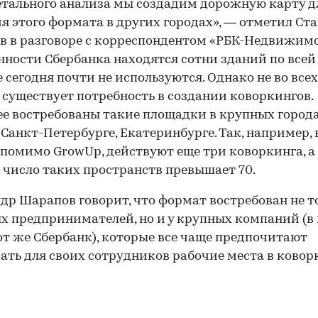
етального анализа мы создадим дорожную карту д
я этого формата в других городах», — отметил Ст
в в разговоре с корреспондентом «РБК-Недвижимо
нности Сбербанка находятся сотни зданий по всей 
 сегодня почти не используются. Однако не во всех
 существует потребность в создании коворкингов.
е востребованы такие площадки в крупных город
 Санкт-Петербурге, Екатеринбурге. Так, например, 
 помимо GrowUp, действуют еще три коворкинга, а
 число таких пространств превышает 70.
др Шарапов говорит, что формат востребован не т
х предпринимателей, но и у крупных компаний (в
от же Сбербанк), которые все чаще предпочитают
ать для своих сотрудников рабочие места в ковор