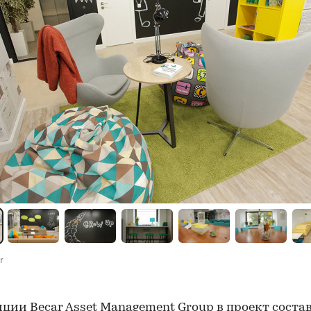
r
ции Becar Asset Management Group в проект соста