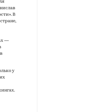
ля
анислав
сти». В
стране,
ах —
в
 в
олько у
 их
кингах.