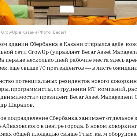
 GrowUp в Казани
(Фото: Becar)
ом здании Сбербанка в Казани открылся agile-ков
ьной сети GrowUp (управляет Becar Asset Managem
 За первые несколько дней рабочие места здесь ар
век, еще свыше 70 претендентов — в листе ожидани
ство потенциальных резидентов нового коворкин
ры, программисты, сотрудники ИТ-компаний, рас
движимости» президент Becar Asset Management 
др Шарапов.
ое подразделение Сбербанка занимает отдельное 
е Айвазовского в центре города. В новом коворкинг
ажах общей площадью свыше 1 тыс. кв. м оборудова