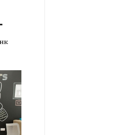
г
анк