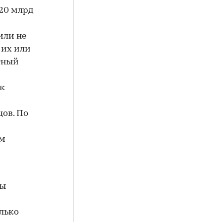
 20 млрд
или не
 их или
тный
ок
ов. По
им
Мы
олько