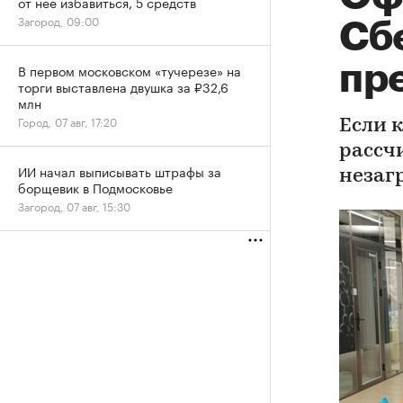
от нее избавиться, 5 средств
Загород, 09:00
Сб
пр
В первом московском «тучерезе» на
торги выставлена двушка за ₽32,6
млн
Город, 07 авг, 17:20
Если 
рассч
ИИ начал выписывать штрафы за
незаг
борщевик в Подмосковье
Загород, 07 авг, 15:30