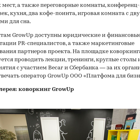
 мест, а также переговорные комнаты, конференц-
век, кухня, два кофе-поинта, игровая комната с дв
ми для сна.
там GrowUp доступны юридические и финансовые 
тации PR-специалистов, а также маркетинговые
вания партнеров проекта. На площадке коворкинг
ется проводить лекции, тренинги, круглые столы 
ятия с участием Becar и Сбербанка — за их орга
твечать оператор GrowUp ООО «Платфома для бизн
лерея: коворкинг GrowUp
00:00
/
00:00