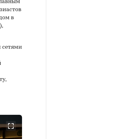
Главным
узиастов
дом в
,
 сетями
й
ту,