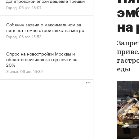
допетровской эпохи дешевле трешки
Город, 06 авг, 18:07
эмб
на
Собянин заявил о максимальном за
пять лет темпе строительства метро
Город, 06 авг, 15:52
Запре
приве
Спрос на новостройки Москвы и
области снизился за год почти на
гастр
20%
еды
Жилье, 06 авг, 15:39