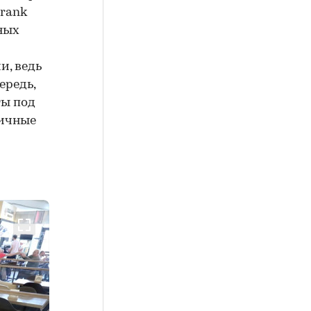
rank
ных
и, ведь
ередь,
ты под
ничные