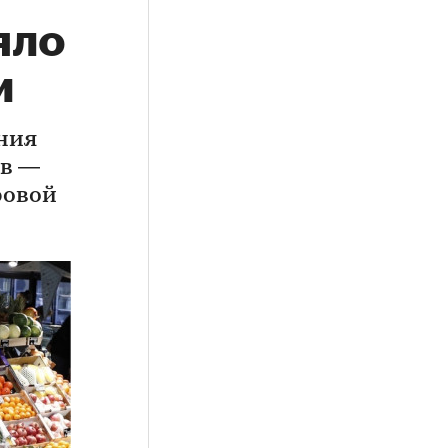
яло
и
ния
ов —
ровой