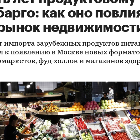
арго: как оно повли
 рынок недвижимост
т импорта зарубежных продуктов пита
л к появлению в Москве новых формат
омаркетов, фуд-холлов и магазинов здо