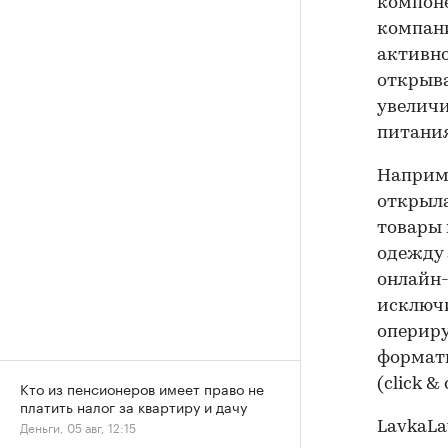
компоне
компани
активно
открыва
увеличи
питания
Наприме
открыла
товары 
одежду
онлайн-
исключи
опериру
форматы
(click &
Кто из пенсионеров имеет право не
платить налог за квартиру и дачу
Деньги, 05 авг, 12:15
LavkaLa