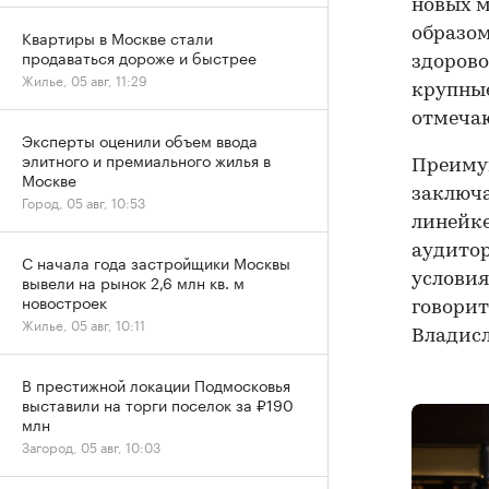
новых м
образом
Квартиры в Москве стали
продаваться дороже и быстрее
здорово
Жилье, 05 авг, 11:29
крупные
отмечают
Эксперты оценили объем ввода
элитного и премиального жилья в
Преиму
Москве
заключа
Город, 05 авг, 10:53
линейке
аудитор
С начала года застройщики Москвы
условия
вывели на рынок 2,6 млн кв. м
новостроек
говорит
Жилье, 05 авг, 10:11
Владисл
В престижной локации Подмосковья
выставили на торги поселок за ₽190
млн
Загород, 05 авг, 10:03