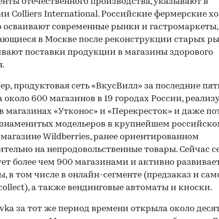
нты отечественного производства, указывают в
и Colliers International. Российские фермерские х
 осваивают современные рынки и гастромаркеты,
ющиеся в Москве после реконструкции старых ры
вают поставки продукции в магазины здорового
.
р, продуктовая сеть «ВкусВилл» за последние пят
 около 600 магазинов в 19 городах России, реализ
в магазинах «Утконос» и «Перекресток» и даже по
 знаменитых модельеров в крупнейшем российско
магазине Wildberries, ранее ориентированном
тельно на непродовольственные товары. Сейчас с
ет более чем 900 магазинами и активно развивае
, в том числе в онлайн-сегменте (предзаказ и са
 collect), а также вендинговые автоматы и киоски.
vka за тот же период времени открыла около деся