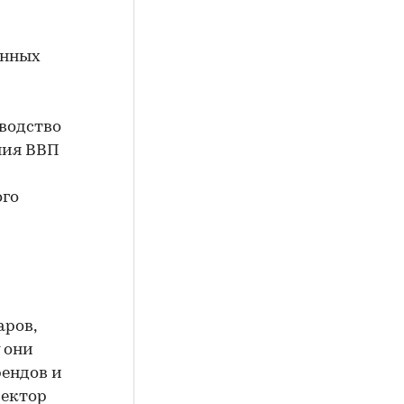
енных
водство
ния ВВП
ого
аров,
 они
рендов и
ректор