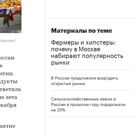
Материалы по теме
еодакян/
Фермеры и хипстеры:
почему в Москве
набирают популярность
России
рынки
е
егии.
В России предложили возродить
одукты
открытые рынки
ответила
е лета
Сельскохозяйственные земли в
России в прошлом году подорожали
екабря
на 25%
звитие