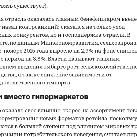
вязь существует).
я отрасль оказалась главным бенефициаром введ
т назад контрсанкций: сказался не только уход
ных конкурентов, но и господдержка отрасли. В
ате, по данным Минэкономразвития, сельхозпроиз
е-ноябре 2015 года
выросло
на 2,9% на фоне сниже
же период на 3,8%. Власти называют главным
твием введения эмбарго рост сельскохозяйственн
дства, а также снижение зависимости от
довольственного импорта.
 вместо гипермаркетов
 оказало свое влияние, скорее, на ассортимент тов
формирование новых форматов ретейла, поскольку
ются в большей степени под влиянием мировых т
рмации потребительского поведения, считает ди