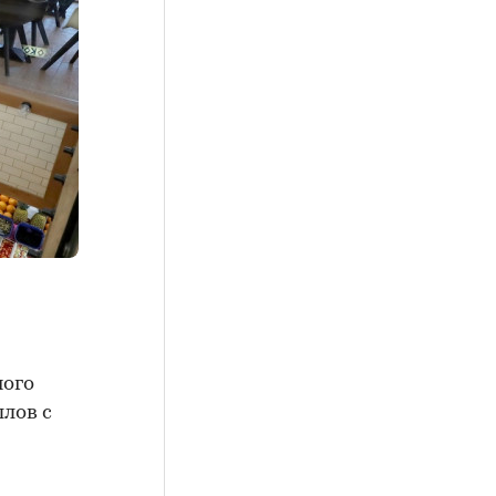
ного
ллов с