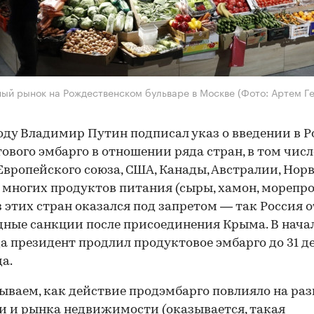
ый рынок на Рождественском бульваре в Москве
(Фото: Артем Г
году Владимир Путин подписал указ о введении в 
ового эмбарго в отношении ряда стран, в том числ
Европейского союза, США, Канады, Австралии, Норв
многих продуктов питания (сыры, хамон, морепр
из этих стран оказался под запретом — так Россия 
дные санкции после присоединения Крыма. В начал
да президент продлил продуктовое эмбарго до 31 д
да.
ываем, как действие продэмбарго повлияло на ра
и и рынка недвижимости (оказывается, такая