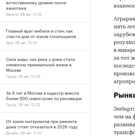
естественному уровню после
взаимос
ажиотажа
Деньги, 06 авг, 13:32
Аграрна
пять ле
Главный враг мебели и стен: как
зарубеж
спасти дом от жуков-точильщиков
Дом, 06 авг, 13:29
результ
в январ
за тот 
Сила воды: как река у дома стала
символом премиальной жизни в
последс
Москве
произво
Город, 06 авг, 13:05
агропро
За 9 лет в Москве в кадастр внесли
Рынки
более 500 новостроек по реновации
Город, 06 авг, 12:25
Эмбарго
чем на 
От каких материалов при ремонте
развива
дома стоит отказаться в 2026 году
Дизайн, 06 авг, 11:47
трансфо