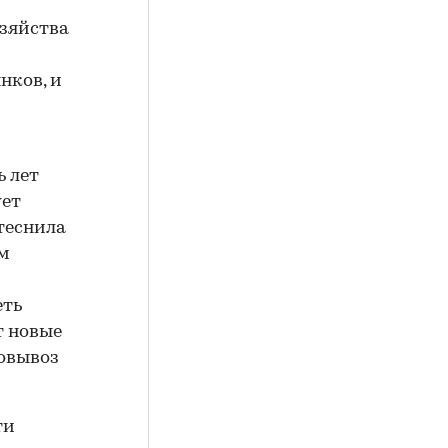
озяйства
нков, и
ь лет
ует
теснила
м
еть
т новые
мовывоз
ти