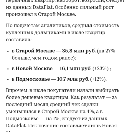
первичных квартир, наоборот, возросли, следует
из данных DataFlat. Особенно сильный рост
произошел в Старой Москве.
По подсчетам аналитиков, средняя стоимость
купленных дольщиками в июле квартир
составила:
в
Старой Москве
—
35,8 млн руб.
(на 27%
больше, чем годом ранее);
в
Новой Москве
—
16,1 млн руб
. (+23%)
;
в
Подмосковье
—
10,7 млн руб
. (+12%)
.
Впрочем, в июле покупатели начали выбирать
более дешевые квартиры. Как результат — за
последний месяц средний чек сделки
уменьшился в Старой Москве на 4%, а в
Подмосковье — на 1%, следует из данных
DataFlat. Исключение составляет лишь Новая