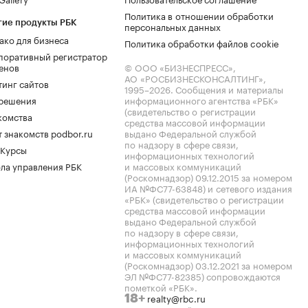
Политика в отношении обработки
гие продукты РБК
персональных данных
ако для бизнеса
Политика обработки файлов cookie
поративный регистратор
енов
© ООО «БИЗНЕСПРЕСС»,
АО «РОСБИЗНЕСКОНСАЛТИНГ»,
тинг сайтов
1995–2026
. Сообщения и материалы
.решения
информационного агентства «РБК»
(свидетельство о регистрации
комства
средства массовой информации
 знакомств podbor.ru
выдано Федеральной службой
по надзору в сфере связи,
 Курсы
информационных технологий
ла управления РБК
и массовых коммуникаций
(Роскомнадзор) 09.12.2015 за номером
ИА №ФС77-63848) и сетевого издания
«РБК» (свидетельство о регистрации
средства массовой информации
выдано Федеральной службой
по надзору в сфере связи,
информационных технологий
и массовых коммуникаций
(Роскомнадзор) 03.12.2021 за номером
ЭЛ №ФС77-82385) сопровождаются
пометкой «РБК».
realty@rbc.ru
18+