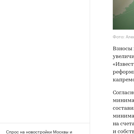
Фото: Але
Взносы 
увеличи
«Извест
реформ
капремо
Согласн
минимал
составил
минимал
на счет
Спрос на новостройки Москвы и
и собст