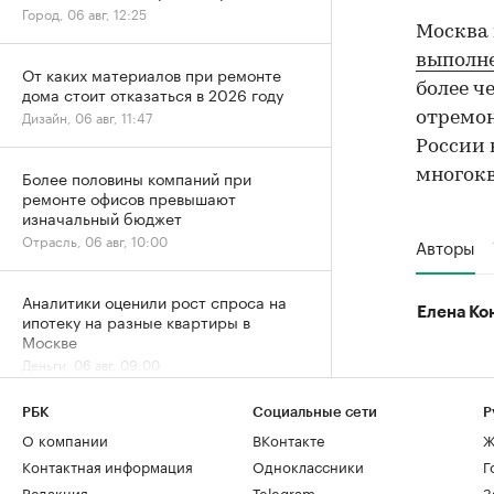
Город, 06 авг, 12:25
Москва 
выполн
От каких материалов при ремонте
более ч
дома стоит отказаться в 2026 году
Дизайн, 06 авг, 11:47
отремон
России 
многокв
Более половины компаний при
ремонте офисов превышают
изначальный бюджет
Отрасль, 06 авг, 10:00
Авторы
Аналитики оценили рост спроса на
Елена Ко
ипотеку на разные квартиры в
Москве
Деньги, 06 авг, 09:00
РБК
Социальные сети
Р
Временное явление: в июле снижение
О компании
ВКонтакте
Ж
цен на жилье резко замедлилось
Контактная информация
Одноклассники
Г
Жилье, 06 авг, 06:00
Редакция
Telegram
З