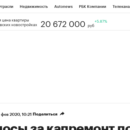
трасли
Недвижимость
Autonews
РБК Компании
Телекана
20 672 000
 цена квартиры
РБК Life
Тренды
Визионеры
Национальные проекты
+5.87%
Го
вских новостройках
руб
Кредитные рейтинги
Франшизы
Газета
Спецпроекты СП
ономика
Бизнес
Технологии и медиа
Финансы
Рынок нал
Поделиться
 фев 2020, 10:21
носы за капремонт п