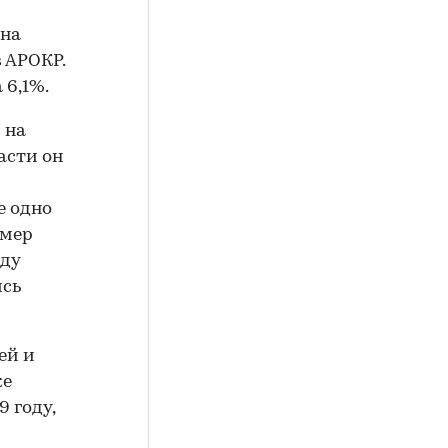
 на
в АРОКР.
 6,1%.
 на
асти он
е одно
змер
оду
ись
ей и
же
 году,