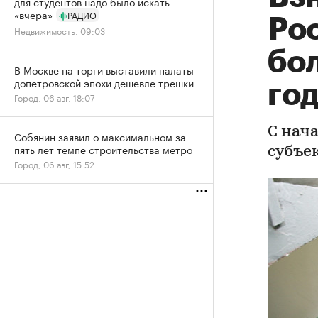
для студентов надо было искать
«вчера»
РАДИО
Ро
Недвижимость, 09:03
бол
В Москве на торги выставили палаты
допетровской эпохи дешевле трешки
го
Город, 06 авг, 18:07
С нач
Собянин заявил о максимальном за
пять лет темпе строительства метро
субъе
Город, 06 авг, 15:52