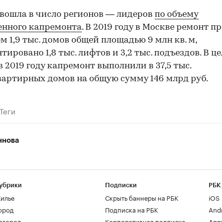
вошла в число регионов — лидеров
по объему
енного капремонта
. В 2019 году в Москве ремонт п
ем 1,9 тыс. домов общей площадью 9 млн кв. м,
тировано 1,8 тыс. лифтов и 3,2 тыс. подъездов. В ц
в 2019 году капремонт выполнили в 37,5 тыс.
артирных домов на общую сумму 146 млрд руб.
Теги
ннова
убрики
Подписки
РБК
илье
Скрыть баннеры на РБК
iOS
ород
Подписка на РБК
And
агород
Корпоративная подписка
AppG