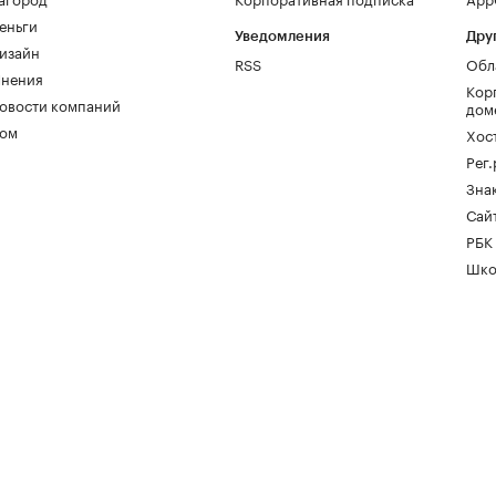
еньги
Уведомления
Дру
изайн
RSS
Обл
нения
Кор
овости компаний
дом
ом
Хос
Рег
Зна
Сайт
РБК
Шко