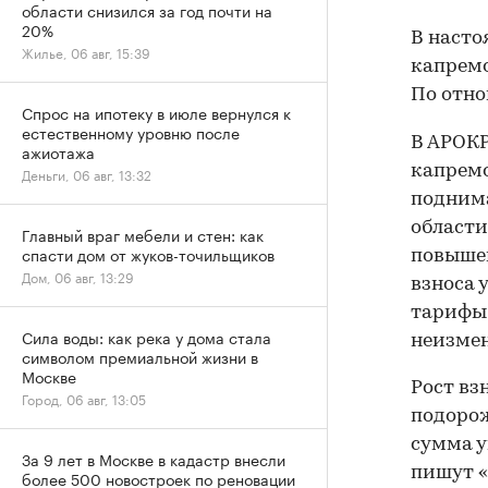
области снизился за год почти на
20%
В насто
Жилье, 06 авг, 15:39
капремон
По отно
Спрос на ипотеку в июле вернулся к
естественному уровню после
В АРОКР
ажиотажа
капремо
Деньги, 06 авг, 13:32
поднима
области
Главный враг мебели и стен: как
спасти дом от жуков-точильщиков
повышен
Дом, 06 авг, 13:29
взноса 
тарифы 
Сила воды: как река у дома стала
неизме
символом премиальной жизни в
Москве
Рост вз
Город, 06 авг, 13:05
подорож
сумма у
За 9 лет в Москве в кадастр внесли
пишут «
более 500 новостроек по реновации