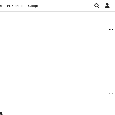
л
РБК Вино
Спорт
род
Стиль
Крипто
б
Конференции СПб
ичной валюты
о