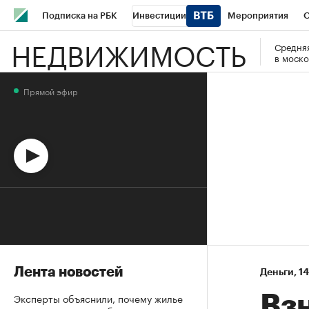
Подписка на РБК
Инвестиции
Мероприятия
О
НЕДВИЖИМОСТЬ
Средняя
Школа управления РБК
РБК Образование
РБК Курсы
в моско
РБК Бизнес-среда
Дискуссионный клуб
Исследования
Прямой эфир
Спецпроекты
Проверка контрагентов
Политика
Эк
Лента новостей
Деньги
⁠,
14
Эксперты объяснили, почему жилье
Вз