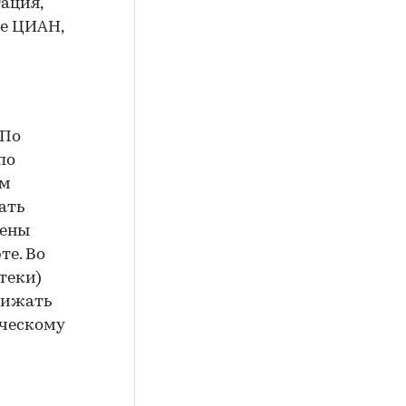
ация,
ке ЦИАН,
«По
по
ом
ать
цены
те. Во
теки)
нижать
ическому