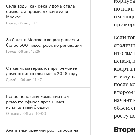
корпуса
Сила воды: как река у дома стала
но пока
символом премиальной жизни в
Москве
имеющег
Город, 06 авг, 13:05
примерн
Если го
За 9 лет в Москве в кадастр внесли
более 500 новостроек по реновации
столичн
Город, 06 авг, 12:25
итогам 
ценам, 
От каких материалов при ремонте
квартал
дома стоит отказаться в 2026 году
стимули
Дизайн, 06 авг, 11:47
после к
втором 
Более половины компаний при
начнет 
ремонте офисов превышают
изначальный бюджет
объем с
Отрасль, 06 авг, 10:00
росту ц
Втори
Аналитики оценили рост спроса на