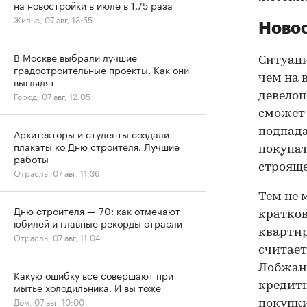
на новостройки в июле в 1,75 раза
Жилье, 07 авг, 13:55
Ново
В Москве выбрали лучшие
Ситуаци
градостроительные проекты. Как они
чем на 
выглядят
Город, 07 авг, 12:05
девелоп
сможет 
подпада
Архитекторы и студенты создали
плакаты ко Дню строителя. Лучшие
покупат
работы
строящ
Отрасль, 07 авг, 11:36
Тем не 
Дню строителя — 70: как отмечают
кратков
юбилей и главные рекорды отрасли
квартир
Отрасль, 07 авг, 11:04
считает
Лобжани
Какую ошибку все совершают при
кредитн
мытье холодильника. И вы тоже
Дом, 07 авг, 10:00
покупки