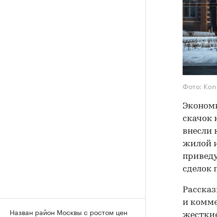
Фото: Kon
Экономи
скачок 
внесли 
жилой 
приведу
сделок 
Рассказ
и комме
Назван район Москвы с ростом цен
жесткие