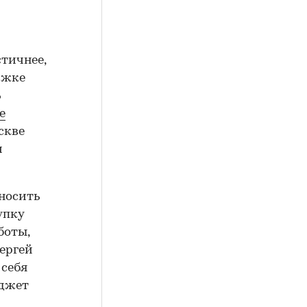
тичнее,
ржке
%
е
скве
м
 носить
упку
боты,
ергей
 себя
юджет