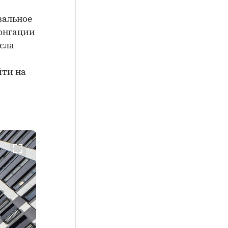
вальное
лонгации
исла
йти на