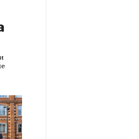
а
и
ые