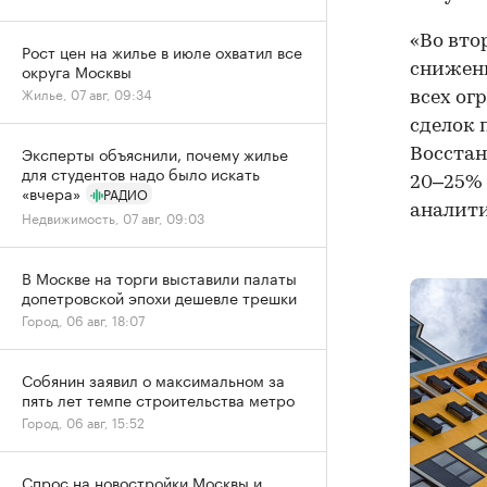
«Во вто
Рост цен на жилье в июле охватил все
округа Москвы
снижени
Жилье, 07 авг, 09:34
всех ог
сделок 
Эксперты объяснили, почему жилье
Восстан
для студентов надо было искать
20–25% 
«вчера»
РАДИО
аналити
Недвижимость, 07 авг, 09:03
В Москве на торги выставили палаты
допетровской эпохи дешевле трешки
Город, 06 авг, 18:07
Собянин заявил о максимальном за
пять лет темпе строительства метро
Город, 06 авг, 15:52
Спрос на новостройки Москвы и