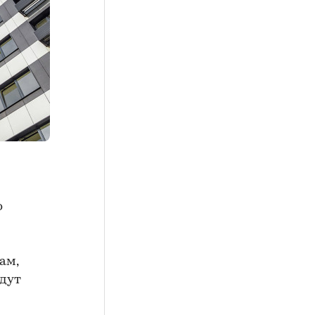
о
ам,
удут