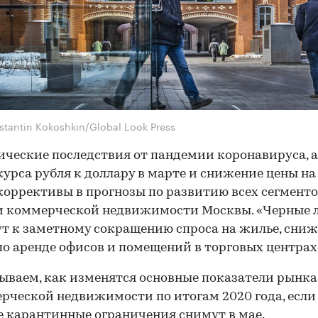
stantin Kokoshkin/Global Look Press
ческие последствия от пандемии коронавируса, 
курса рубля к доллару в марте и снижение цены на
коррективы в прогнозы по развитию всех сегмент
и коммерческой недвижимости Москвы. «Черные 
т к заметному сокращению спроса на жилье, сни
по аренде офисов и помещений в торговых центрах
ываем, как изменятся основные показатели рынк
рческой недвижимости по итогам 2020 года, если
 карантинные ограничения снимут в мае.