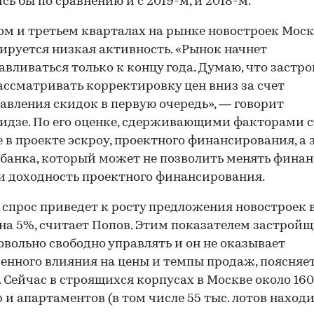
сь бы по сравнению и с 2019-м, и 2018-м.
ом и третьем кварталах на рынке новостроек Мос
ируется низкая активность. «Рынок начнет
авливаться только к концу года. Думаю, что заст
ассматривать корректировку цен вниз за счет
авления скидок в первую очередь», — говорит
дзе. По его оценке, сдерживающими факторами 
 в проекте эскроу, проектного финансирования, а 
банка, который может не позволить менять фина
и доходность проектного финансирования.
спрос приведет к росту предложения новостроек 
на 5%, считает Попов. Этим показателем застрой
овольно свободно управлять и он не оказывает
енного влияния на цены и темпы продаж, поясняе
. Сейчас в строящихся корпусах в Москве около 160
 и апартаментов (в том числе 55 тыс. лотов находи