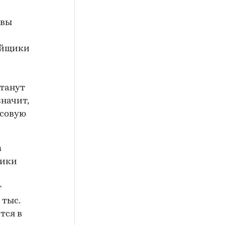
квы
ройщики
станут
значит,
нсовую
в
щики
т
 тыс.
тся в