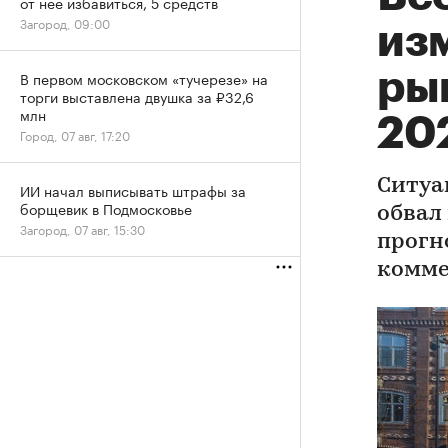
от нее избавиться, 5 средств
Загород, 09:00
из
ры
В первом московском «тучерезе» на
торги выставлена двушка за ₽32,6
млн
20
Город, 07 авг, 17:20
Ситуа
ИИ начал выписывать штрафы за
борщевик в Подмосковье
обвал
Загород, 07 авг, 15:30
прогн
комме