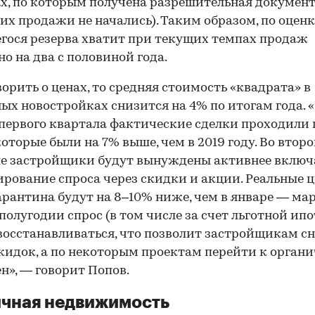
х, по которым получена разрешительная документ
 их продажи не начались). Таким образом, по оцен
ося резерва хватит при текущих темпах продаж
о на два с половиной года.
ворить о ценах, то средняя стоимость «квадрата» в
ых новостройках снизится на 4% по итогам года. 
первого квартала фактические сделки проходили 
которые были на 7% выше, чем в 2019 году. Во втор
е застройщики будут вынуждены активнее включ
рование спроса через скидки и акции. Реальные 
арантина будут на 8–10% ниже, чем в январе — мар
полугодии спрос (в том числе за счет льготной ипо
восстанавливаться, что позволит застройщикам с
кидок, а по некоторым проектам перейти к орган
ен», — говорит Попов.
чная недвижимость