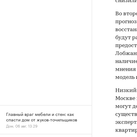
снизили
Во втор
прогноз
восстан
будут р
предост
Лобжани
наличие
мнения 
модель 
Низкий 
Москве 
могут д
Главный враг мебели и стен: как
существ
спасти дом от жуков-точильщиков
эксперт
Дом, 06 авг, 13:29
квартир