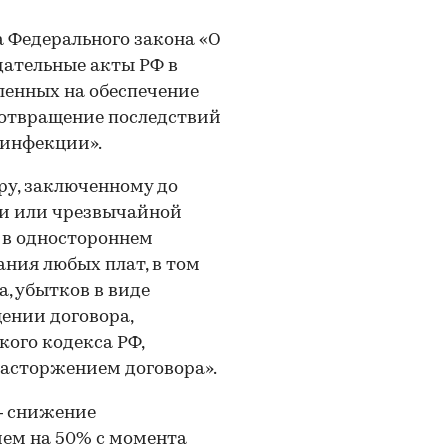
 Федерального закона «О
дательные акты РФ в
ленных на обеспечение
дотвращение последствий
 инфекции».
ру, заключенному до
и или чрезвычайной
я в одностороннем
ания любых плат, в том
а, убытков в виде
ении договора,
ого кодекса РФ,
асторжением договора».
— снижение
чем на 50% с момента