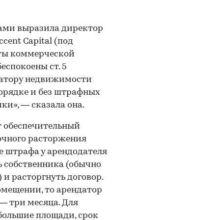
ами выразила директор
ent Capital (под
ты коммерческой
еспокоены ст. 5
датору недвижимости
порядке и без штрафных
ки», — сказала она.
 обеспечительный
рочного расторжения
ве штрафа у арендодателя
ь собственника (обычно
 и расторгнуть договор.
омещении, то арендатор
— три месяца. Для
большие площади, срок