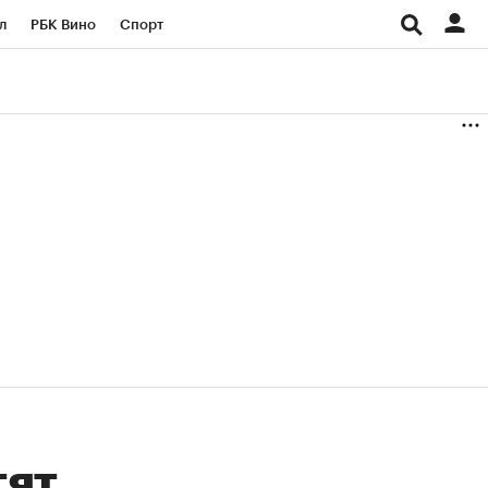
л
РБК Вино
Спорт
род
Стиль
Крипто
б
Конференции СПб
ичной валюты
тят