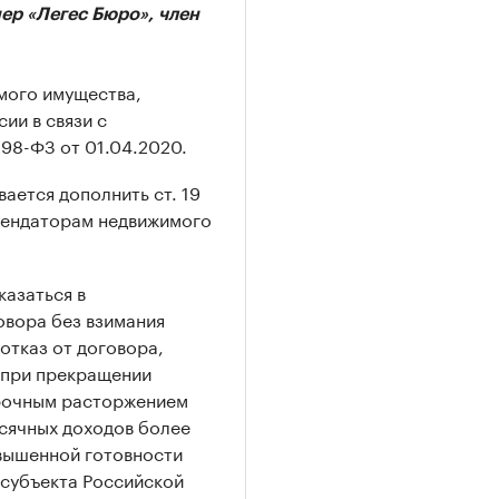
р «Легес Бюро», член
мого имущества,
ии в связи с
 98-ФЗ от 01.04.2020.
ется дополнить ст. 19
рендаторам недвижимого
казаться в
овора без взимания
отказ от договора,
в при прекращении
срочным расторжением
есячных доходов более
вышенной готовности
 субъекта Российской