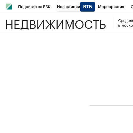
Подписка на РБК
Инвестиции
Мероприятия
О
НЕДВИЖИМОСТЬ
Средняя
Школа управления РБК
РБК Образование
РБК Курсы
в моско
РБК Бизнес-среда
Дискуссионный клуб
Исследования
Спецпроекты
Проверка контрагентов
Политика
Эк