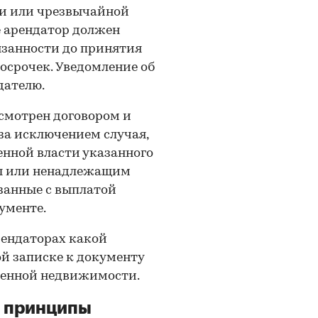
и или чрезвычайной
е арендатор должен
язанности до принятия
осрочек. Уведомление об
дателю.
усмотрен договором и
 за исключением случая,
енной власти указанного
ы или ненадлежащим
язанные с выплатой
ументе.
рендаторах какой
й записке к документу
венной недвижимости.
е принципы