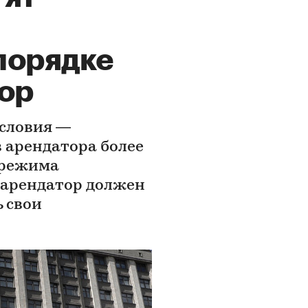
порядке
ор
условия —
 арендатора более
 режима
 арендатор должен
 свои