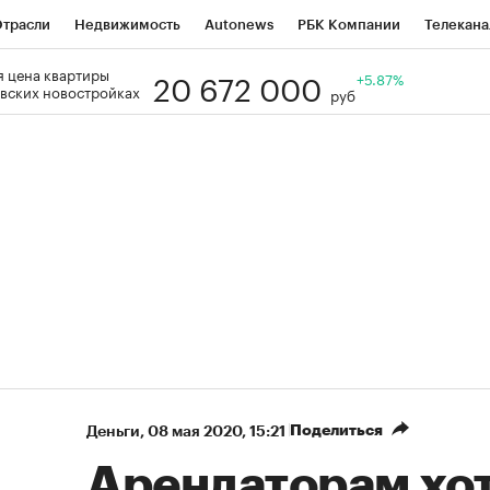
трасли
Недвижимость
Autonews
РБК Компании
Телекана
20 672 000
 цена квартиры
РБК Life
Тренды
Визионеры
Национальные проекты
+5.87%
Го
вских новостройках
руб
Кредитные рейтинги
Франшизы
Газета
Спецпроекты СП
ономика
Бизнес
Технологии и медиа
Финансы
Рынок нал
Поделиться
Деньги
⁠,
08 мая 2020, 15:21
Арендаторам хо