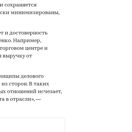
ии сохраняется
риски минимизированы,
ет и достоверность
енко. Например,
торговом центре и
я выручку от
инципы делового
из сторон. В таких
ых отношений исчезает,
а в отрасли», —