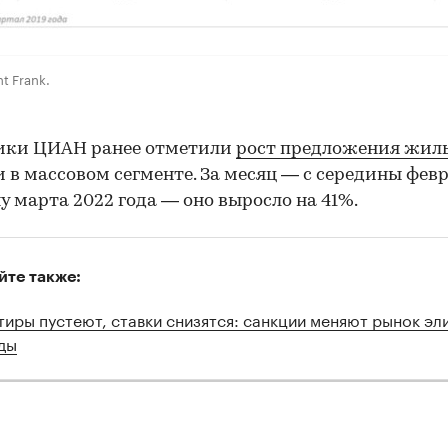
t Frank.
ики ЦИАН ранее отметили
рост предложения жиль
 в массовом сегменте. За месяц — с середины февр
у марта 2022 года — оно выросло на 41%.
йте также:
тиры пустеют, ставки снизятся: санкции меняют рынок эл
ды