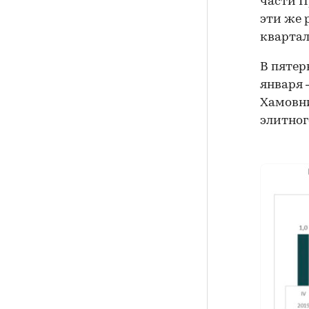
части П
эти же 
квартал
В пятер
января 
Хамовни
элитног