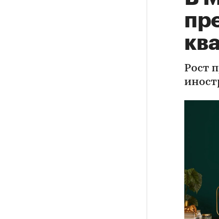
пр
ква
Рост 
иност