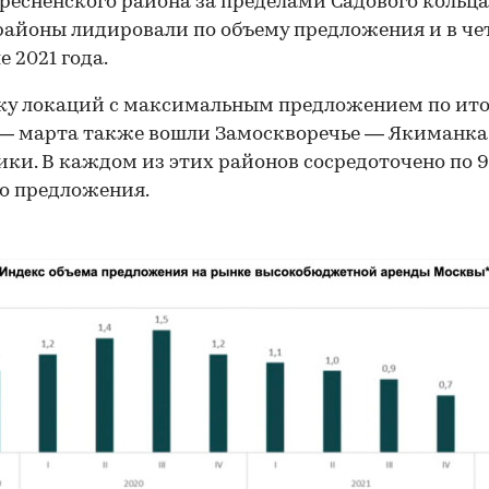
ресненского района за пределами Садового кольца 
районы лидировали по объему предложения и в ч
е 2021 года.
ку локаций с максимальным предложением по ит
— марта также вошли Замоскворечье — Якиманка
ки. В каждом из этих районов сосредоточено по 
о предложения.