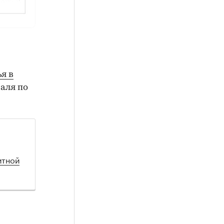
я в
аля по
итной