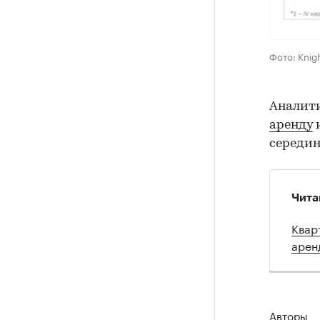
Фото: Knigh
Аналит
аренду
и
середин
Чита
Квар
арен
Авторы