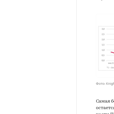
Фото: Knigh
Самая б
остаетс