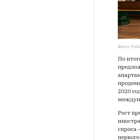
Фото: Foll
По итог
предло
апартаме
продемо
2020 го
междуна
Рост пр
иностра
спроса 
первого