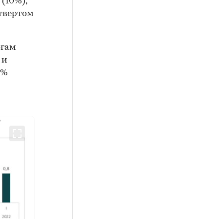
(10%),
етвертом
огам
 и
9%