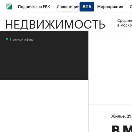
Подписка на РБК
Инвестиции
Мероприятия
О
НЕДВИЖИМОСТЬ
Средняя
Школа управления РБК
РБК Образование
РБК Курсы
в моско
РБК Бизнес-среда
Дискуссионный клуб
Исследования
Прямой эфир
Спецпроекты
Проверка контрагентов
Политика
Эк
Жилье
⁠,
25
В 