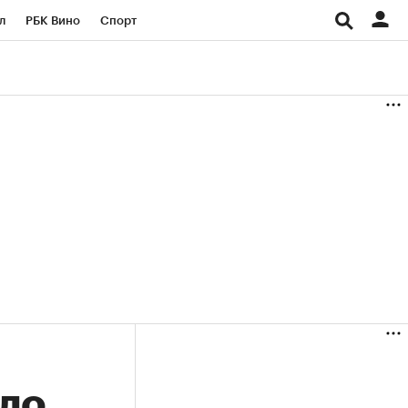
л
РБК Вино
Спорт
род
Стиль
Крипто
б
Конференции СПб
ичной валюты
сло