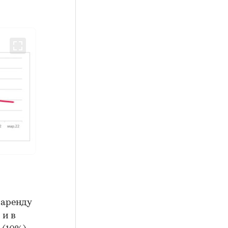
 аренду
 и в