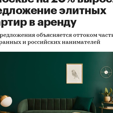
едложение элитных
ртир в аренду
предложения объясняется оттоком част
ранных и российских нанимателей