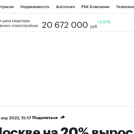
трасли
Недвижимость
Autonews
РБК Компании
Телекана
20 672 000
 цена квартиры
РБК Life
Тренды
Визионеры
Национальные проекты
+5.87%
Го
вских новостройках
руб
Кредитные рейтинги
Франшизы
Газета
Спецпроекты СП
ономика
Бизнес
Технологии и медиа
Финансы
Рынок нал
Поделиться
 апр 2022, 15:17
Москве на 20% выро