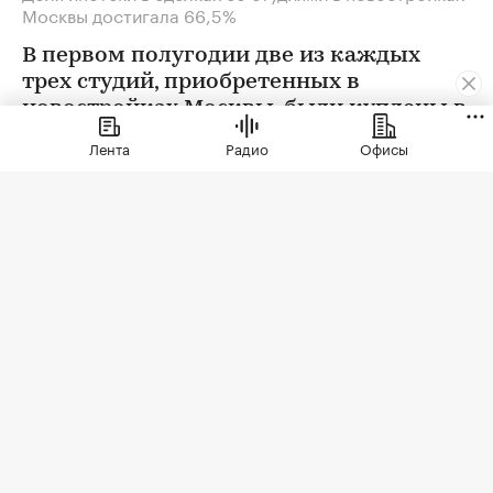
Москвы достигала 66,5%
В первом полугодии две из каждых
трех студий, приобретенных в
новостройках Москвы, были куплены в
ипотеку. В сегменте трешек ипотечных
Лента
Радио
Офисы
сделок менее половины, а среди
четырехкомнатных квартир — лишь
около четверти