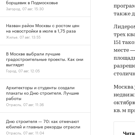
борщевик в Подмосковье
програм
Загород, 07 авг, 15:30
также д
Назван район Москвы с ростом цен
Лидером
на новостройки в июле в 1,75 раза
трех кв
Жилье, 07 авг, 13:55
151 так
месте —
В Москве выбрали лучшие
площадь
градостроительные проекты. Как они
выглядят
разреше
Город, 07 авг, 12:05
столичн
Архитекторы и студенты создали
Москва
плакаты ко Дню строителя. Лучшие
недвижи
работы
октябрю
Отрасль, 07 авг, 11:36
кв. м п
Дню строителя — 70: как отмечают
юбилей и главные рекорды отрасли
Отрасль, 07 авг, 11:04
Чита