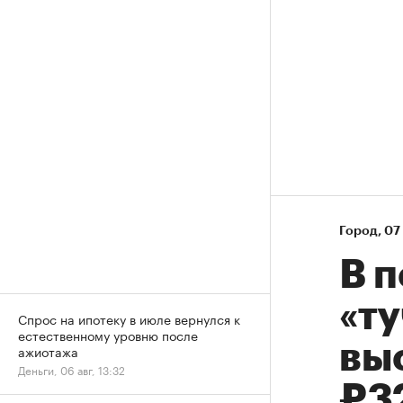
Город
⁠,
07 
В 
«ту
Спрос на ипотеку в июле вернулся к
естественному уровню после
вы
ажиотажа
Деньги, 06 авг, 13:32
₽3