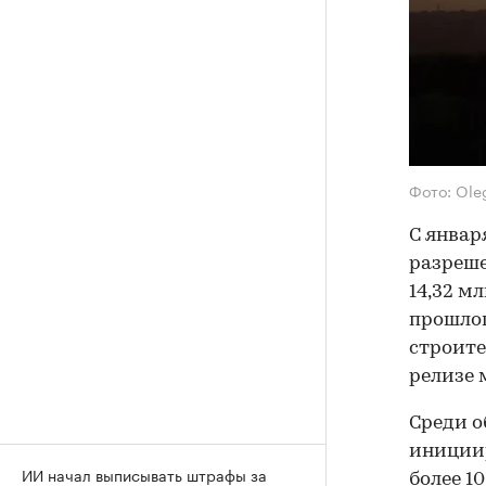
Фото: Oleg
С январ
разреше
14,32 м
прошлог
строите
релизе 
Среди о
инициир
ИИ начал выписывать штрафы за
более 1