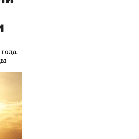
4
и
 года
цы