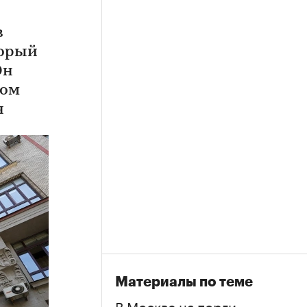
в
торый
Он
дом
н
Материалы по теме
В Москве на торги