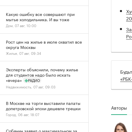
Ху
Какую ошибку все совершают при
20
мытье холодильника. И вы тоже
Дом, 07 авг, 10:00
За
Ро
Рост цен на жилье в июле охватил все
округа Москвы
Жилье, 07 авг, 09:34
Эксперты объяснили, почему жилье
Будь
для студентов надо было искать
«РБК
«вчера»
РАДИО
Недвижимость, 07 авг, 09:03
В Москве на торги выставили палаты
Авторы
допетровской эпохи дешевле трешки
Город, 06 авг, 18:07
Собянин заявил о максимальном за