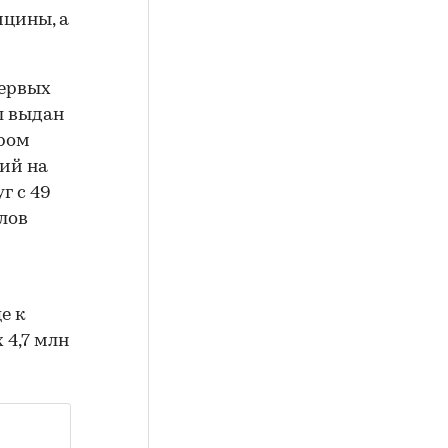
ицины, а
первых
л выдан
ором
ий на
г с 49
лов
е к
 4,7 млн