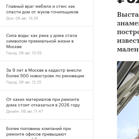
Главный враг мебели и стен: как
спасти дом от жуков-точильщиков
Выста
Дом, 06 авг, 13:29
знаме
постр
Сила воды: как река у дома стала
символом премиальной жизни в
извес
Москве
мален
Город, 06 авг, 13:05
За 9 лет в Москве в кадастр внесли
более 500 новостроек по реновации
Город, 06 авг, 12:25
От каких материалов при ремонте
дома стоит отказаться в 2026 году
Дизайн, 06 авг, 11:47
Более половины компаний при
ремонте офисов превышают