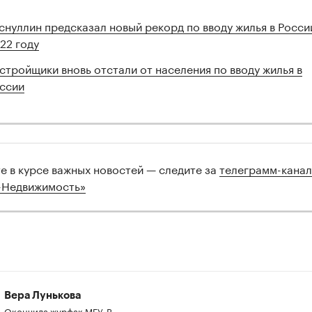
снуллин предсказал новый рекорд по вводу жилья в Росси
22 году
стройщики вновь отстали от населения по вводу жилья в
ссии
00:00
/
00:00
те в курсе важных новостей — следите за
телеграмм-кана
-Недвижимость»
Вера Лунькова
Окончила журфак МГУ. В