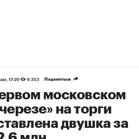
Поделиться
авг, 17:20
6 353
первом московском
черезе» на торги
ставлена двушка за
2,6 млн