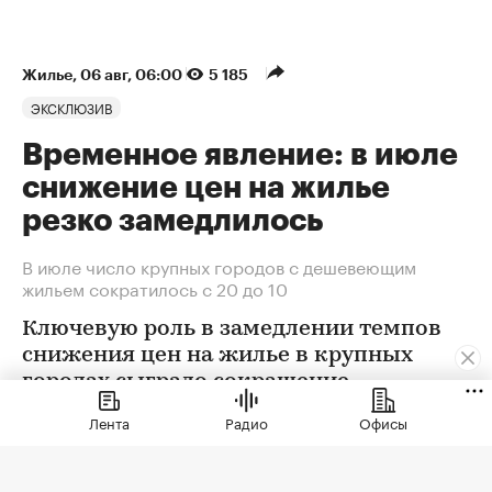
Жилье
⁠,
06 авг, 06:00
5 185
ЭКСКЛЮЗИВ
Временное явление: в июле
снижение цен на жилье
резко замедлилось
В июле число крупных городов с дешевеющим
жильем сократилось с 20 до 10
Ключевую роль в замедлении темпов
снижения цен на жилье в крупных
городах сыграло сокращение
предложения. В условиях
Лента
Радио
Офисы
сохраняющейся неопределенности
собственники отложили сделки. Еще
одна причина тренда — оживление