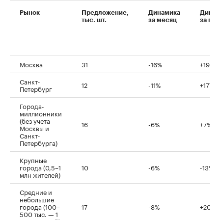
Рынок
Предложение,
Динамика
Динам
тыс. шт.
за месяц
за год
00:00
/
00:00
Москва
31
-16%
+195%
Санкт-
12
-11%
+177%
Петербург
Города-
миллионники
(без учета
16
-6%
+7%
Москвы и
Санкт-
Петербурга)
Крупные
города (0,5–1
10
-6%
-13%
млн жителей)
Средние и
небольшие
города (100–
17
-8%
+20%
500 тыс. — 1