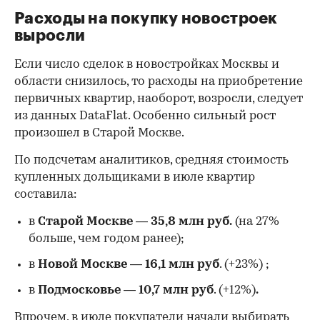
Расходы на покупку новостроек
выросли
Если число сделок в новостройках Москвы и
области снизилось, то расходы на приобретение
первичных квартир, наоборот, возросли, следует
из данных DataFlat. Особенно сильный рост
произошел в Старой Москве.
По подсчетам аналитиков, средняя стоимость
купленных дольщиками в июле квартир
составила:
в
Старой Москве
—
35,8 млн руб.
(на 27%
больше, чем годом ранее);
в
Новой Москве
—
16,1 млн руб
. (+23%)
;
в
Подмосковье
—
10,7 млн руб
. (+12%)
.
Впрочем, в июле покупатели начали выбирать