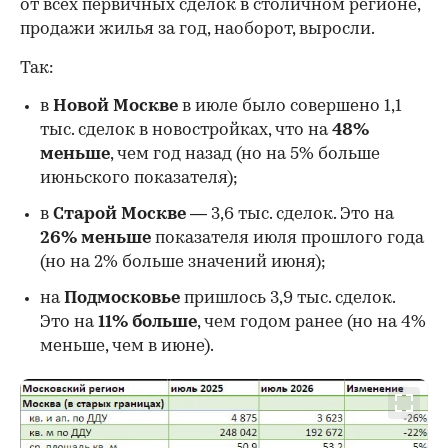
от всех первичных сделок в столичном регионе,
продажи жилья за год, наоборот, выросли.
Так:
в
Новой Москве
в июле было совершено 1,1
тыс. сделок в новостройках, что на
48%
меньше
, чем год назад (но на 5% больше
июньского показателя);
в
Старой Москве
— 3,6 тыс. сделок. Это на
26%
меньше
показателя июля прошлого года
00:00
/
00:00
(но на 2% больше значений июня);
на
Подмосковье
пришлось 3,9 тыс. сделок.
Это на
11% больше
, чем годом ранее (но на 4%
меньше, чем в июне).