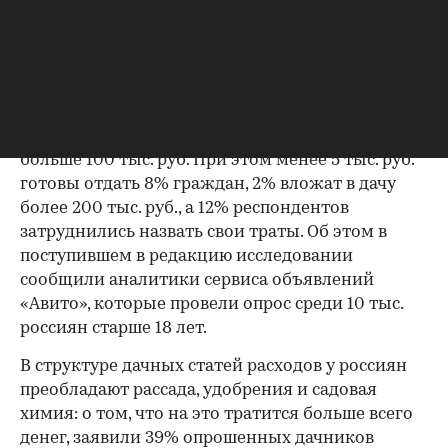
Фото: Shutterstock
От 10 тыс. до 50 тыс. руб. за сезон тратят на дачу
36% россиян, 20% обходятся 5–10 тыс. руб., 17%
вкладывают в свой загородный дом от 50 тыс. до
100 тыс. руб. Еще 6% готовы вложить в дачу
больше 100 тыс. руб. При этом менее 5 тыс. руб.
готовы отдать 8% граждан, 2% вложат в дачу
более 200 тыс. руб., а 12% респондентов
затруднились назвать свои траты. Об этом в
поступившем в редакцию исследовании
сообщили аналитики сервиса объявлений
«Авито», которые провели опрос среди 10 тыс.
россиян старше 18 лет.
В структуре дачных статей расходов у россиян
преобладают рассада, удобрения и садовая
химия: о том, что на это тратится больше всего
денег, заявили 39% опрошенных дачников