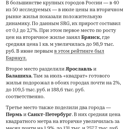
В большинстве крупных городов России — в 40
из 50 исследуемых — в июле цены на вторичном
рынке жилья показали положительную
динамику. По данным SRG, их прирост составил
от 0,1 до 2,7%. При этом первое место по росту
цен на вторичное жилье занял
Брянск
, где
средняя цена 1 кв. м увеличилась до 98,9 тыс.
руб. В июне первым
в этом рейтинге был
Барнаул.
Второе место разделили
Ярославль
и
Балашиха
. Там за июль «квадрат» готового
жилья подорожал в обоих городах почти на 2%,
до 109,5 тыс. руб. и 188,6 тыс. руб.
соответственно.
Третье место также поделили два города —
Пермь
и
Санкт-Петербург
. В них средняя цена
квадратного метра на вторичке увеличилась за
месяц почти на 1,9%, до 131 тыс. и 257,7 тыс. руб.