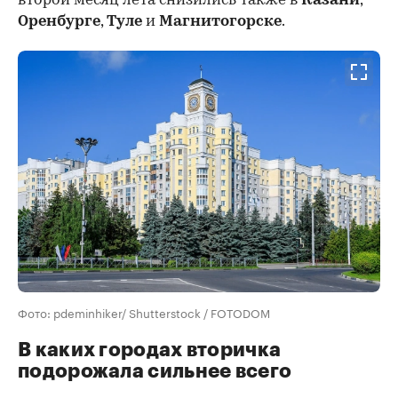
второй месяц лета снизились также в
Казани
,
Оренбурге
,
Туле
и
Магнитогорске
.
Фото: pdeminhiker/ Shutterstock / FOTODOM
В каких городах вторичка
подорожала сильнее всего