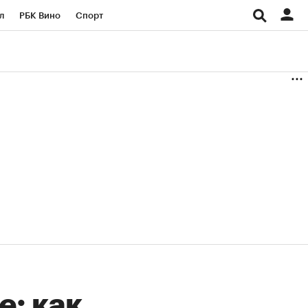
л
РБК Вино
Спорт
род
Стиль
Крипто
б
Конференции СПб
ичной валюты
е: как