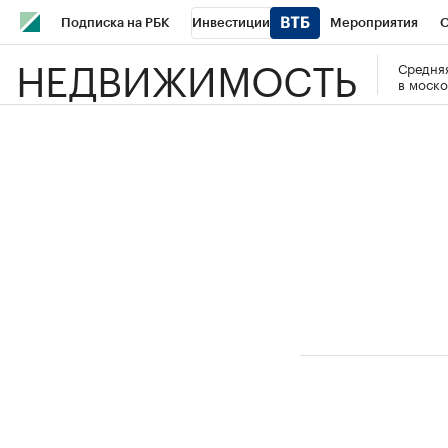
Подписка на РБК
Инвестиции
Мероприятия
О
НЕДВИЖИМОСТЬ
Средняя
Школа управления РБК
РБК Образование
РБК Курсы
в моско
РБК Бизнес-среда
Дискуссионный клуб
Исследования
Спецпроекты
Проверка контрагентов
Политика
Эк