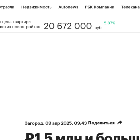
трасли
Недвижимость
Autonews
РБК Компании
Телекана
20 672 000
 цена квартиры
РБК Life
Тренды
Визионеры
Национальные проекты
+5.87%
Го
вских новостройках
руб
Кредитные рейтинги
Франшизы
Газета
Спецпроекты СП
ономика
Бизнес
Технологии и медиа
Финансы
Рынок нал
Поделиться
Загород
⁠,
09 апр 2025, 09:43
₽1,5 млн и больш