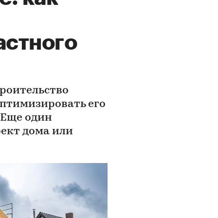
астного
троительство
оптимизировать его
 Еще один
ект дома или