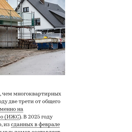
е, чем многоквартирных
оду две трети от общего
менно на
во (ИЖС
). В 2025 году
, из
сданных в феврале