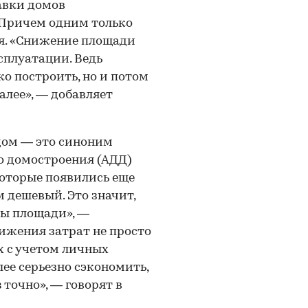
авки домов
 Причем одним только
я. «Снижение площади
сплуатации. Ведь
о построить, но и потом
алее», — добавляет
дом — это синоним
о домостроения (АДД)
которые появились еще
ом дешевый. Это значит,
ны площади», —
ижения затрат не просто
х с учетом личных
ее серьезно сэкономить,
з
точно», — говорят в