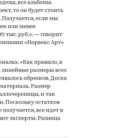
зделы, все альбомы.
кт, то он будет стоить
м. Получается, если мы
лее или менее
 тыс. руб.», — говорит
омпании «Норвекс Арт»
алах. «Как правило, в
 линейные размеры всех
тавалось обрезков. Доска
оматериала. Размер
аллочерепицы, и так
н. Поскольку остатков
получается, все идет в
няют эксперты. Разница