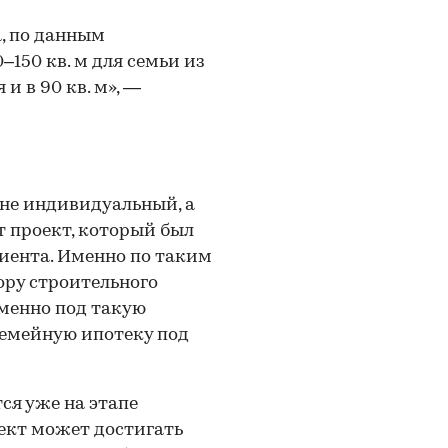
, по данным
–150 кв. м для семьи из
и в 90 кв. м», —
 не индивидуальный, а
от проект, который был
лиента. Именно по таким
ору строительного
Именно под такую
семейную ипотеку под
ся уже на этапе
ект может достигать