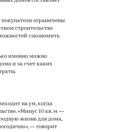
альных домов составляет
де покупатели ограничены
стном строительстве
зможностей сэкономить
лько именно можно
ома и за счет каких
траты.
иходит на ум, когда
ьстве. «Минус 10 кв. м —
ородную жизнь для дома,
огодично», — говорит