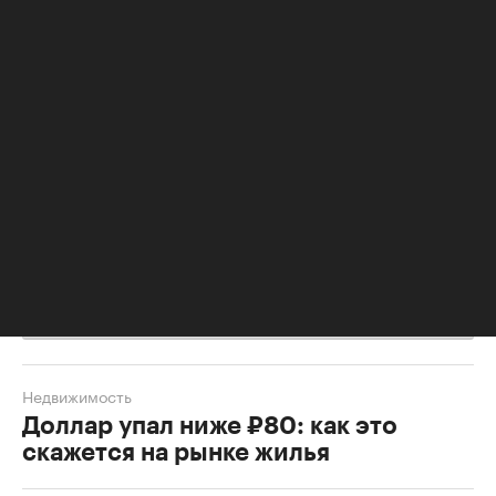
Замедление цен на рынке новостроек
На российском рынке первичного жилья
рост цен
также замедляется
и отстает от инфляции. По
данным «Дом.РФ», в апреле 2025 года средняя
стоимость квадратного метра жилья выросла на
0,5% против 1,1% в марте и 1% в феврале. За четыре
месяца 2025 года строящееся жилье подорожало в
среднем на 2,9%. «Что по-прежнему ниже инфляции
(3,2% по состоянию на 28 апреля 2025 года)», —
указали в институте жилищного развития.
Недвижимость
Доллар упал ниже ₽80: как это
скажется на рынке жилья