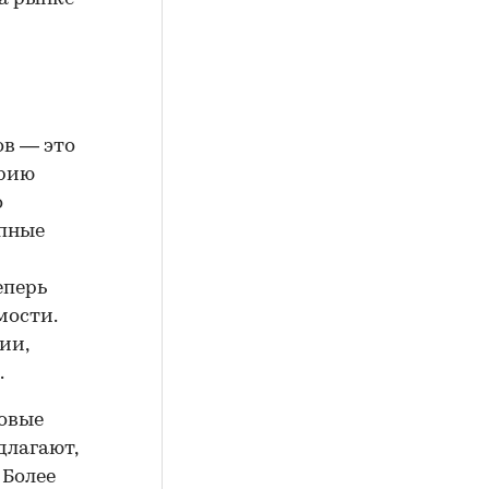
ов — это
орию
о
упные
еперь
мости.
ии,
.
новые
длагают,
 Более