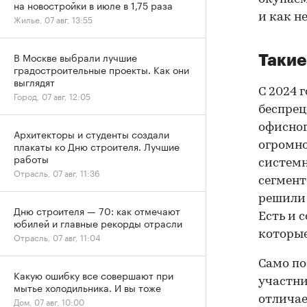
на новостройки в июле в 1,75 раза
и как н
Жилье, 07 авг, 13:55
В Москве выбрали лучшие
Такие
градостроительные проекты. Как они
выглядят
С 2024 
Город, 07 авг, 12:05
беспрец
офисног
Архитекторы и студенты создали
плакаты ко Дню строителя. Лучшие
огромно
работы
системн
Отрасль, 07 авг, 11:36
сегмент
решили 
Дню строителя — 70: как отмечают
Есть и 
юбилей и главные рекорды отрасли
которые
Отрасль, 07 авг, 11:04
Само по
Какую ошибку все совершают при
участни
мытье холодильника. И вы тоже
отличае
Дом, 07 авг, 10:00