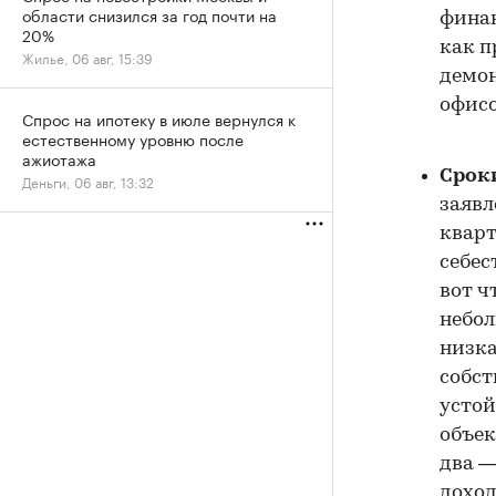
области снизился за год почти на
финан
20%
как п
Жилье, 06 авг, 15:39
демон
офисо
Спрос на ипотеку в июле вернулся к
естественному уровню после
ажиотажа
Срок
Деньги, 06 авг, 13:32
заявл
кварт
себес
вот ч
небол
низка
собст
устой
объек
два —
доход