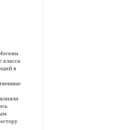
 Москвы
с класса
иций в
х
твенные
 влияли
ись
ным
естору