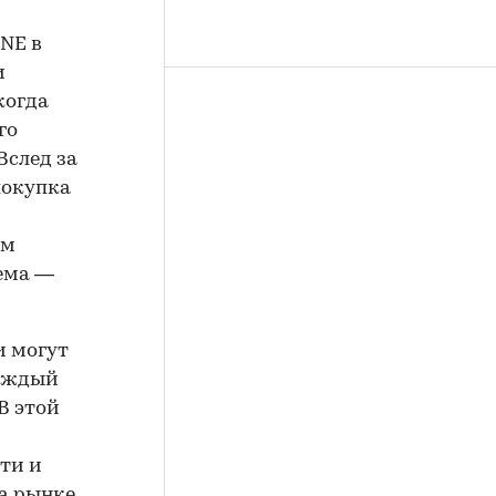
ONE в
и
когда
го
Вслед за
покупка
ом
лема —
и могут
каждый
В этой
ти и
на рынке