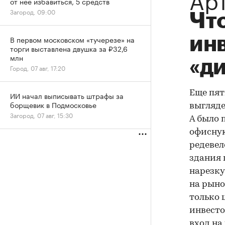
от нее избавиться, 5 средств
Загород, 09:00
Что
ин
В первом московском «тучерезе» на
торги выставлена двушка за ₽32,6
млн
«д
Город, 07 авг, 17:20
Еще пя
ИИ начал выписывать штрафы за
борщевик в Подмосковье
выгляде
Загород, 07 авг, 15:30
А было 
офисную
редеве
здания 
нарезку
на рыно
только
инвесто
вход на 