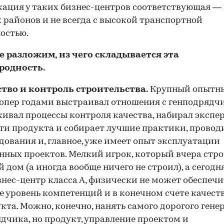
окация у таких бизнес-центров соответствующая —
 районов и не всегда с высокой транспортной
остью.
е разложим, из чего складывается эта
родность.
ство и контроль строительства.
Крупный опытн
опер годами выстраивал отношения с генподрядч
ивал процессы контроля качества, набирал экспер
ти продукта и собирает лучшие практики, провод
дования и, главное, уже имеет опыт эксплуатации
нных проектов. Мелкий игрок, который вчера стр
 дом (а иногда вообще ничего не строил), а сегодн
знес-центр класса А, физически не может обеспечи
е уровень компетенций и в конечном счете качест
кта. Можно, конечно, нанять самого дорогого гене
дчика, но продукт, управление проектом и