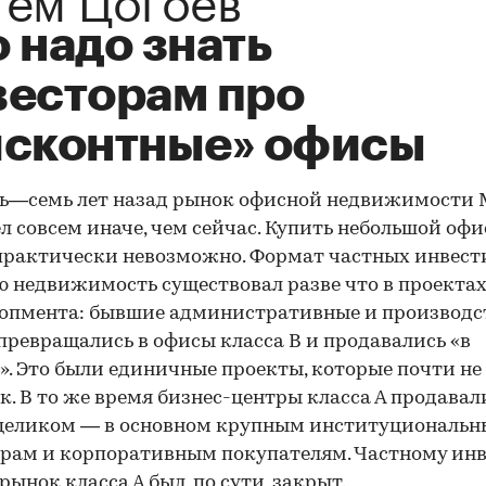
 надо знать
весторам про
исконтные» офисы
ть—семь лет назад рынок офисной недвижимости
л совсем иначе, чем сейчас. Купить небольшой офи
практически невозможно. Формат частных инвест
 недвижимость существовал разве что в проекта
лопмента: бывшие административные и производс
превращались в офисы класса В и продавались «в
». Это были единичные проекты, которые почти не
к. В то же время бизнес-центры класса А продавал
 целиком — в основном крупным институциональ
рам и корпоративным покупателям. Частному инв
рынок класса А был, по сути, закрыт.