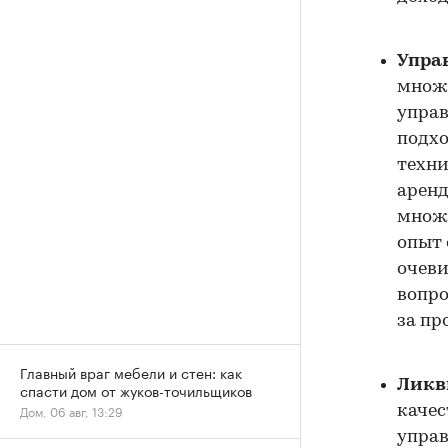
Управ
множе
управ
подхо
техни
аренд
множе
опыт 
очеви
вопро
за пр
Главный враг мебели и стен: как
Ликв
спасти дом от жуков-точильщиков
Дом, 06 авг, 13:29
качес
управ