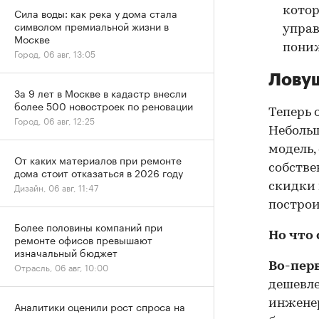
котор
Сила воды: как река у дома стала
символом премиальной жизни в
управ
Москве
пони
Город, 06 авг, 13:05
Ловуш
За 9 лет в Москве в кадастр внесли
более 500 новостроек по реновации
Теперь 
Город, 06 авг, 12:25
Небольш
модель,
От каких материалов при ремонте
собстве
дома стоит отказаться в 2026 году
Дизайн, 06 авг, 11:47
скидки 
построи
Более половины компаний при
Но что
ремонте офисов превышают
изначальный бюджет
Отрасль, 06 авг, 10:00
Во-пер
дешевле
инженер
Аналитики оценили рост спроса на