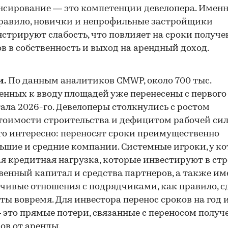
сирование — это компетенции девелопера. Именно
равило, новички и непрофильные застройщики
стрируют слабость, что повлияет на сроки получе
в в собственность и выход на арендный доход.
и.
По данным аналитиков CMWP, около 700 тыс.
енных к вводу площадей уже перенесены с первого
ала 2026-го. Девелоперы столкнулись с ростом
тоимости строительства и дефицитом рабочей сил
то интересно: переносят сроки преимущественно
ьшие и средние компании. Системные игроки, у к
я кредитная нагрузка, которые инвестируют в ст
венный капитал и средства партнеров, а также и
чивые отношения с подрядчиками, как правило, с
ты вовремя. Для инвестора перенос сроков на год 
 это прямые потери, связанные с переносом получ
ов от аренды.