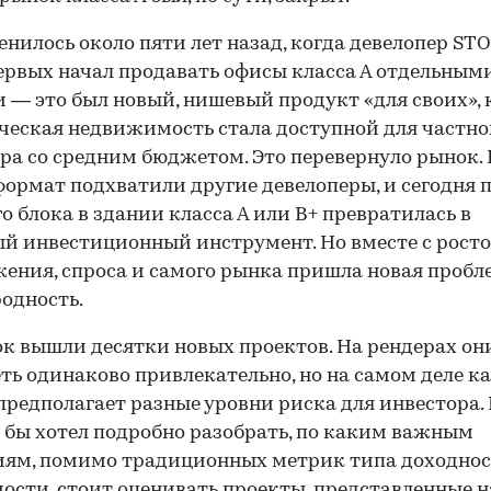
енилось около пяти лет назад, когда девелопер ST
ервых начал продавать офисы класса А отдельным
 — это был новый, нишевый продукт «для своих», 
еская недвижимость стала доступной для частно
ра со средним бюджетом. Это перевернуло рынок. 
ормат подхватили другие девелоперы, и сегодня 
о блока в здании класса А или В+ превратилась в
й инвестиционный инструмент. Но вместе с рост
ения, спроса и самого рынка пришла новая проб
одность.
к вышли десятки новых проектов. На рендерах он
ть одинаково привлекательно, но на самом деле 
предполагает разные уровни риска для инвестора. 
я бы хотел подробно разобрать, по каким важным
ям, помимо традиционных метрик типа доходнос
ости, стоит оценивать проекты, представленные 