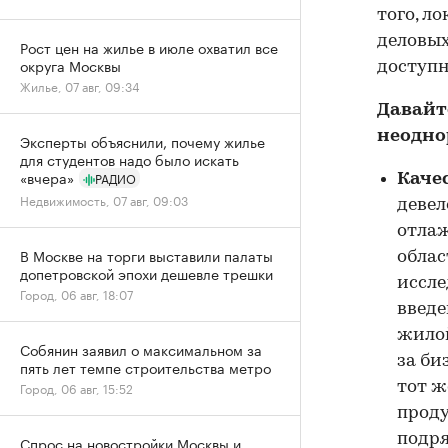
того, л
деловых
Рост цен на жилье в июле охватил все
округа Москвы
доступн
Жилье, 07 авг, 09:34
Давайт
неодно
Эксперты объяснили, почему жилье
для студентов надо было искать
«вчера»
РАДИО
Каче
Недвижимость, 07 авг, 09:03
девел
отлаж
В Москве на торги выставили палаты
облас
допетровской эпохи дешевле трешки
иссле
Город, 06 авг, 18:07
введе
жилой
Собянин заявил о максимальном за
за би
пять лет темпе строительства метро
Город, 06 авг, 15:52
тот ж
проду
подря
Спрос на новостройки Москвы и