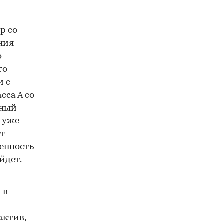
р со
ния
о
го
и с
сса А со
тный
о уже
ют
енность
йдет.
 в
актив,