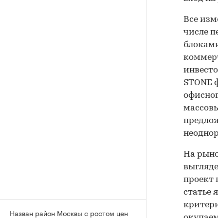
Все изм
числе п
блоками
коммерч
инвесто
STONE ф
офисног
массовы
предлож
неоднор
На рыно
выгляде
проект 
статье 
критери
Назван район Москвы с ростом цен
окупаем