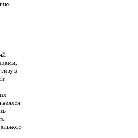
 вне
ый
иками,
тизу в
ит
оил
я взялся
ть
ва
рального