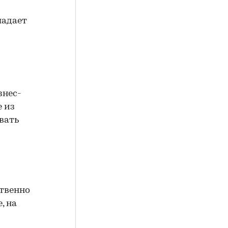
ладает
знес-
е из
вать
ственно
, на