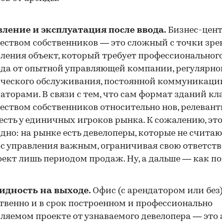
ление и эксплуатация после ввода.
Бизнес-цент
ством собственников — это сложный с точки зре
ления объект, который требует профессиональног
да от опытной управляющей компании, регулярно
ческого обслуживания, постоянной коммуникаци
аторами. В связи с тем, что сам формат зданий кла
ством собственников относительно нов, релеван
есть у единичных игроков рынка. К сожалению, эт
дно: на рынке есть девелоперы, которые не счита
с управления важным, ограничивая свою ответств
оект лишь периодом продаж. Ну, а дальше — как по
идность на выходе.
Офис (с арендатором или без)
твенно и в срок построенном и профессионально
ляемом проекте от узнаваемого девелопера — это 