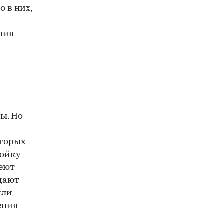
 в них,
ния
ы. Но
оторых
ройку
меют
дают
или
ения