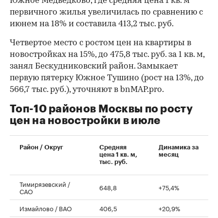
Южное Медведково, где средняя цена 1 кв. м
первичного жилья увеличилась по сравнению с
июнем на 18% и составила 413,2 тыс. руб.
Четвертое место с ростом цен на квартиры в
новостройках на 15%, до 475,8 тыс. руб. за 1 кв. м,
занял Бескудниковский район. Замыкает
первую пятерку Южное Тушино (рост на 13%, до
566,7 тыс. руб.), уточняют в bnMAP.pro.
Топ-10 районов Москвы по росту
цен на новостройки в июле
00:00
/
00:00
Район / Округ
Средняя
Динамика за
цена 1 кв. м,
месяц
тыс. руб.
Тимирязевский /
648,8
+75,4%
САО
Измайлово / ВАО
406,5
+20,9%