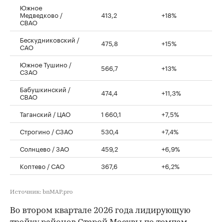
Южное
Медведково /
413,2
+18%
СВАО
Бескудниковский /
475,8
+15%
САО
Южное Тушино /
566,7
+13%
СЗАО
Бабушкинский /
474,4
+11,3%
СВАО
Таганский / ЦАО
1 660,1
+7,5%
Строгино / СЗАО
530,4
+7,4%
Солнцево / ЗАО
459,2
+6,9%
Коптево / САО
367,6
+6,2%
Источник: bnMAP.pro
Во втором квартале 2026 года лидирующую