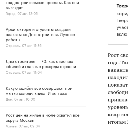
градостроительные проекты. Как они
Твер
выглядят
кори
Город, 07 авг, 12:05
Твер
учас
Архитекторы и студенты создали
вклю
плакаты ко Дню строителя. Лучшие
работы
Отрасль, 07 авг, 11:36
Рост св
Дню строителя — 70: как отмечают
года. Та
юбилей и главные рекорды отрасли
вакантн
Отрасль, 07 авг, 11:04
находил
показат
Какую ошибку все совершают при
мытье холодильника. И вы тоже
свободн
Дом, 07 авг, 10:00
пришлас
уровень
Рост цен на жилье в июле охватил все
квартал
округа Москвы
итогам 
Жилье, 07 авг, 09:34