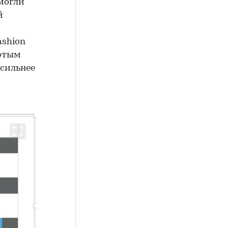
могли
й
ashion
ертым
 сильнее