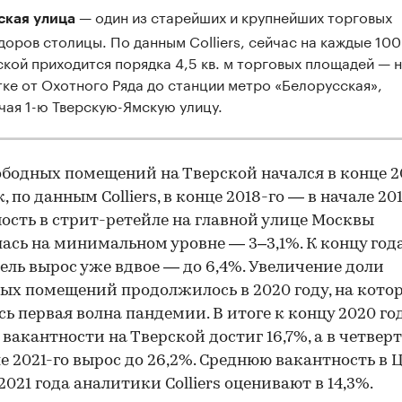
— один из старейших и крупнейших торговых
ская улица
доров столицы. По данным Colliers, сейчас на каждые 100
ской приходится порядка 4,5 кв. м торговых площадей — 
тке от Охотного Ряда до станции метро «Белорусская»,
чая 1-ю Тверскую-Ямскую улицу.
ободных помещений на Тверской начался в конце 2
к, по данным Colliers, в конце 2018-го — в начале 20
ость в стрит-ретейле на главной улице Москвы
ась на минимальном уровне — 3–3,1%. К концу года
ель вырос уже вдвое — до 6,4%. Увеличение доли
ых помещений продолжилось в 2020 году, на кото
ь первая волна пандемии. В итоге к концу 2020 го
 вакантности на Тверской достиг 16,7%, а в четвер
е 2021-го вырос до 26,2%. Среднюю вакантность в 
2021 года аналитики Colliers оценивают в 14,3%.