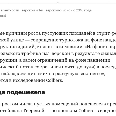
акантности Тверской и 1-й Тверской-Ямской с 2016 года
ers)
е причины роста пустующих площадей в стрит-р
ской улице — сокращение турпотока на фоне панд
рукция зданий, говорят в компании. «На фоне со
ельского трафика на Тверской в результате снача
рукции, а затем ограничений на фоне пандемии
ический поток сократился почти до нуля) в после
 наблюдаем динамично растущую вакансию», —
тся в исследовании Colliers.
да подешевела
а ростом числа пустых помещений подешевела аре
етейла на Тверской — по оценкам Colliers, в средн