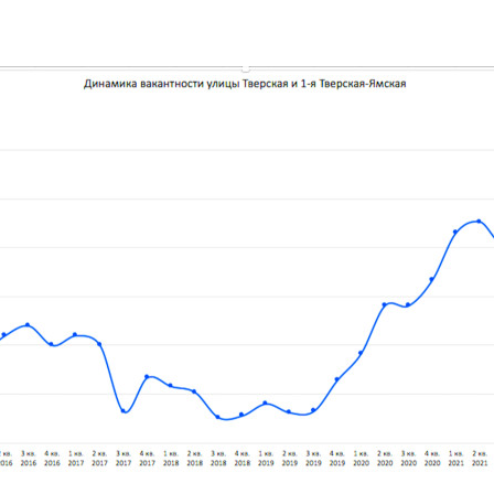
00:00
/
00:00