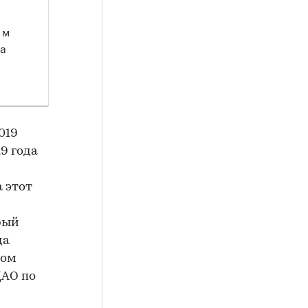
 м
на
019
19 года
 этот
рый
да
том
ЦАО по