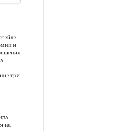
етейле
емии и
кращения
ла
дние три
нда
ем на