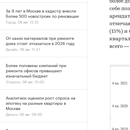
более д
себе по
За 9 лет в Москве в кадастр внесли
более 500 новостроек по реновации
арендат
Город, 06 авг, 12:25
отмечаю
(15%) и
От каких материалов при ремонте
квартал
дома стоит отказаться в 2026 году
всего — 
Дизайн, 06 авг, 11:47
Более половины компаний при
ремонте офисов превышают
изначальный бюджет
Отрасль, 06 авг, 10:00
Аналитики оценили рост спроса на
ипотеку на разные квартиры в
Москве
Деньги, 06 авг, 09:00