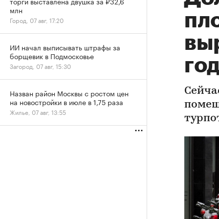
торги выставлена двушка за ₽32,6
млн
пл
Город, 07 авг, 17:20
выр
ИИ начал выписывать штрафы за
борщевик в Подмосковье
го
Загород, 07 авг, 15:30
Сейча
Назван район Москвы с ростом цен
на новостройки в июле в 1,75 раза
помещ
Жилье, 07 авг, 13:55
турпо