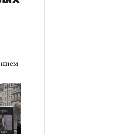
ением