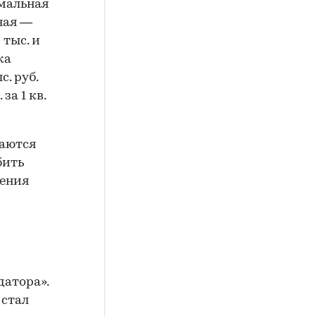
имальная
ьная —
 тыс. и
ка
. руб.
за 1 кв.
раются
бить
чения
датора».
 стал