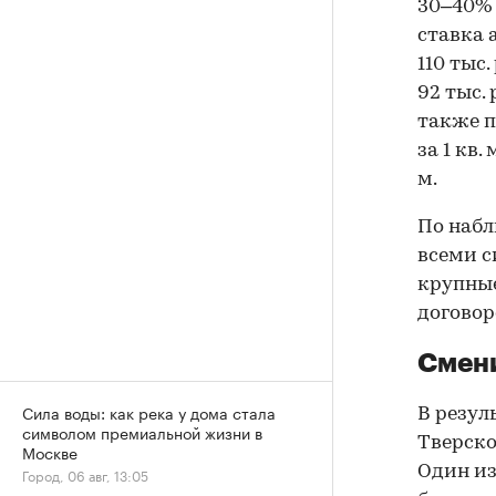
30–40% 
ставка 
110 тыс.
92 тыс.
также п
за 1 кв.
м.
По набл
всеми с
крупные
договор
Смени
Сила воды: как река у дома стала
В резул
символом премиальной жизни в
Тверско
Москве
Один из
Город, 06 авг, 13:05