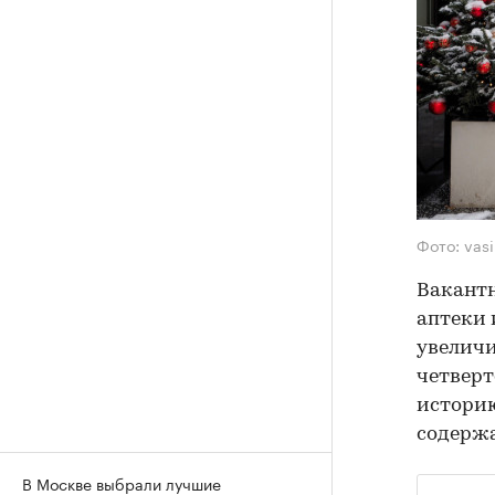
Фото: vasi
Вакантн
аптеки 
увеличи
четверт
историю
содержа
В Москве выбрали лучшие