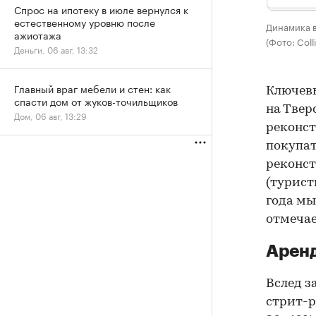
Спрос на ипотеку в июле вернулся к
естественному уровню после
Динамика в
ажиотажа
(Фото: Colli
Деньги, 06 авг, 13:32
Главный враг мебели и стен: как
Ключевы
спасти дом от жуков-точильщиков
на Твер
Дом, 06 авг, 13:29
реконст
покупат
реконст
(турист
года мы
отмечае
Арен
Вслед з
стрит-р