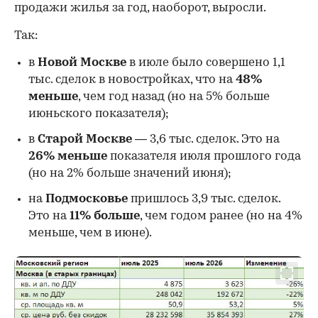
продажи жилья за год, наоборот, выросли.
Так:
в
Новой Москве
в июле было совершено 1,1
тыс. сделок в новостройках, что на
48%
меньше
, чем год назад (но на 5% больше
июньского показателя);
в
Старой Москве
— 3,6 тыс. сделок. Это на
26%
меньше
показателя июля прошлого года
00:00
/
00:00
(но на 2% больше значений июня);
на
Подмосковье
пришлось 3,9 тыс. сделок.
Это на
11% больше
, чем годом ранее (но на 4%
меньше, чем в июне).