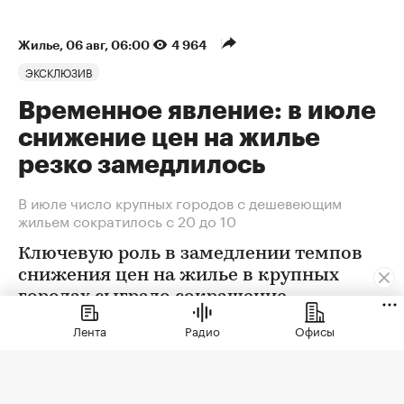
Жилье
⁠,
06 авг, 06:00
4 964
ЭКСКЛЮЗИВ
Временное явление: в июле
снижение цен на жилье
резко замедлилось
В июле число крупных городов с дешевеющим
жильем сократилось с 20 до 10
Ключевую роль в замедлении темпов
снижения цен на жилье в крупных
городах сыграло сокращение
предложения. В условиях
Лента
Радио
Офисы
сохраняющейся неопределенности
собственники отложили сделки. Еще
одна причина тренда — оживление