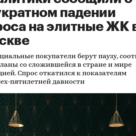
укратном падении
роса на элитные ЖК 
скве
циальные покупатели берут паузу, соот
планы со сложившейся в стране и мире
цией. Спрос откатился к показателям
ех-пятилетней давности