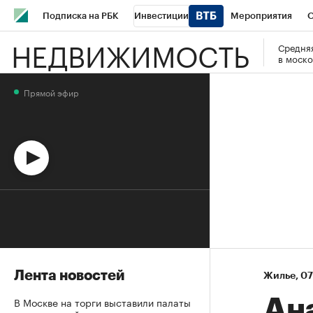
Подписка на РБК
Инвестиции
Мероприятия
О
НЕДВИЖИМОСТЬ
Средняя
Школа управления РБК
РБК Образование
РБК Курсы
в моско
РБК Бизнес-среда
Дискуссионный клуб
Исследования
Прямой эфир
Спецпроекты
Проверка контрагентов
Политика
Эк
Лента новостей
Жилье
⁠,
07
В Москве на торги выставили палаты
Ан