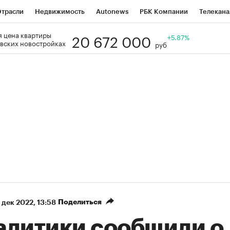
трасли
Недвижимость
Autonews
РБК Компании
Телекана
20 672 000
 цена квартиры
РБК Life
Тренды
Визионеры
Национальные проекты
+5.87%
Го
вских новостройках
руб
Кредитные рейтинги
Франшизы
Газета
Спецпроекты СП
ономика
Бизнес
Технологии и медиа
Финансы
Рынок нал
Поделиться
 дек 2022, 13:58
алитики сообщили о