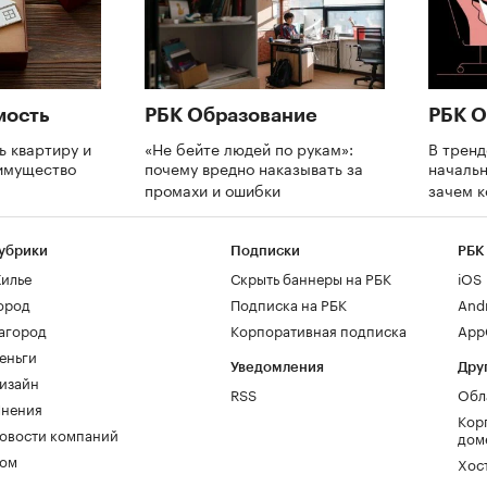
мость
РБК Образование
РБК О
ь квартиру и
«Не бейте людей по рукам»:
В трен
 имущество
почему вредно наказывать за
начальн
промахи и ошибки
зачем 
убрики
Подписки
РБК
илье
Скрыть баннеры на РБК
iOS
ород
Подписка на РБК
And
агород
Корпоративная подписка
AppG
еньги
Уведомления
Дру
изайн
RSS
Обл
нения
Кор
овости компаний
дом
ом
Хос