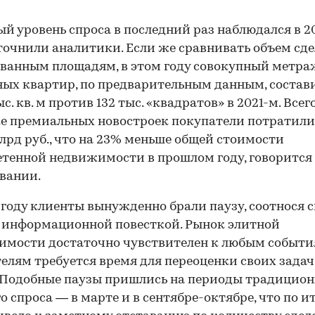
й уровень спроса в последний раз наблюдался в 2
уточнили аналитики. Если же сравнивать объем сде
ванным площадям, в этом году совокупный метра
ых квартир, по предварительным данным, состав
с. кв. м против 132 тыс. «квадратов» в 2021-м. Всего
е премиальных новостроек покупатели потратили
лрд руб., что на 23% меньше общей стоимости
тенной недвижимости в прошлом году, говорится
вании.
 году клиенты вынужденно брали паузу, соотнося 
 информационной повесткой. Рынок элитной
мости достаточно чувствителен к любым событи
елям требуется время для переоценки своих задач
 Подобные паузы пришлись на периоды традицио
о спроса — в марте и в сентябре-октябре, что по и