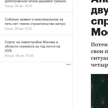
допетровской эпохи дешевле трешки
Город, 06 авг, 18:07
дв
сп
Собянин заявил о максимальном за
пять лет темпе строительства метро
Город, 06 авг, 15:52
Мо
Спрос на новостройки Москвы и
Потен
области снизился за год почти на
20%
свои 
Жилье, 06 авг, 15:39
ситуа
четыр