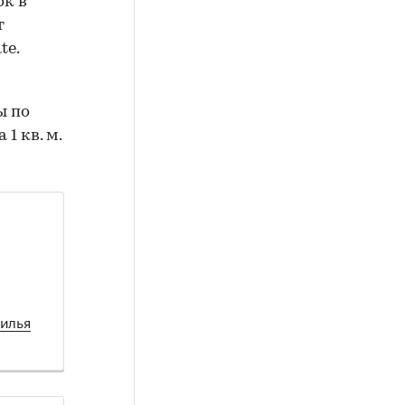
ок в
т
te.
ы по
1 кв. м.
илья