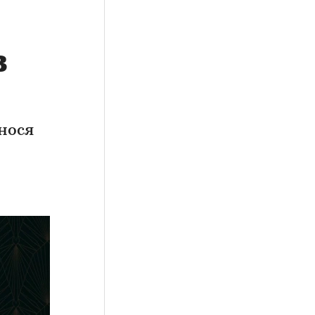
в
нося