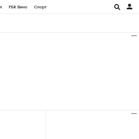
л
РБК Вино
Спорт
род
Стиль
Крипто
б
Конференции СПб
ичной валюты