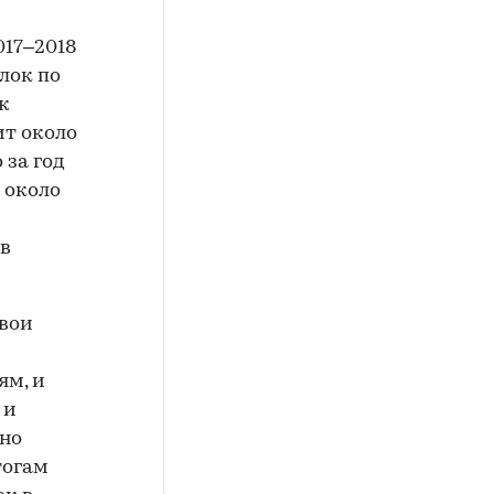
017–2018
лок по
ж
ит около
 за год
 около
 в
свои
ям, и
 и
нно
тогам