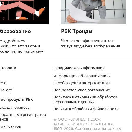
бразование
РБК Тренды
де «дробные»
Что такое афантазия и как
ики: что это такое и
живут люди без воображения
компании их нанимают
 Новости
Юридическая информация
Информация об ограничениях
roid
О соблюдении авторских прав
allery
Пользовательское соглашение
Политика в отношении обработки
гие продукты РБК
персональных данных
ако для бизнеса
Политика обработки файлов cookie
поративный регистратор
енов
© ООО «БИЗНЕСПРЕСС»,
АО «РОСБИЗНЕСКОНСАЛТИНГ»,
тинг сайтов
1995–2026
. Сообщения и материалы