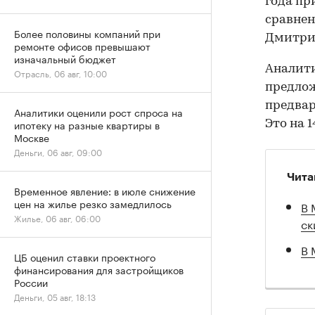
года пр
сравнен
Более половины компаний при
Дмитрий
ремонте офисов превышают
изначальный бюджет
Аналит
Отрасль, 06 авг, 10:00
предлож
предвар
Аналитики оценили рост спроса на
ипотеку на разные квартиры в
Это на 
Москве
Деньги, 06 авг, 09:00
Чита
Временное явление: в июле снижение
цен на жилье резко замедлилось
В 
Жилье, 06 авг, 06:00
ск
В 
ЦБ оценил ставки проектного
финансирования для застройщиков
России
Деньги, 05 авг, 18:13