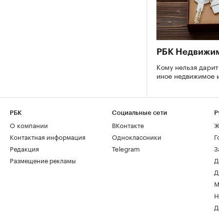
РБК Недвижи
Кому нельзя дарит
иное недвижимое
РБК
Социальные сети
Р
О компании
ВКонтакте
Ж
Контактная информация
Одноклассники
Г
Редакция
Telegram
З
Размещение рекламы
Д
Д
М
Н
Д