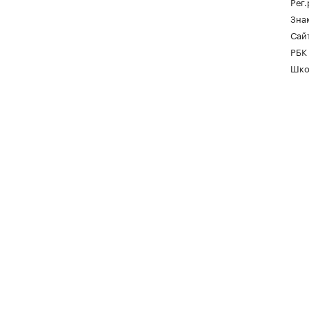
Рег
Зна
Сайт
РБК
Шко