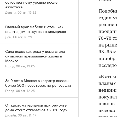
Estate.
естественному уровню после
ажиотажа
Подобны
Деньги, 06 авг, 13:32
годах, 
реализо
Главный враг мебели и стен: как
спасти дом от жуков-точильщиков
проданн
Дом, 06 авг, 13:29
76–78 ты
на рынк
Сила воды: как река у дома стала
93–95 м
символом премиальной жизни в
приобре
Москве
исследо
Город, 06 авг, 13:05
«В этом
За 9 лет в Москве в кадастр внесли
планы с
более 500 новостроек по реновации
Город, 06 авг, 12:25
недвижи
покупат
планов.
От каких материалов при ремонте
дома стоит отказаться в 2026 году
высоког
Дизайн, 06 авг, 11:47